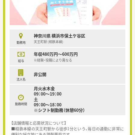
神奈川県 横浜市保土ケ谷区
天王町駅 (相鉄本線)
勤務地
年収480万円～600万円
※経験・役職により異なる
給与
非公開
法人名
月火水木金
09：00～19：00
土
勤務時間
09：00～18：00
※シフト制勤務（休憩60分）
【店舗情報と応需状況について】
■相鉄本線の天王町駅から徒歩1分という、毎日の通勤に非常に
便利な好立地にある調剤薬局です。