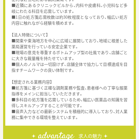
■近隣にあるクリニックビルから、内科や皮膚科、小児科など多
岐にわたる科目を応需しています。
■1日の処方箋応需枚数は約30枚程度となっており、幅広い処方
内容に触れながら経験を積めます。
【法人特徴について】
■関東や東海地方を中心に広域に展開しており、地域に根差した
薬局運営を行っている安定企業です。
■現場の意見を尊重するボトムアップ型の社風であり、店舗ごと
に大きな裁量権を持たせています。
■個人のノルマは一切設けず、店舗全体で協力して目標達成を目
指すチームワークの良い体制です。
【想定される業務内容】
■処方箋に基づく正確な調剤業務や監査、患者様への丁寧な服薬
指導をメインに担当していただきます。
■多科目の処方箋を応需しているため、幅広い医薬品の知識を習
得しスキルアップすることが可能です。
■音声入力などの最新システムを積極的に導入しており、対人業
務に集中できる環境を整えています。
advantage
求人の魅力