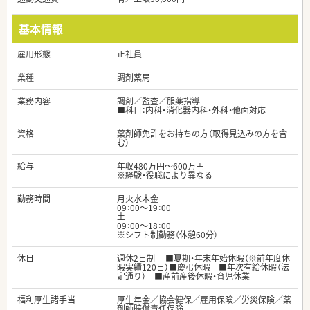
基本情報
雇用形態
正社員
業種
調剤薬局
業務内容
調剤／監査／服薬指導
■科目：内科・消化器内科・外科・他面対応
資格
薬剤師免許をお持ちの方（取得見込みの方を含
む）
給与
年収480万円～600万円
※経験・役職により異なる
勤務時間
月火水木金
09：00～19：00
土
09：00～18：00
※シフト制勤務（休憩60分）
休日
週休2日制 ■夏期・年末年始休暇（※前年度休
暇実績120日）■慶弔休暇 ■年次有給休暇（法
定通り） ■産前産後休暇・育児休業
福利厚生諸手当
厚生年金／協会健保／雇用保険／労災保険／薬
剤師賠償責任保険