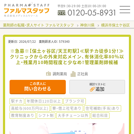
平日9：30-19：00 土日10：00-19：00
薬剤師の転職・求人サイト ファルマスタッフ
神奈川県
横浜市保土ケ谷区
更新日：
2026/07/22
薬剤師求人ID：
579340
※急募※【保土ヶ谷区/天王町駅】≪駅チカ徒歩1分！≫
クリニックからの外来対応メイン、有休消化率80％以
上・残業月10時間程度と少なめ！管理薬剤師候補
調剤薬局
正社員
この求人に
検討リストに
問い合わせる
追加
駅チカ
年間休日120日以上
ブランク可
高給与(600万円以上)
寮・借上社宅あり
住宅補助(手当)あり
教育制度あり
シフト制
大手チェーン以外
総合科目