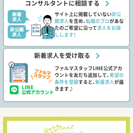
コンサルタントに相談する
サイト上に掲載していない
非公
開求人
を含め、
転職のプロ
があな
たのご希望に沿って
求人をお探
しします！
新着求人を受け取る
ファルマスタッフLINE公式アカ
ウントを友だち追加して、
希望の
条件を登録
すると、
新着求人
が届
きます♪