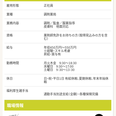
雇用形態
正社員
業種
調剤薬局
業務内容
調剤／監査／服薬指導
皮膚科 他面対応
資格
薬剤師免許をお持ちの方（取得見込みの方を含
む）
給与
年収450万円～550万円
※経験・スキル考慮
昇給・賞与有
勤務時間
月火木金 9:30～18:30
水曜日 9:30～17:00
土曜日 9：30～13：30
休日
日・祝・平日1日 有給休暇、夏期休暇、年末年始休
暇
福利厚生諸手当
通勤手当別途支給（全額）・各種保険完備
職場情報