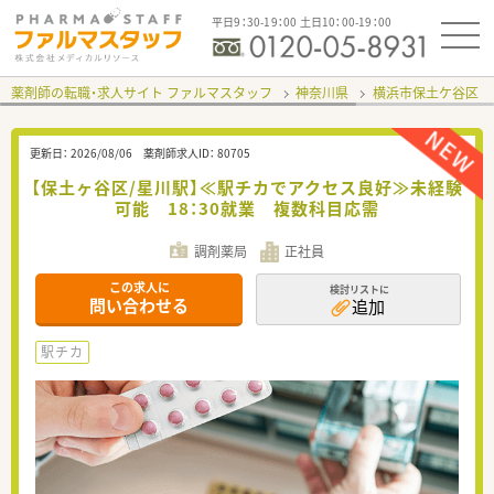
平日9：30-19：00 土日10：00-19：00
薬剤師の転職・求人サイト ファルマスタッフ
神奈川県
横浜市保土ケ谷区
更新日：
2026/08/06
薬剤師求人ID：
80705
【保土ヶ谷区/星川駅】≪駅チカでアクセス良好≫未経験
可能 18：30就業 複数科目応需
調剤薬局
正社員
この求人に
検討リストに
問い合わせる
追加
駅チカ