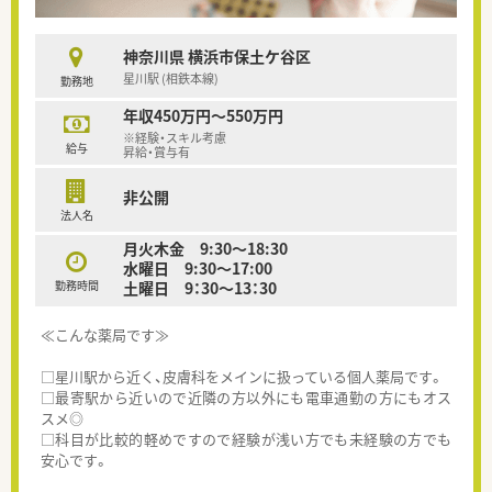
神奈川県 横浜市保土ケ谷区
星川駅 (相鉄本線)
勤務地
年収450万円～550万円
※経験・スキル考慮
給与
昇給・賞与有
非公開
法人名
月火木金 9:30～18:30
水曜日 9:30～17:00
勤務時間
土曜日 9：30～13：30
≪こんな薬局です≫
□星川駅から近く、皮膚科をメインに扱っている個人薬局です。
□最寄駅から近いので近隣の方以外にも電車通勤の方にもオス
スメ◎
□科目が比較的軽めですので経験が浅い方でも未経験の方でも
安心です。