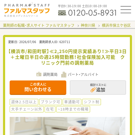
平日9：30-19：00 土日10：00-19：00
薬剤師の転職・求人サイト ファルマスタッフ
神奈川県
横浜市保土ケ谷区
更新日：
2026/07/06
薬剤師求人ID：
620711
【横浜市/和田町駅】≪2,250円提示実績あり！≫平日3日
＋土曜日半日の週25時間勤務！社会保険加入可能 ク
リニック門前の調剤薬局
調剤薬局
パート・アルバイト
この求人に
検討リストに
問い合わせる
追加
週休2.5日以上
ブランク可
車通勤可
シフト制
大手チェーン以外
在宅
~18時までの職場