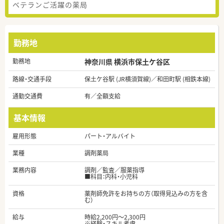
ベテランご活躍の薬局
勤務地
勤務地
神奈川県 横浜市保土ケ谷区
路線・交通手段
保土ケ谷駅 (JR横須賀線)／和田町駅 (相鉄本線)
通勤交通費
有／全額支給
基本情報
雇用形態
パート・アルバイト
業種
調剤薬局
業務内容
調剤／監査／服薬指導
■科目：内科・小児科
資格
薬剤師免許をお持ちの方（取得見込みの方を含
む）
給与
時給2,200円～2,300円
※経験・スキル考慮