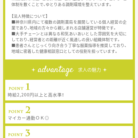
体制を敷くことで、ゆとりある調剤環境を整えています。
【法人特徴について】
■神奈川県内にて複数の調剤薬局を展開している個人経営の企
業であり、地域の方々から親しまれる店舗運営が特徴です。
■大手チェーンとは異なる和気あいあいとした雰囲気を大切に
しており、経営者との距離が近く風通しの良い組織体制です。
■患者さんとじっくり向き合う丁寧な服薬指導を推奨しており、
地域に密着した健康相談窓口としての役割を担っています。
advantage
求人の魅力
時給2,200円以上と高水準！
マイカー通勤ＯＫ◎