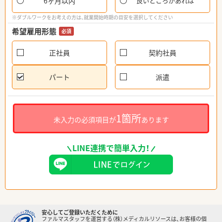
6ヶ月以内
良いところがあれば
※ダブルワークをお考えの方は、就業開始時期の目安を選択してください
希望雇用形態
必須
正社員
契約社員
パート
派遣
1箇所
未入力の必須項目が
あります
LINE連携で簡単入力！
安心してご登録いただくために
ファルマスタッフを運営する（株）メディカルリソースは、お客様の個