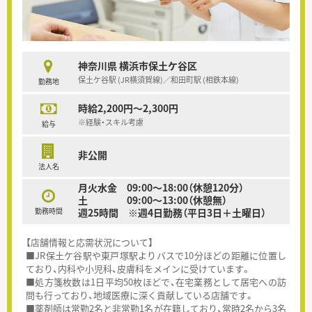
神奈川県 横浜市保土ケ谷区
保土ケ谷駅 (JR横須賀線)／和田町駅 (相鉄本線)
勤務地
時給2,200円～2,300円
※経験・スキル考慮
給与
非公開
法人名
月火水金 09:00～18:00（休憩120分）
土 09:00～13:00（休憩無）
勤務時間
週25時間 ※週4日勤務（平日3日＋土曜日）
【店舗情報と応需状況について】
■JR保土ケ谷駅や東戸塚駅よりバスで10分ほどの距離に位置し
ており、内科や小児科、皮膚科をメインに受けています。
■処方箋枚数は1日平均50枚ほどで、在宅業務として居宅への訪
問も行っており、地域医療に深く貢献している店舗です。
■薬剤師は常勤2名と非常勤1名が在籍しており、常時2名から3名