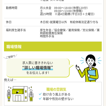
勤務時間
月火水金 09:00～18:00（休憩120分）
土 09:00～13:00（休憩無）
週25時間 ※週4日勤務（平日3日＋土曜日）
休日
木日祝・就業曜日以外 有給休暇法定通り付与
福利厚生諸手当
厚生年金／協会健保／雇用保険／労災保険／薬
剤師賠償責任保険
時間外手当
職場情報
求人票に書ききれない
“詳しい職場情報”
をお伝えします！
職場の雰囲気
助け合う風土がある
年齢や性別の壁がない