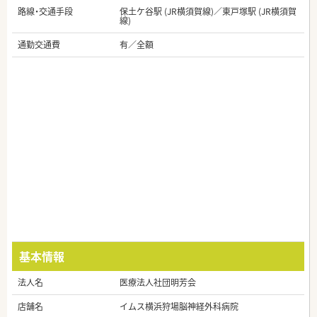
路線・交通手段
保土ケ谷駅 (JR横須賀線)／東戸塚駅 (JR横須賀
線)
通勤交通費
有／全額
基本情報
法人名
医療法人社団明芳会
店舗名
イムス横浜狩場脳神経外科病院