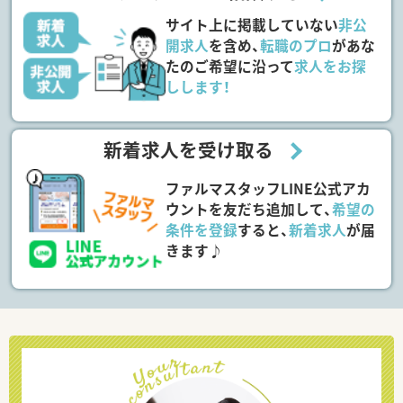
サイト上に掲載していない
非公
開求人
を含め、
転職のプロ
があな
たのご希望に沿って
求人をお探
しします！
新着求人を受け取る
ファルマスタッフLINE公式アカ
ウントを友だち追加して、
希望の
条件を登録
すると、
新着求人
が届
きます♪