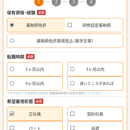
1
2
3
4
保有資格・経験
必須
薬剤師免許
研修認定薬剤師
薬剤師免許取得見込（薬学生等）
転職時期
必須
1ヶ月以内
3ヶ月以内
6ヶ月以内
良いところがあれば
※ダブルワークをお考えの方は、就業開始時期の目安を選択してください
希望雇用形態
必須
正社員
契約社員
パート
派遣