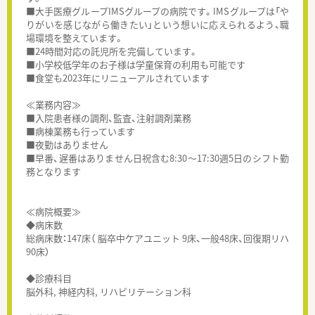
■大手医療グループIMSグループの病院です。IMSグループは「や
りがいを感じながら働きたい」という想いに応えられるよう、職
場環境を整えています。
■24時間対応の託児所を完備しています。
■小学校低学年のお子様は学童保育の利用も可能です
■食堂も2023年にリニューアルされています
≪業務内容≫
■入院患者様の調剤、監査、注射調剤業務
■病棟業務も行っています
■夜勤はありません
■早番、遅番はありません日祝含む8:30～17:30週5日のシフト勤
務となります
≪病院概要≫
◆病床数
総病床数：147床（ 脳卒中ケアユニット 9床、一般48床、回復期リハ
90床）
◆診療科目
脳外科, 神経内科, リハビリテーション科