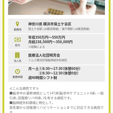
神奈川県 横浜市保土ケ谷区
保土ケ谷駅 (JR横須賀線)／東戸塚駅 (JR横須賀線)
勤務地
年収350万円～550万円
月給238,500円～350,000円
給与
※経験による
医療法人社団明芳会
イムス横浜狩場脳神経外科病院
法人名
月～土①8:30～17:30（休憩60分）
②8:30～12:30（休憩0分）
勤務時間
週40時間シフト制
≪こんな病院です≫
■脳卒中の基幹病院として147床(脳卒中ケアユニット6床、一般
51床、回復期リハ90床、)を有する病院です。
■脳神経外科領域に特化して、
急性期から回復期リハビリテーションまでに対応できる病院で
す。