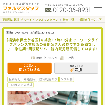
平日9：30-19：00 土日10：00-19：00
薬剤師の転職・求人サイト ファルマスタッフ
神奈川県
横浜市保土ケ谷区
更新日：
2026/07/02
薬剤師求人ID：
591105
【横浜市保土ケ谷区】≪終業17時30分まで ワークライ
フバランス重視派の薬剤師さん必見です≫夜勤なし
♪ 急性期+回復期リハ 院内託児所完備しています！
病院・クリニック
正社員
この求人に
検討リストに
問い合わせる
追加
転勤なし
車通勤可
教育制度あり
シフト制
~18時までの職場