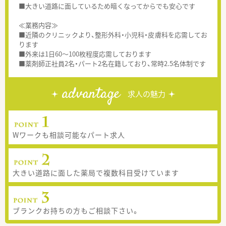
■大きい道路に面しているため暗くなってからでも安心です
≪業務内容≫
■近隣のクリニックより、整形外科・小児科・皮膚科を応需してお
ります
■外来は1日60～100枚程度応需しております
■薬剤師正社員2名・パート2名在籍しており、常時2.5名体制です
advantage
求人の魅力
Wワークも相談可能なパート求人
大きい道路に面した薬局で複数科目受けています
ブランクお持ちの方もご相談下さい。