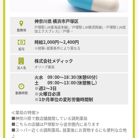
神奈川県 横浜市戸塚区
戸塚駅 (JR東海道本線)／戸塚駅 (JR横須賀線)／戸塚駅 (JR成
勤務地
田エクスプレス)／戸塚
…
時給2,000円～2,400円
※経験・就業条件により異なる
給与
株式会社メディック
オリーブ薬局
法人名
火水 09：00～18：30（休憩60分）
土 09：00～13：00（休憩無し）
※週2～3日
勤務時間
※火曜日必須
※1か月単位の変形労働時間制
≪薬局の特徴≫
■神奈川県で数店舗展開している調剤薬局
■こちらの店舗は戸塚駅から徒歩圏内にあります
■スーパー近くの調剤薬局。就業後にお買物するにも便利な立地
♪