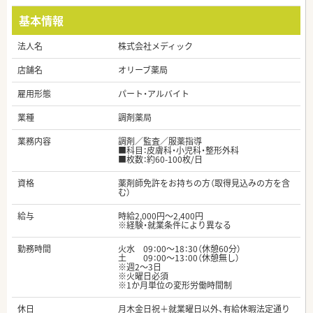
基本情報
法人名
株式会社メディック
店舗名
オリーブ薬局
雇用形態
パート・アルバイト
業種
調剤薬局
業務内容
調剤／監査／服薬指導
■科目：皮膚科・小児科・整形外科
■枚数：約60-100枚/日
資格
薬剤師免許をお持ちの方（取得見込みの方を含
む）
給与
時給2,000円～2,400円
※経験・就業条件により異なる
勤務時間
火水 09：00～18：30（休憩60分）
土 09：00～13：00（休憩無し）
※週2～3日
※火曜日必須
※1か月単位の変形労働時間制
休日
月木金日祝＋就業曜日以外、有給休暇法定通り