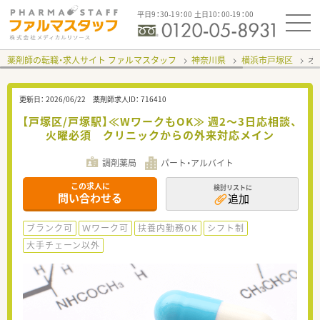
平日9：30-19：00 土日10：00-19：00
薬剤師の転職・求人サイト ファルマスタッフ
神奈川県
横浜市戸塚区
オ
更新日：
2026/06/22
薬剤師求人ID：
716410
【戸塚区/戸塚駅】≪WワークもOK≫ 週2～3日応相談、
火曜必須 クリニックからの外来対応メイン
調剤薬局
パート・アルバイト
この求人に
検討リストに
問い合わせる
追加
ブランク可
Ｗワーク可
扶養内勤務OK
シフト制
大手チェーン以外