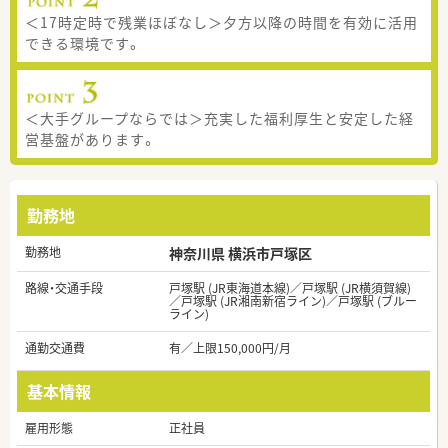
＜17時定時で残業ほぼなし＞夕方以降の時間を有効に活用
できる環境です。
＜大手グループならでは＞充実した福利厚生と安定した経
営基盤があります。
勤務地
勤務地
神奈川県 横浜市戸塚区
路線・交通手段
戸塚駅 (JR東海道本線)／戸塚駅 (JR横須賀線)
／戸塚駅 (JR湘南新宿ライン)／戸塚駅 (ブルー
ライン)
通勤交通費
有／上限150,000円/月
基本情報
雇用形態
正社員