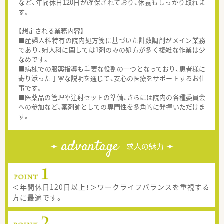
など、年間休日120日が確保されており、休養もしっかり取れま
す。
【想定される業務内容】
■産婦人科特有の院内処方箋に基づいた計数調剤がメイン業務
であり、婦人科に関しては1剤のみの処方が多く複雑な作業は少
なめです。
■病棟での服薬指導も重要な役割の一つとなっており、患者様に
寄り添った丁寧な説明を通じて、安心の医療をサポートするお仕
事です。
■医薬品の管理や注射セットの準備、さらには院内の各種委員会
への参加など、薬剤師としての専門性を多角的に発揮いただけま
す。
advantage
求人の魅力
＜年間休日120日以上！＞ワークライフバランスを重視する
方に最適です。