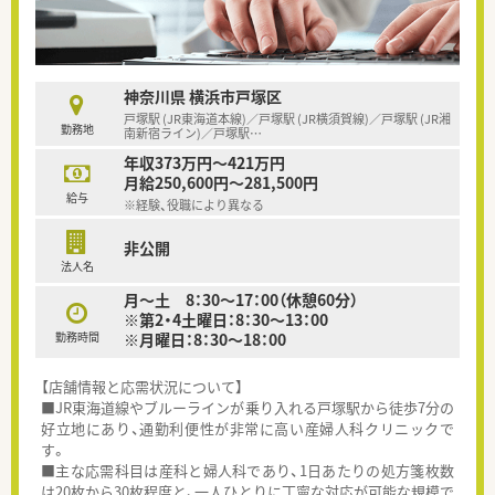
神奈川県 横浜市戸塚区
戸塚駅 (JR東海道本線)／戸塚駅 (JR横須賀線)／戸塚駅 (JR湘
勤務地
南新宿ライン)／戸塚駅
…
年収373万円～421万円
月給250,600円～281,500円
給与
※経験、役職により異なる
非公開
法人名
月～土 8：30～17：00（休憩60分）
※第2・4土曜日：8：30～13：00
勤務時間
※月曜日：8：30～18：00
【店舗情報と応需状況について】
■JR東海道線やブルーラインが乗り入れる戸塚駅から徒歩7分の
好立地にあり、通勤利便性が非常に高い産婦人科クリニックで
す。
■主な応需科目は産科と婦人科であり、1日あたりの処方箋枚数
は20枚から30枚程度と、一人ひとりに丁寧な対応が可能な規模で