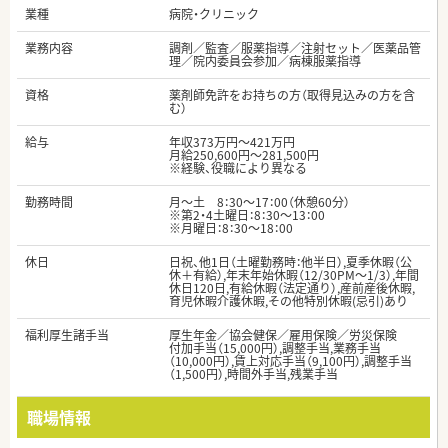
業種
病院・クリニック
業務内容
調剤／監査／服薬指導／注射セット／医薬品管
理／院内委員会参加／病棟服薬指導
資格
薬剤師免許をお持ちの方（取得見込みの方を含
む）
給与
年収373万円～421万円
月給250,600円～281,500円
※経験、役職により異なる
勤務時間
月～土 8：30～17：00（休憩60分）
※第2・4土曜日：8：30～13：00
※月曜日：8：30～18：00
休日
日祝、他1日（土曜勤務時：他半日）,夏季休暇（公
休＋有給）,年末年始休暇（12/30PM～1/3）,年間
休日120日,有給休暇（法定通り）,産前産後休暇,
育児休暇介護休暇,その他特別休暇(忌引)あり
福利厚生諸手当
厚生年金／協会健保／雇用保険／労災保険
付加手当（15,000円）,調整手当,業務手当
（10,000円）,賃上対応手当（9,100円）,調整手当
（1,500円）,時間外手当,残業手当
職場情報