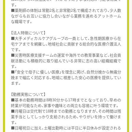
す。
■薬剤師の体制は常勤2名と非常勤2名で構成されており、少人数
ながらもお互いに協力し合いながら業務を進めるアットホーム
な職場です。
【法人特徴について】
■大手メディカルケアグループの一員として、急性期医療から在
宅ケアまでを網羅し、地域社会に貢献する総合的な医療介護法人
です。
■災害時医療支援チームの運営や海外での教育事業など、社会貢
献活動にも積極的に取り組んでいる非常に志の高い組織組織で
す。
■「安全で母子に優しい医療」を理念に掲げ、自然分娩から無痛分
娩まで幅広く対応する、地域に根差した安心の医療を提供してい
ます。
【勤務実態について】
■基本の勤務時間は8時30分から17時までとなっており、早めの
終業が可能なため、家事や趣味との両立も容易に叶う環境です。
■月曜日は交代制で18時までの勤務となりますが、その時間は残
業手当としてしっかり支給されるため、やりがいを持って働けま
す。
■日曜祝日に加え、土曜出勤時には平日に半日休みが設定される