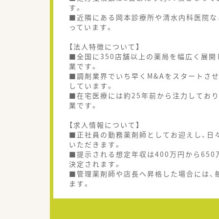
す。
■近隣にある岡本診療所や清水内科医院な
っています。
【法人特徴について】
■全国に350店舗以上の薬局を幅広く展
業です。
■調剤業界でいち早くM&Aをスタートさ
しています。
■在宅医療には約25年前から注力してお
業です。
【求人情報について】
■正社員の勤務薬剤師としてお迎えし、日
いただきます。
■提示される想定年収は400万円から65
決定されます。
■管理薬剤師や店長へ昇格した場合には、
ます。