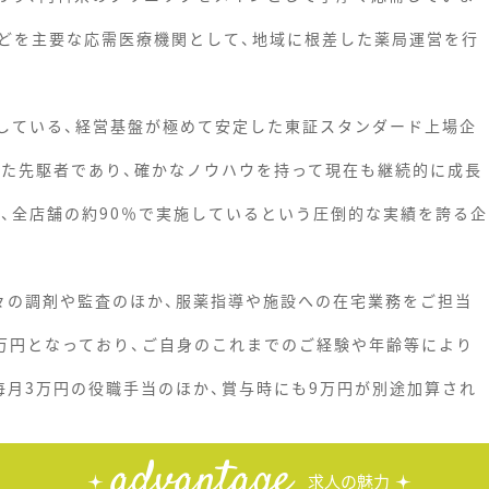
どを主要な応需医療機関として、地域に根差した薬局運営を行
開している、経営基盤が極めて安定した東証スタンダード上場企
せた先駆者であり、確かなノウハウを持って現在も継続的に成長
り、全店舗の約90％で実施しているという圧倒的な実績を誇る企
々の調剤や監査のほか、服薬指導や施設への在宅業務をご担当
0万円となっており、ご自身のこれまでのご経験や年齢等により
毎月3万円の役職手当のほか、賞与時にも9万円が別途加算され
advantage
求人の魅力