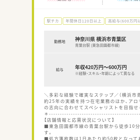
駅チカ
年間休日120日以上
高給与(600万円
神奈川県 横浜市青葉区
勤務地
青葉台駅 (東急田園都市線)
年収420万円～600万円
給与
※経験・スキル・年齢によって異なる
＼多彩な経験で確実なステップ／（横浜市
約25年の実績を持つ在宅業務のほか、ア
の志向に合わせてスペシャリストを目指せ
＊----------------------------------------
【店舗情報と応需状況について】
■東急田園都市線の青葉台駅から徒歩10
す。
■処方箋枚数は1日あたり約50枚となっ