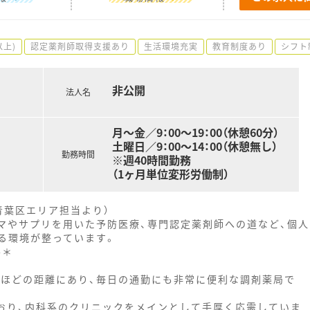
以上)
認定薬剤師取得支援あり
生活環境充実
教育制度あり
シフト
非公開
法人名
月～金／9：00～19：00（休憩60分）
土曜日／9：00～14：00（休憩無し）
勤務時間
※週40時間勤務
（1ヶ月単位変形労働制）
青葉区エリア担当より）
ロマやサプリを用いた予防医療、専門認定薬剤師への道など、個人
る環境が整っています。
--＊
分ほどの距離にあり、毎日の通勤にも非常に便利な調剤薬局で
ており、内科系のクリニックをメインとして手厚く応需していま