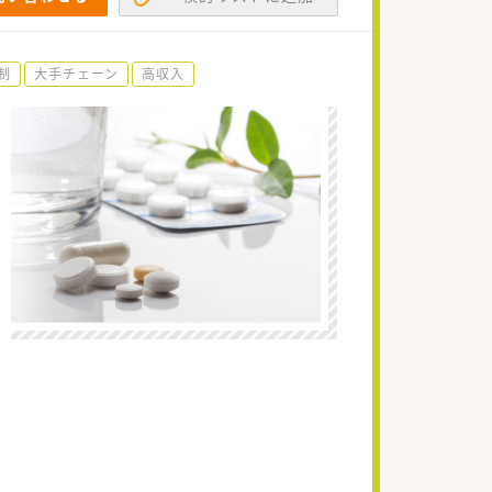
制
大手チェーン
高収入