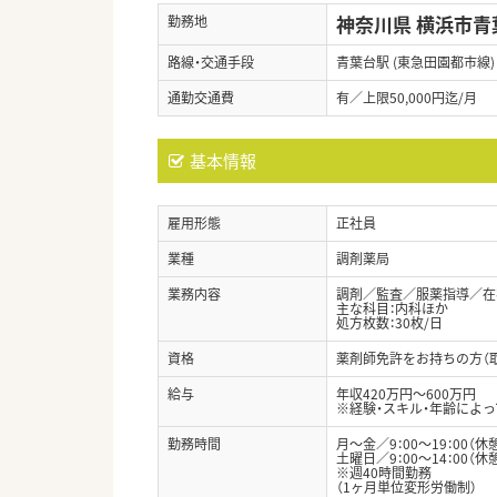
神奈川県 横浜市青
勤務地
路線・交通手段
青葉台駅 (東急田園都市線)
通勤交通費
有／上限50,000円迄/月
基本情報
雇用形態
正社員
業種
調剤薬局
業務内容
調剤／監査／服薬指導／在
主な科目：内科ほか
処方枚数：30枚/日
資格
薬剤師免許をお持ちの方（
給与
年収420万円～600万円
※経験・スキル・年齢によ
勤務時間
月～金／9：00～19：00（休
土曜日／9：00～14：00（休
※週40時間勤務
（1ヶ月単位変形労働制）