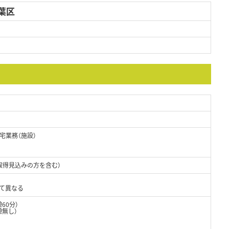
葉区
宅業務（施設）
取得見込みの方を含む）
って異なる
憩60分）
憩無し）