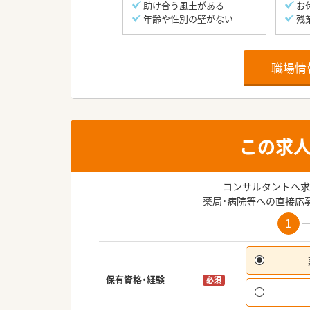
助け合う風土がある
お
年齢や性別の壁がない
残
職場情
この求
コンサルタントへ求
薬局・病院等への直接応
1
保有資格・経験
必須