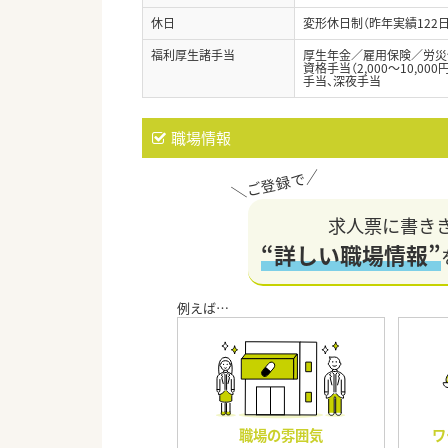
休日
変形休日制（昨年実績122日
福利厚生諸手当
厚生年金／雇用保険／労災
資格手当（2,000～10,0
手当、深夜手当
職場情報
求人票に書き
“詳しい職場情報”
職場の雰囲気
ワ