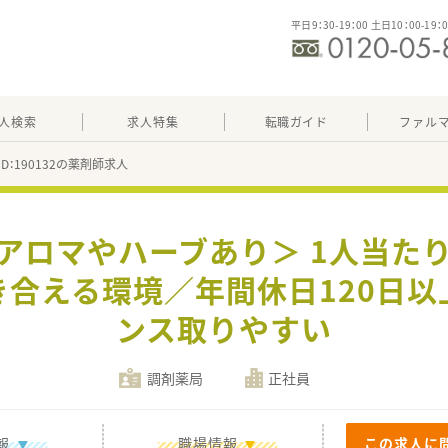
平日9：30-19：00 土日10：00-19：
人検索
求人特集
転職ガイド
ファル
ID：190132の薬剤師求人
＜アロマやハーブあり＞ 1人当た
合える環境／年間休日120日
ンス取りやすい
調剤薬局
正社員
報
職場情報
この求人に