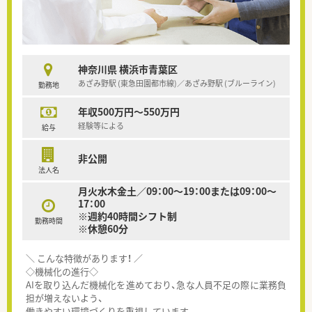
神奈川県 横浜市青葉区
あざみ野駅 (東急田園都市線)／あざみ野駅 (ブルーライン)
勤務地
年収500万円～550万円
経験等による
給与
非公開
法人名
月火水木金土／09：00～19：00または09：00～
17：00
※週約40時間シフト制
勤務時間
※休憩60分
＼ こんな特徴があります！ ／
◇機械化の進行◇
AIを取り込んだ機械化を進めており、急な人員不足の際に業務負
担が増えないよう、
働きやすい環境づくりを重視しています。