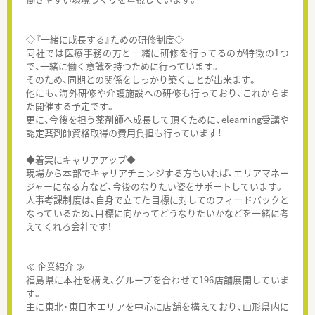
◇『一緒に成長する』ための研修制度◇
同社では医療事務の方と一緒に研修を行ってるのが特徴の1つ
で、一緒に働く意識を持つために行っています。
そのため、同期との関係をしっかり築くことが出来ます。
他にも、海外研修や介護施設への研修も行っており、これからま
た開催する予定です。
更に、今後を担う薬剤師へ成長して頂くために、elearning受講や
認定薬剤師資格取得の費用負担も行っています！
◆着実にキャリアアップ◆
現場から本部でキャリアチェンジする方もいれば、エリアマネー
ジャーになる方など、今後のなりたい姿をサポートしています。
人事考課制度は、自身で立てた目標に対してのフィードバックと
なっているため、目標に向かってどうなりたいかなどを一緒に考
えてくれる会社です！
≪ 企業紹介 ≫
福島県に本社を構え、グループを合わせて196店舗展開していま
す。
主に東北・東日本エリアを中心に店舗を構えており、山形県内に