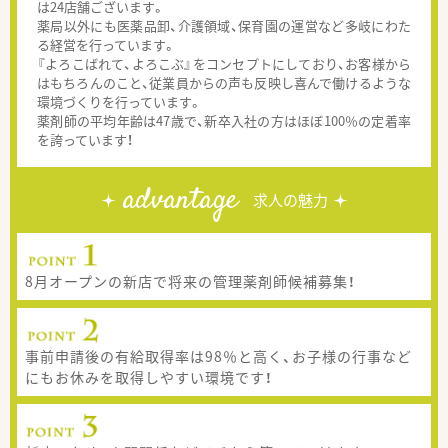
は24店舗ございます。
薬局以外にも医薬品卸、介護領域、保育園の運営など多岐にわた
る経営を行っています。
『よろこばれて、よろこぶ』をコンセプトにしており、お客様から
はもちろんのこと、従業員からの声も反映し喜んで働けるような
環境づくりを行っています。
薬剤師の平均年齢は47歳で、新卒入社の方はほぼ100％の定着率
を誇っています！
advantage
求人の魅力
8月オープンの新店で将来の管理薬剤師候補募集！
事前申請後の有給取得率は98％と高く、お子様の行事など
にもお休みを取得しやすい環境です！