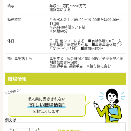
給与
年収500万円～550万円
経験等による
勤務時間
月火水木金土／09：00～19：00または09：00～
17：00
※週約40時間シフト制
※休憩60分
休日
日・祝・他シフトによる ■有給休暇：10日 入
社半年後に法定通り付与 ■年末年始休暇（12
月31日～1月3日） ■夏期休暇2日
福利厚生諸手当
厚生年金／協会健保／雇用保険／労災保険／薬
剤師賠償責任保険
薬剤師手当、通勤手当 ※給与額に含む
職場情報
求人票に書ききれない
“詳しい職場情報”
をお伝えします！