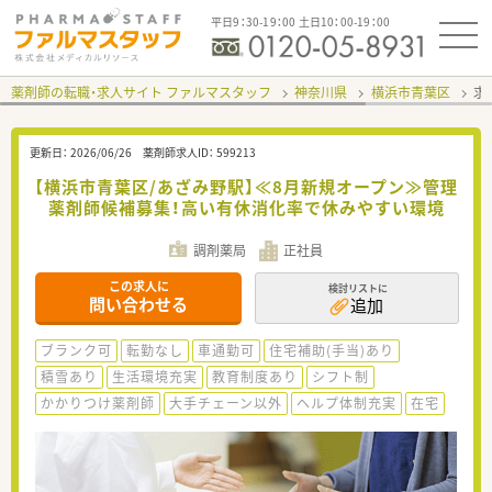
平日9：30-19：00 土日10：00-19：00
薬剤師の転職・求人サイト ファルマスタッフ
神奈川県
横浜市青葉区
求
更新日：
2026/06/26
薬剤師求人ID：
599213
【横浜市青葉区/あざみ野駅】≪8月新規オープン≫管理
薬剤師候補募集！高い有休消化率で休みやすい環境
調剤薬局
正社員
この求人に
検討リストに
問い合わせる
追加
ブランク可
転勤なし
車通勤可
住宅補助(手当)あり
積雪あり
生活環境充実
教育制度あり
シフト制
かかりつけ薬剤師
大手チェーン以外
ヘルプ体制充実
在宅