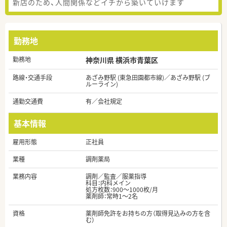
新店のため、人間関係などイチから築いていけます
勤務地
勤務地
神奈川県 横浜市青葉区
路線・交通手段
あざみ野駅 (東急田園都市線)／あざみ野駅 (ブ
ルーライン)
通勤交通費
有／会社規定
基本情報
雇用形態
正社員
業種
調剤薬局
業務内容
調剤／監査／服薬指導
科目：内科メイン
処方枚数：900～1000枚/月
薬剤師：常時1～2名
資格
薬剤師免許をお持ちの方（取得見込みの方を含
む）