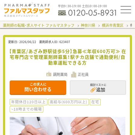
平日9：30-19：00 土日10：00-19：00
薬剤師の転職・求人サイト ファルマスタッフ
神奈川県
横浜市青葉区
有
更新日：
2026/06/22
薬剤師求人ID：
623407
【青葉区/あざみ野駅徒歩5分】急募≪年収600万可≫ 在
宅専門店で管理薬剤師募集！駅チカ店舗で通勤便利/自
動車運転できる方
調剤薬局
正社員
この求人に
検討リストに
問い合わせる
追加
年間休日120日以上
高給与(600万円以上)
在宅
~18時までの職場