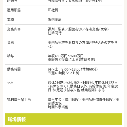
店舗名
有限会社すずらん薬局 あざみ野店
雇用形態
正社員
業種
調剤薬局
業務内容
調剤／監査／服薬指導／在宅業務（居宅）
往診同行
資格
薬剤師免許をお持ちの方（取得見込みの方を含
む）
給与
年収480万円～600万円
※経験と役職による（前職考慮）
勤務時間
月～土 9:00～18:00（休憩60分）
※週40時間シフト制
休日
週休2日制、祝日、第2・4日曜日、年間休日122日
（有休を除く）、勤務日以外、有給休暇（初年度10
日・法定通り付与）、他 就業規則による
福利厚生諸手当
厚生年金／雇用保険／薬剤師賠償責任保険／薬
剤師国保
時間外手当他
職場情報