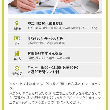
神奈川県 横浜市青葉区
あざみ野駅 (東急田園都市線)／あざみ野駅 (ブルーライン)
勤務地
年収480万円～600万円
※経験と役職による（前職考慮）
給与
有限会社すずらん薬局
有限会社すずらん薬局 あざみ野店
法人名
月～土 9:00～18:00（休憩60分）
※週40時間シフト制
勤務時間
＼立ち上げ未経験でも相談可能／（横浜市青葉区エリア担当よ
り）
休局からの再開となるため、新店立ち上げのような経験がなくて
も、管理や在宅の経験があればしっかりサポートいたします。シ
ニア層も歓迎しておりますのでぜひご相談ください！