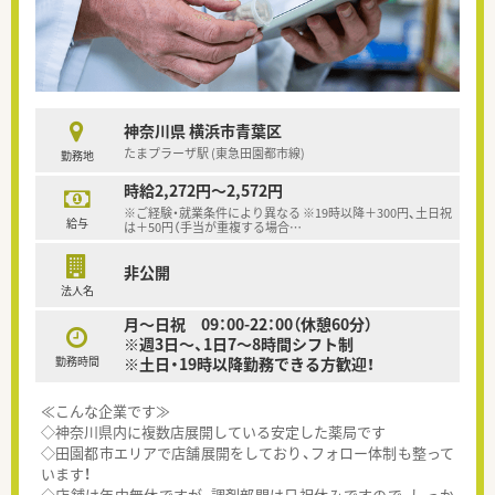
神奈川県 横浜市青葉区
たまプラーザ駅 (東急田園都市線)
勤務地
時給2,272円～2,572円
※ご経験・就業条件により異なる ※19時以降＋300円、土日祝
給与
は＋50円（手当が重複する場合
…
非公開
法人名
月～日祝 09：00-22：00（休憩60分）
※週3日～、1日7～8時間シフト制
勤務時間
※土日・19時以降勤務できる方歓迎！
≪こんな企業です≫
◇神奈川県内に複数店展開している安定した薬局です
◇田園都市エリアで店舗展開をしており、フォロー体制も整って
います！
◇店舗は年中無休ですが、調剤部門は日祝休みですので、しっか