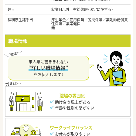
休日
就業日以外 有給休暇（法定に準ずる）
福利厚生諸手当
厚生年金／雇用保険／労災保険／薬剤師賠償責
任保険／薬業健保
無
職場情報
求人票に書ききれない
“詳しい職場情報”
をお伝えします！
職場の雰囲気
助け合う風土がある
年齢や性別の壁がない
ワークライフバランス
お休みが取りやすい