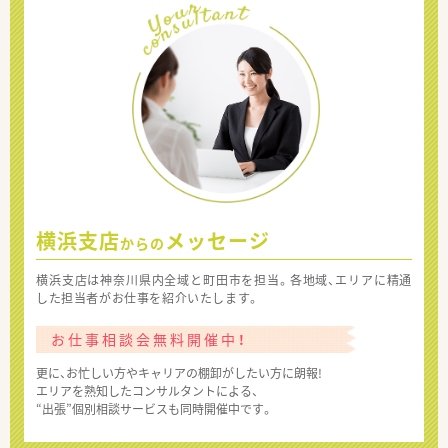
横浜支店
メッセージ
からの
横浜支店は神奈川県内全域と町田市を担当。各地域、エリアに精通
した担当者がお仕事を紹介いたします。
お仕事相談会無料開催中！
更に、お忙しい方やキャリアの棚卸がしたい方に朗報!
エリアを熟知したコンサルタントによる、
“出張”個別相談サービスも同時開催中です。