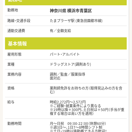
勤務地
神奈川県 横浜市青葉区
路線・交通手段
たまプラーザ駅 (東急田園都市線)
通勤交通費
有／全額支給
基本情報
雇用形態
パート・アルバイト
業種
ドラッグストア(調剤あり)
業務内容
調剤／監査／服薬指導
面対応
資格
薬剤師免許をお持ちの方（取得見込みの方を含
む）
給与
時給2,272円～2,572円
※ご経験・就業条件により異なる
※19時以降＋300円、土日祝は＋50円（手当が重
複する場合は高い方を適用）
勤務時間
月～日祝 09：00-22：00（休憩60分）
※週3日～、1日7～8時間シフト制
※土日・19時以降勤務できる方歓迎！