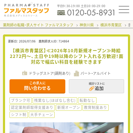
平日9：30-19：00 土日10：00-19：00
薬剤師の転職・求人サイト ファルマスタッフ
神奈川県
横浜市青葉区
求
更新日：
2026/07/06
薬剤師求人ID：
714864
【横浜市青葉区】≪2026年10月新規オープン≫時給
2272円～、土日や19時以降のシフト入れる方歓迎！面
対応で幅広い科目を経験できます
ドラッグストア(調剤あり)
パート・アルバイト
この求人に
検討リストに
問い合わせる
追加
ブランク可
残業なし(ほぼなし含む)
転勤なし
認定薬剤師取得支援あり
新規オープン
教育制度あり
シフト制
大手チェーン