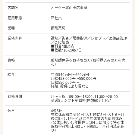
店舗名
オーケー北山田店薬局
雇用形態
正社員
業種
調剤薬局
業務内容
調剤／監査／服薬指導／レセプト／医薬品管理
／OTC販売
■科目：面対応
■枚数：10-20枚/日
資格
薬剤師免許をお持ちの方（取得見込みの方を含
む）
給与
年収540万円～660万円
月給458,000円～550,000円
日給550,000円～
経験、役職により異なる
勤務時間
月～日祝 09：00～18：00、11：00～20：00
※週5日シフト制勤務(休憩60分）予定
休日
4週8休
有給休暇初年度10日（入社時に5日・入社6ヶ月
後に5日）、1/1～1/3は全店休業のためお休み
（公休日扱い）、年間休日104日に加えて特別休
暇取得可能（上期3日・下期3日 ※社内規定あ
り）