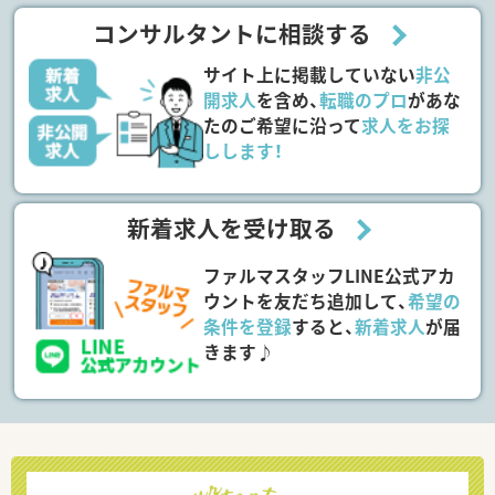
コンサルタントに相談する
サイト上に掲載していない
非公
開求人
を含め、
転職のプロ
があな
たのご希望に沿って
求人をお探
しします！
新着求人を受け取る
ファルマスタッフLINE公式アカ
ウントを友だち追加して、
希望の
条件を登録
すると、
新着求人
が届
きます♪