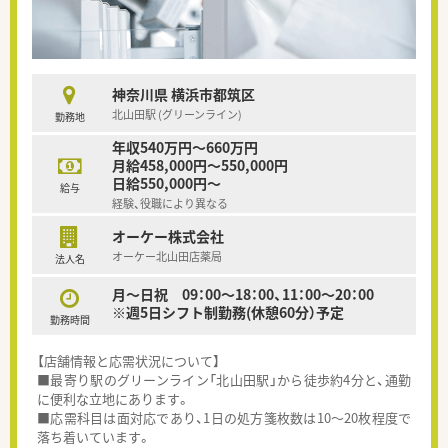
神奈川県 横浜市都筑区
北山田駅 (グリーンライン)
勤務地
年収540万円～660万円
月給458,000円～550,000円
日給550,000円～
給与
経験、役職により異なる
オーケー株式会社
オーケー北山田店薬局
法人名
月～日祝 09：00～18：00、11：00～20：00
※週5日シフト制勤務(休憩60分）予定
勤務時間
【店舗情報と応需状況について】
■最寄り駅のグリーンライン「北山田駅」から徒歩約4分と、通勤
に便利な立地にあります。
■応需科目は面対応であり、1日の処方箋枚数は10～20枚程度で
落ち着いています。