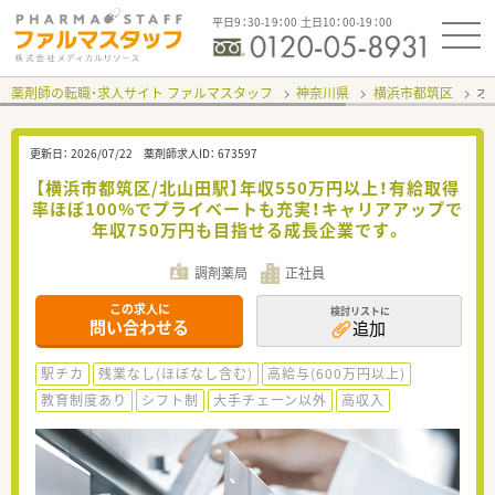
平日9：30-19：00 土日10：00-19：00
薬剤師の転職・求人サイト ファルマスタッフ
神奈川県
横浜市都筑区
オ
更新日：
2026/07/22
薬剤師求人ID：
673597
【横浜市都筑区/北山田駅】年収550万円以上！有給取得
率ほぼ100%でプライベートも充実！キャリアアップで
年収750万円も目指せる成長企業です。
調剤薬局
正社員
この求人に
検討リストに
問い合わせる
追加
駅チカ
残業なし(ほぼなし含む)
高給与(600万円以上)
教育制度あり
シフト制
大手チェーン以外
高収入