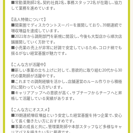
■常勤薬剤師2名、契約社員2名、事務スタッフ2名が在籍し、協力
して業務を進めています。
【法人特徴について】
■関東圏でディスカウントスーパーを展開しており、39期連続で
増収増益を達成しています。
■2021年から調剤部門を新規に開設し、今後も大型店から順次店
舗展開していく方針です。
■小売業の売上が非常に好調で安定しているため、コロナ禍でも
揺るがない経営基盤が魅力です。
【こんな方が活躍中】
■新しい事業の立ち上げに対して、意欲的に取り組む20代から30
代の薬剤師が活躍中です。
■これまでの調剤経験を活かし、店舗運営のルール作りから積極
的に関わっている方がいます。
■キャリアアップへの意欲が高く、サブチーフからチーフへと昇
格して活躍している実績があります。
【こんな方にオススメ】
■39期連続増収増益という安定した経営基盤を持つ企業で、安心
して長く働きたい方におすすめです。
■事業の成長と共に、管理薬剤師や本部スタッフなど多様なキャ
リアパスを描きたい方に最適です。