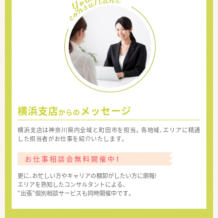
横浜支店
メッセージ
からの
横浜支店は神奈川県内全域と町田市を担当。各地域、エリアに精通
した担当者がお仕事を紹介いたします。
お仕事相談会無料開催中！
更に、お忙しい方やキャリアの棚卸がしたい方に朗報!
エリアを熟知したコンサルタントによる、
“出張”個別相談サービスも同時開催中です。