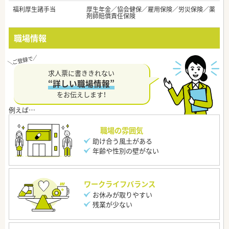
福利厚生諸手当
厚生年金／協会健保／雇用保険／労災保険／薬
剤師賠償責任保険
職場情報
求人票に書ききれない
“詳しい職場情報”
をお伝えします！
職場の雰囲気
助け合う風土がある
年齢や性別の壁がない
ワークライフバランス
お休みが取りやすい
残業が少ない