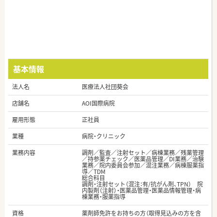
基本情報
法人名
医療法人社団葵会
店舗名
AOI国際病院
雇用形態
正社員
業種
病院・クリニック
業務内容
調剤／監査／注射セット／病棟業務／残薬管理
／持参薬チェック／医薬品管理／DI業務／治験
業務／院内委員会参加／混注業務／病棟服薬指
導／TDM
総合科目
調剤・注射セット（混注：有/抗がん剤、TPN） 院
内製剤（注射）・医薬品管理・医薬品情報管理・病
棟業務・服薬指導
資格
薬剤師免許をお持ちの方（取得見込みの方を含