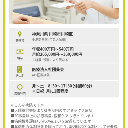
神奈川県 川崎市川崎区
小島新田駅 (京急大師線)
勤務地
年収400万円～540万円
月給265,000円～360,000円
給与
※経験・役職により異なる
医療法人社団葵会
AOI国際病院
法人名
月～土 8：30～17：30（休憩60分）
※日祝：月に1回程度
勤務時間
≪こんな病院です≫
■大師線最寄駅より徒歩圏内のケアミックス病院
■20科目以上の診療科目、緩和ケアも行っています
■病院機能評価（3rdG:Ver.1.0）を取得しています
■薬剤部の体制強化を図っており、薬剤師20名体制として患者様