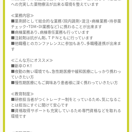
への充実した薬物療法が出来る環境を整えています
≪業務内容≫
■薬剤師として総合的な業務（院内調剤・混注・病棟業務・持参薬
チェック・TDM・DI業務など）に携わることが出来ます
■病棟業務あり、病棟専任業務も行っています
■注射剤は抗がん剤、ＴＰＮともに行っています
■他職種とのカンファレンスに参加もあり、多職種連携が出来ま
す
≪こんな方にオススメ≫
■新卒ＯＫ！
■夜勤の無い環境でも、急性期医療や緩和医療にしっかり携わっ
ていきたい方
■慢性期医療にもご興味あり患者様に深く携わっていきたい方
≪教育制度≫
■研修担当者がつくトレーナー制をとっているため、気になるこ
とは担当にすぐに聞けて安心です
■資格取得サポートも充実しているため専門資格などを取れる
環境です