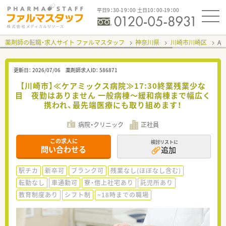
平日9：30-19：00 土日10：00-19：00
薬剤師の転職・求人サイト ファルマスタッフ
神奈川県
川崎市川崎区
A
更新日：
2026/07/06
薬剤師求人ID：
586871
【川崎市】≪ケアミックス病院≫17:30終業残業少な
目 夜勤はありません 一般病棟～緩和病棟まで幅広く
携われ、最先端医療にも取り組めます！
病院・クリニック
正社員
この求人に
検討リストに
問い合わせる
追加
駅チカ
新卒可
ブランク可
残業なし(ほぼなし含む)
転勤なし
車通勤可
寮・借上社宅あり
託児所あり
教育制度あり
シフト制
~18時までの職場