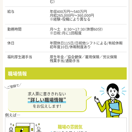
む）
給与
年収400万円～540万円
月給265,000円～360,000円
※経験・役職により異なる
勤務時間
月～土 8：30～17：30（休憩60分）
※日祝：月に1回程度
休日
年間休日115日/日祝他シフトによる/有給休暇
初年度10日/休暇制度あり
福利厚生諸手当
厚生年金／協会健保／雇用保険／労災保険
残業手当/通勤手当
職場情報
求人票に書ききれない
“詳しい職場情報”
をお伝えします！
職場の雰囲気