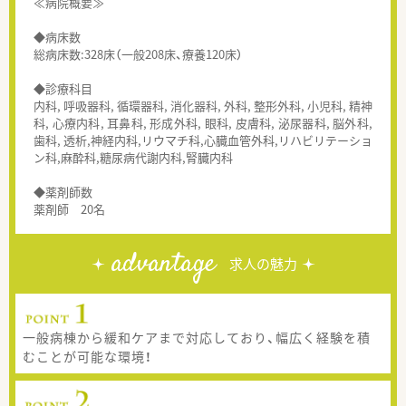
≪病院概要≫
◆病床数
総病床数:328床（一般208床、療養120床）
◆診療科目
内科, 呼吸器科, 循環器科, 消化器科, 外科, 整形外科, 小児科, 精神
科, 心療内科, 耳鼻科, 形成外科, 眼科, 皮膚科, 泌尿器科, 脳外科,
歯科, 透析,神経内科,リウマチ科,心臓血管外科,リハビリテーショ
ン科,麻酔科,糖尿病代謝内科,腎臓内科
◆薬剤師数
薬剤師 20名
advantage
求人の魅力
一般病棟から緩和ケアまで対応しており、幅広く経験を積
むことが可能な環境！