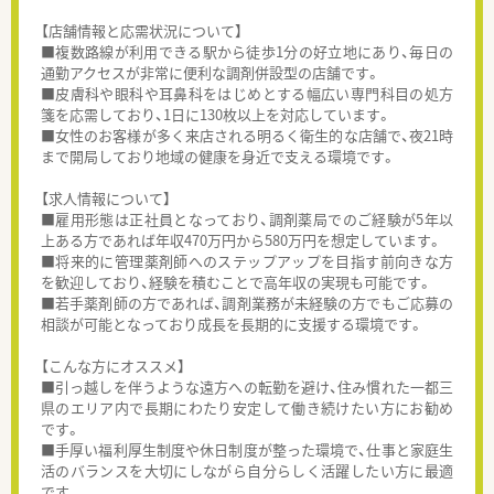
【店舗情報と応需状況について】
■複数路線が利用できる駅から徒歩1分の好立地にあり、毎日の
通勤アクセスが非常に便利な調剤併設型の店舗です。
■皮膚科や眼科や耳鼻科をはじめとする幅広い専門科目の処方
箋を応需しており、1日に130枚以上を対応しています。
■女性のお客様が多く来店される明るく衛生的な店舗で、夜21時
まで開局しており地域の健康を身近で支える環境です。
【求人情報について】
■雇用形態は正社員となっており、調剤薬局でのご経験が5年以
上ある方であれば年収470万円から580万円を想定しています。
■将来的に管理薬剤師へのステップアップを目指す前向きな方
を歓迎しており、経験を積むことで高年収の実現も可能です。
■若手薬剤師の方であれば、調剤業務が未経験の方でもご応募の
相談が可能となっており成長を長期的に支援する環境です。
【こんな方にオススメ】
■引っ越しを伴うような遠方への転勤を避け、住み慣れた一都三
県のエリア内で長期にわたり安定して働き続けたい方にお勧め
です。
■手厚い福利厚生制度や休日制度が整った環境で、仕事と家庭生
活のバランスを大切にしながら自分らしく活躍したい方に最適
です。