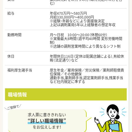
む）
給与
年収470万円～580万円
月給330,000円～400,000円
※経験・年齢などにより面接後決定
上記は調剤薬局5年以上経験者の想定年収
勤務時間
月～日祝 10:00～20:00（休憩60分）
※実働最大8時間（週平均40時間 変形労働時間
制）
※店舗の調剤営業時間により異なるシフト制
休日
年間休日116日（定休は配属店舗による）,有給休
暇（法定通り）など
福利厚生諸手当
厚生年金／雇用保険／労災保険／薬剤師賠償責
任保険／その他健保
通勤手当,薬剤師手当,認定薬剤師手当,残業手当
など社内規定に準ずる
職場情報
求人票に書ききれない
“詳しい職場情報”
をお伝えします！