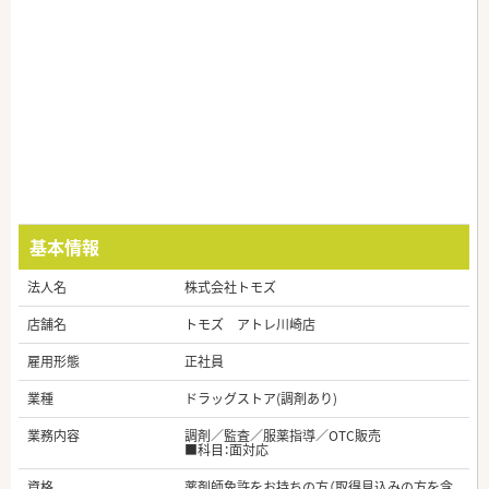
基本情報
法人名
株式会社トモズ
店舗名
トモズ アトレ川崎店
雇用形態
正社員
業種
ドラッグストア(調剤あり)
業務内容
調剤／監査／服薬指導／OTC販売
■科目：面対応
資格
薬剤師免許をお持ちの方（取得見込みの方を含