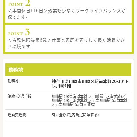
＜年間休日116日＞残業も少なくワークライフバランスが
保てます。
＜育児休暇最長6歳＞仕事と家庭を両立して長く活躍でき
る環境です。
勤務地
勤務地
神奈川県川崎市川崎区駅前本町26-1アト
レ川崎1階
路線・交通手段
川崎駅 (JR東海道本線)／川崎駅 (JR南武線)／
川崎駅 (JR京浜東北線)／京急川崎駅 (京急本線)
／京急川崎駅 (京急大師線)
通勤交通費
有／全額（社内規定に準ずる）