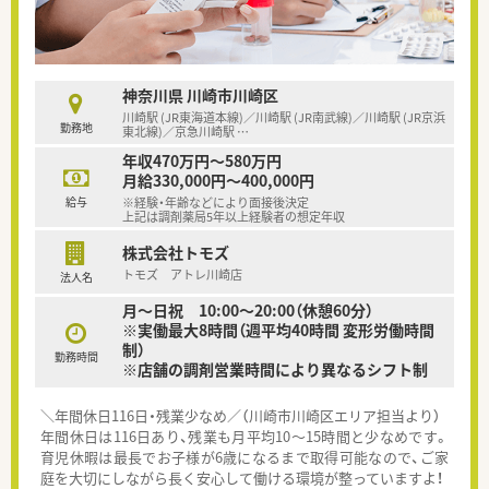
神奈川県 川崎市川崎区
川崎駅 (JR東海道本線)／川崎駅 (JR南武線)／川崎駅 (JR京浜
勤務地
東北線)／京急川崎駅
…
年収470万円～580万円
月給330,000円～400,000円
給与
※経験・年齢などにより面接後決定
上記は調剤薬局5年以上経験者の想定年収
株式会社トモズ
トモズ アトレ川崎店
法人名
月～日祝 10:00～20:00（休憩60分）
※実働最大8時間（週平均40時間 変形労働時間
制）
勤務時間
※店舗の調剤営業時間により異なるシフト制
＼年間休日116日・残業少なめ／（川崎市川崎区エリア担当より）
年間休日は116日あり、残業も月平均10〜15時間と少なめです。
育児休暇は最長でお子様が6歳になるまで取得可能なので、ご家
庭を大切にしながら長く安心して働ける環境が整っていますよ！