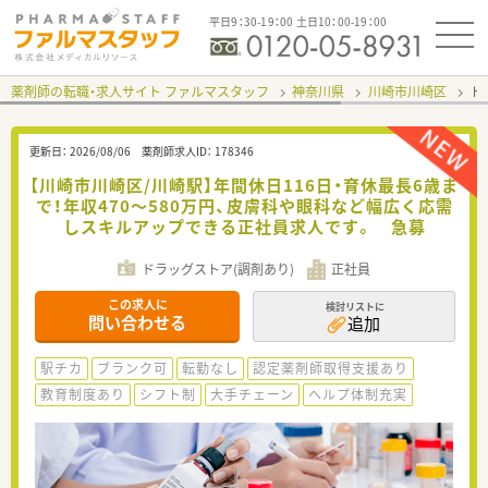
平日9：30-19：00 土日10：00-19：00
薬剤師の転職・求人サイト ファルマスタッフ
神奈川県
川崎市川崎区
ト
更新日：
2026/08/06
薬剤師求人ID：
178346
【川崎市川崎区/川崎駅】年間休日116日・育休最長6歳ま
で！年収470〜580万円、皮膚科や眼科など幅広く応需
しスキルアップできる正社員求人です。 急募
ドラッグストア(調剤あり)
正社員
この求人に
検討リストに
問い合わせる
追加
駅チカ
ブランク可
転勤なし
認定薬剤師取得支援あり
教育制度あり
シフト制
大手チェーン
ヘルプ体制充実