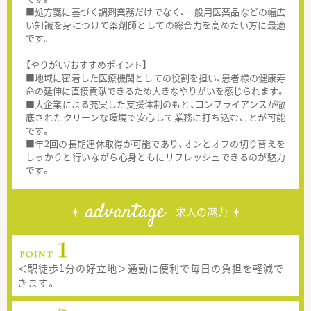
■処方箋に基づく調剤業務だけでなく、一般用医薬品などの幅広
い知識を身につけて薬剤師としての総合力を高めたい方に最適
です。
【やりがい/おすすめポイント】
■地域に密着した医療機関としての役割を担い、患者様の健康寿
命の延伸に直接貢献できるため大きなやりがいを感じられます。
■大企業による充実した支援体制のもと、コンプライアンスが徹
底されたクリーンな環境で安心して業務に打ち込むことが可能
です。
■年2回の長期連休取得が可能であり、オンとオフの切り替えを
しっかりと行いながら心身ともにリフレッシュできるのが魅力
です。
advantage
求人の魅力
＜駅徒歩1分の好立地＞通勤に便利で毎日の負担を軽減で
きます。