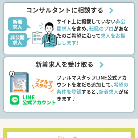
コンサルタントに相談する
サイト上に掲載していない
非公
開求人
を含め、
転職のプロ
があな
たのご希望に沿って
求人をお探
しします！
新着求人を受け取る
ファルマスタッフLINE公式アカ
ウントを友だち追加して、
希望の
条件を登録
すると、
新着求人
が届
きます♪