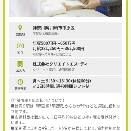
神奈川県 川崎市中原区
平間駅 (JR南武線)
勤務地
年収500万円～650万円
月給281,250円～362,500円
給与
※経験・スキル・役職による
株式会社クリエイトエス・ディー
クリエイト薬局川崎田尻町店
法人名
月～土 9：30～18：30（休憩60分）
※1日8時間、週40時間シフト制
勤務時間
【店舗情報と応需状況について】
■最寄り駅はJR南武線「平間駅」から徒歩5分ほどと通勤に便利な
立地です。
■応需科目は面対応で、1日平均70枚ほどの処方箋を受け付けて
います。
■薬剤師は正社員4名、パート5名が在籍しており、協力体制が整