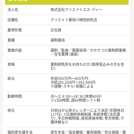
法人名
株式会社クリエイトエス・ディー
店舗名
クリエイト薬局川崎田尻町店
雇用形態
正社員
業種
調剤薬局
業務内容
調剤／監査／服薬指導／かかりつけ薬剤師業務
／在宅業務（施設）
資格
薬剤師免許をお持ちの方（取得見込みの方を含
む）
給与
年収500万円～650万円
月給281,250円～362,500円
※経験・スキル・役職による
勤務時間
月～土 9：30～18：30（休憩60分）
※1日8時間、週40時間シフト制
休日
日祝ほか公休カレンダーにより決定（年間休日
117日）、5日連続休暇制度、有給休暇（法定通
り）、半日休暇制度、産前産後休暇、育児休暇、介
護休暇など
福利厚生諸手当
厚生年金／協会健保／雇用保険／労災保険／薬