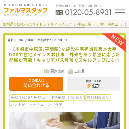
平日9：30-19：00 土日10：00-19：00
薬剤師の転職・求人サイト ファルマスタッフ
神奈川県
川崎市中原区
ク
更新日：
2026/08/06
薬剤師求人ID：
690333
【川崎市中原区/平間駅】≪施設在宅担当急募≫大手
DGSで在宅メインのお仕事｜外来もあり希望に応じた
配属が可能｜キャリアパス豊富でスキルアップにも◎
調剤薬局
正社員
この求人に
検討リストに
問い合わせる
追加
高給与(600万円以上)
住宅補助(手当)あり
教育制度あり
シフト制
大手チェーン
在宅