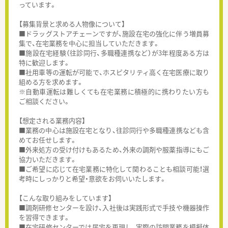
っています。
【募集背景と求める人物像について】
■ドラッグストアチェーンですが、施設在宅の強化に伴う増員募
集で、在宅業務を中心に担当していただきます。
■施設在宅経験（往診同行、多職種連携など）が3年程度ある方は
特に歓迎します。
■社用車等の運転が可能で、ホスピタリティ高く在宅医療に取り
組める方を求めます。
※自動車運転は難しくても在宅業務に積極的に携わりたい方も
ご相談ください。
【想定される業務内容】
■業務の中心は施設在宅となり、往診同行や多職種連携なども含
めてお任せします。
■外来処方の受け付けもあるため、外来の調剤や服薬指導にもご
協力いただきます。
■ご希望に応じて在宅業務に特化して関わることも相談可能！選
考時にしっかりと希望・意欲をお伺いいたします。
【こんな取り組みをしています】
■調剤研修センターを設け、入社後は実践形式で手技や機器操作
を習得できます。
■在宅研修センターでは居宅を再現し、実際の訪問業務を模擬体