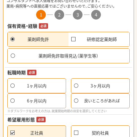
コンサルタントへ求人情報をお問い合わせいただけます。
薬局・病院等への直接応募ではございませんので、ご安心ください。
1
2
3
4
保有資格・経験
必須
薬剤師免許
研修認定薬剤師
薬剤師免許取得見込（薬学生等）
転職時期
必須
1ヶ月以内
3ヶ月以内
6ヶ月以内
良いところがあれば
※ダブルワークをお考えの方は、就業開始時期の目安を選択してください
希望雇用形態
必須
正社員
契約社員