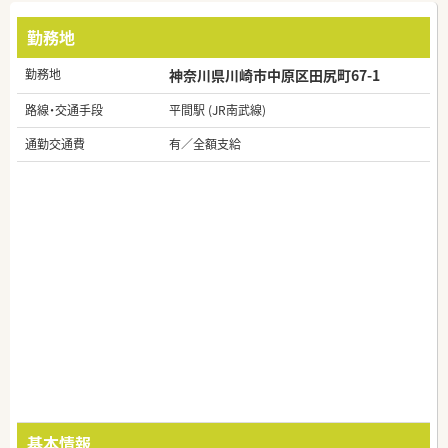
勤務地
勤務地
神奈川県川崎市中原区田尻町67-1
路線・交通手段
平間駅 (JR南武線)
通勤交通費
有／全額支給
基本情報