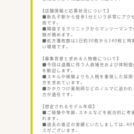
【店舗情報と応需状況について】
■新丸子駅から徒歩1分という非常にアク
局です。
■隣接するクリニックからマンツーマンで
験が積めます。
■処方箋枚数は1日約30枚から140枚と
い環境です。
【募集背景と求める人物像について】
■今回は退職に伴う人員補充および体制強
を歓迎します。
■スキルや経験よりも人柄を重視した採用
方を求めています。
■かかりつけ薬剤師などのノルマに追われ
方が適任です。
【想定されるモデル年収】
■ご経験や年齢、スキルなどを総合的に考慮
れます。
■過去の直近の実績といたしましては、40
スがございます。