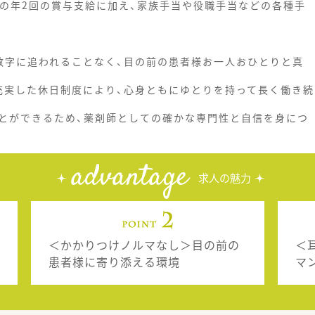
月の年2回の賞与支給に加え、家族手当や役職手当などの各種手
数字に追われることなく、目の前の患者様お一人おひとりと真
充実した休日制度により、心身ともにゆとりを持って長く働き続
とができるため、薬剤師としての確かな専門性と自信を身につ
advantage
求人の魅力
＜かかりつけノルマなし＞目の前の
＜
患者様に寄り添える環境
マ