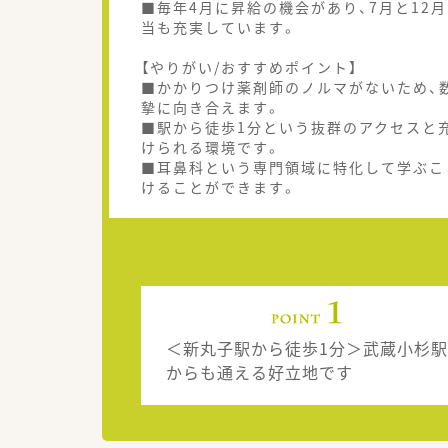
■毎年4月に昇給の機会があり、7月と12
当も充実しています。
【やりがい/おすすめポイント】
■かかりつけ薬剤師のノルマがないため、
摯に向き合えます。
■駅から徒歩1分という抜群のアクセスと
けられる環境です。
■耳鼻科という専門領域に特化して学ぶこ
けることができます。
＜新丸子駅から徒歩1分＞武蔵小杉駅
からも通える好立地です