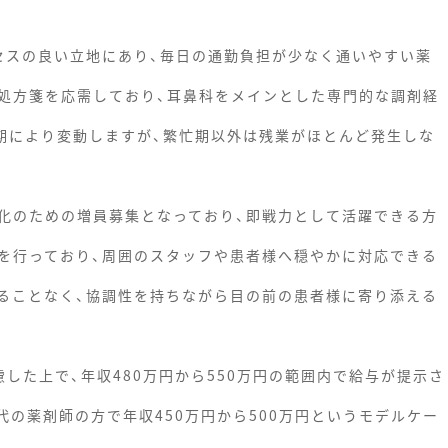
セスの良い立地にあり、毎日の通勤負担が少なく通いやすい薬
処方箋を応需しており、耳鼻科をメインとした専門的な調剤経
時期により変動しますが、繁忙期以外は残業がほとんど発生しな
化のための増員募集となっており、即戦力として活躍できる方
を行っており、周囲のスタッフや患者様へ穏やかに対応できる
ることなく、協調性を持ちながら目の前の患者様に寄り添える
した上で、年収480万円から550万円の範囲内で給与が提示さ
代の薬剤師の方で年収450万円から500万円というモデルケー