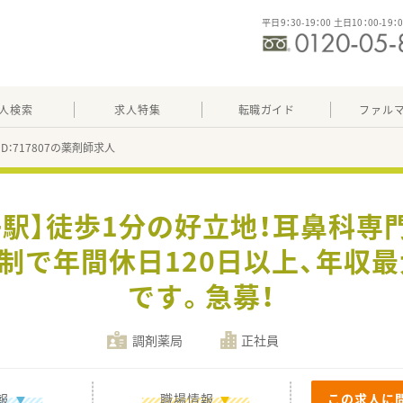
平日9：30-19：00 土日10：00-19：
人検索
求人特集
転職ガイド
ファル
ID：717807の薬剤師求人
子駅】徒歩1分の好立地！耳鼻科専
制で年間休日120日以上、年収最
です。急募！
調剤薬局
正社員
報
職場情報
この求人に