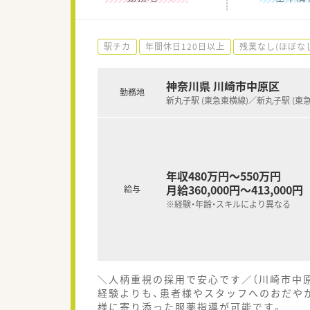
駅チカ
年間休日120日以上
残業なし(ほぼな
神奈川県 川崎市中原区
勤務地
新丸子駅 (東急東横線)／新丸子駅 (東
年収480万円～550万円
月給360,000円～413,000円
給与
※経験・年齢・スキルにより異なる
＼人柄重視の採用で安心です／（川崎市中
経験よりも、患者様やスタッフへのおだや
様に寄り添った服薬指導が可能です。