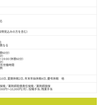
応
取得見込みの方を含む）
円
り異なる
休憩60分）
分）
0～19:00（休憩60分）
分）
変形労働時間
例
10日、夏期休暇2日、年末年始休暇4日、慶弔休暇 他
保険／薬剤師賠償責任保険／薬剤師国保
00円～10,000円/月）、役職手当、残業手当