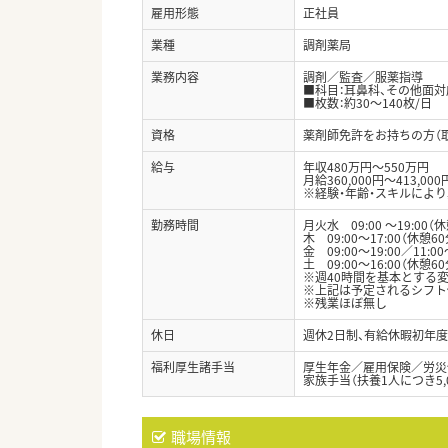
雇用形態
正社員
業種
調剤薬局
業務内容
調剤／監査／服薬指導
■科目：耳鼻科、その他面対
■枚数：約30～140枚/日
資格
薬剤師免許をお持ちの方（
給与
年収480万円～550万円
月給360,000円～413,000
※経験・年齢・スキルによ
勤務時間
月火水 09:00 〜19:00（
木 09:00～17:00（休憩60
金 09:00～19:00／11:0
土 09:00〜16:00（休憩60
※週40時間を基本とする
※上記は予定されるシフト
※残業ほぼ無し
休日
週休2日制、有給休暇初年度
福利厚生諸手当
厚生年金／雇用保険／労災
家族手当（扶養1人につき5,0
職場情報