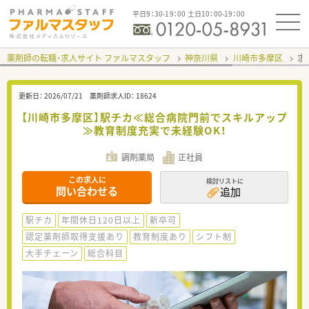
平日9：30-19：00 土日10：00-19：00
薬剤師の転職・求人サイト ファルマスタッフ
神奈川県
川崎市多摩区
求
更新日：
2026/07/21
薬剤師求人ID：
18624
【川崎市多摩区】駅チカ≪総合病院門前でスキルアップ
≫教育制度充実で未経験OK！
調剤薬局
正社員
この求人に
検討リストに
問い合わせる
追加
駅チカ
年間休日120日以上
新卒可
認定薬剤師取得支援あり
教育制度あり
シフト制
大手チェーン
総合科目