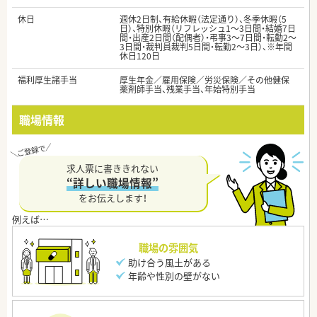
休日
週休2日制、有給休暇（法定通り）、冬季休暇（5
日）、特別休暇（リフレッシュ1～3日間・結婚7日
間・出産2日間（配偶者）・弔事3～7日間・転勤2～
3日間・裁判員裁判5日間・転勤2～3日）、※年間
休日120日
福利厚生諸手当
厚生年金／雇用保険／労災保険／その他健保
薬剤師手当、残業手当、年始特別手当
職場情報
求人票に書ききれない
“詳しい職場情報”
をお伝えします！
職場の雰囲気
助け合う風土がある
年齢や性別の壁がない