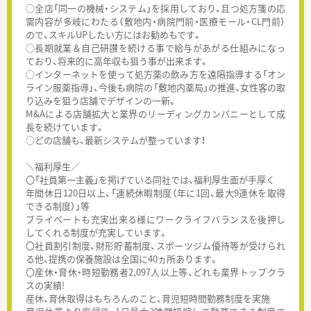
○全店「同一の機械・システム」を採用しており、且つ処方箋の応
需内容が多岐にわたる（敷地内・病院門前・医療モール・CL門前）
ので、スキルUPしたい方にはお勧めもです。
○長期就業＆自己研讃を続ける事で給与があがる仕組みになっ
ており、将来的に高年収も狙う事が出来ます。
○インターネットを使って処方薬の飲み方を遠隔指導する「オン
ライン服薬指導」、今後も病院の「敷地内薬局」の推進、女性客の取
り込みを狙う店舗でデザインの一新。
M&Aによる店舗拡大と業界のリーディングカンパニーとして成
長を続けています。
○どの店舗も、最新システムが整っています！
＼福利厚生／
〇「社員第一主義」を掲げている同社では、福利厚生面が手厚く
年間休日120日以上、「連続休暇制度（年に1回、最大9連休を取得
できる制度）」等
プライベートも充実出来る様にワークライフバランスを後押し
してくれる制度が充実しています。
〇社員割引制度、財形貯蓄制度、スポーツジム優待等が受けられ
る他、提携の保養施設は全国に40ヵ所あります。
〇産休・育休・時短勤務者2,097人以上等、どれも業界トップクラ
スの実績!
産休、育休取得はもちろんのこと、育児短時間勤務制度を実施