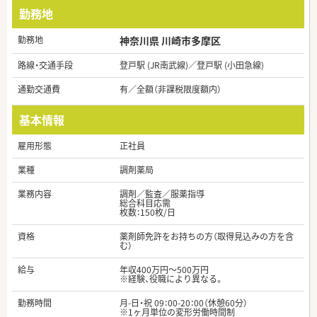
勤務地
勤務地
神奈川県 川崎市多摩区
路線・交通手段
登戸駅 (JR南武線)／登戸駅 (小田急線)
通勤交通費
有／全額（非課税限度額内）
基本情報
雇用形態
正社員
業種
調剤薬局
業務内容
調剤／監査／服薬指導
総合科目応需
枚数：150枚/日
資格
薬剤師免許をお持ちの方（取得見込みの方を含
む）
給与
年収400万円～500万円
※経験、役職により異なる。
勤務時間
月-日・祝 09：00-20：00（休憩60分）
※1ヶ月単位の変形労働時間制