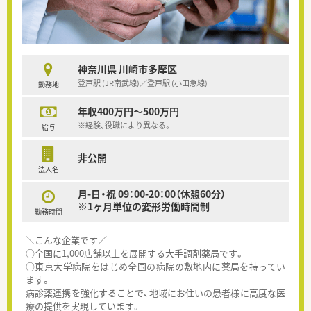
神奈川県 川崎市多摩区
登戸駅 (JR南武線)／登戸駅 (小田急線)
勤務地
年収400万円～500万円
※経験、役職により異なる。
給与
非公開
法人名
月-日・祝 09：00-20：00（休憩60分）
※1ヶ月単位の変形労働時間制
勤務時間
＼こんな企業です／
○全国に1,000店舗以上を展開する大手調剤薬局です。
○東京大学病院をはじめ全国の病院の敷地内に薬局を持ってい
ます。
病診薬連携を強化することで、地域にお住いの患者様に高度な医
療の提供を実現しています。