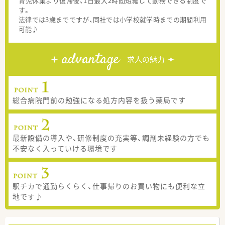
育児休業より復帰後、1日最大2時間短縮して勤務できる制度で
す。
法律では3歳までですが、同社では小学校就学時までの期間利用
可能♪
advantage
求人の魅力
総合病院門前の勉強になる処方内容を扱う薬局です
最新設備の導入や、研修制度の充実等、調剤未経験の方でも
不安なく入っていける環境です
駅チカで通勤らくらく、仕事帰りのお買い物にも便利な立
地です♪