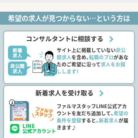
希望の求人が見つからない…という方は
コンサルタントに相談する
サイト上に掲載していない
非公
開求人
を含め、
転職のプロ
があな
たのご希望に沿って
求人をお探
しします！
新着求人を受け取る
ファルマスタッフLINE公式アカ
ウントを友だち追加して、
希望の
条件を登録
すると、
新着求人
が届
きます♪