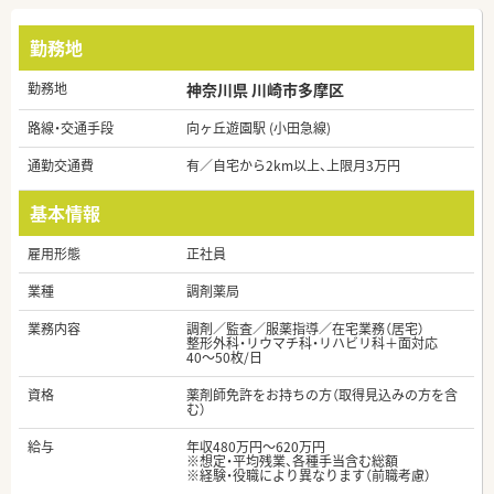
勤務地
勤務地
神奈川県 川崎市多摩区
路線・交通手段
向ヶ丘遊園駅 (小田急線)
通勤交通費
有／自宅から2km以上、上限月3万円
基本情報
雇用形態
正社員
業種
調剤薬局
業務内容
調剤／監査／服薬指導／在宅業務（居宅）
整形外科・リウマチ科・リハビリ科＋面対応
40～50枚/日
資格
薬剤師免許をお持ちの方（取得見込みの方を含
む）
給与
年収480万円～620万円
※想定・平均残業、各種手当含む総額
※経験・役職により異なります（前職考慮）