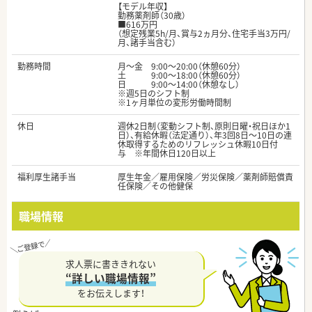
【モデル年収】
勤務薬剤師（30歳）
■616万円
（想定残業5h/月、賞与2ヵ月分、住宅手当3万円/
月、諸手当含む）
勤務時間
月～金 9:00～20:00（休憩60分）
土 9:00～18:00（休憩60分）
日 9:00～14:00（休憩なし）
※週5日のシフト制
※1ヶ月単位の変形労働時間制
休日
週休2日制（変動シフト制、原則日曜・祝日ほか1
日）、有給休暇（法定通り）、年3回8日～10日の連
休取得するためのリフレッシュ休暇10日付
与 ※年間休日120日以上
福利厚生諸手当
厚生年金／雇用保険／労災保険／薬剤師賠償責
任保険／その他健保
職場情報
求人票に書ききれない
“詳しい職場情報”
をお伝えします！