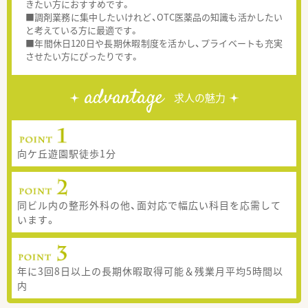
きたい方におすすめです。
■調剤業務に集中したいけれど、OTC医薬品の知識も活かしたい
と考えている方に最適です。
■年間休日120日や長期休暇制度を活かし、プライベートも充実
させたい方にぴったりです。
advantage
求人の魅力
向ケ丘遊園駅徒歩1分
同ビル内の整形外科の他、面対応で幅広い科目を応需して
います。
年に3回8日以上の長期休暇取得可能＆残業月平均5時間以
内