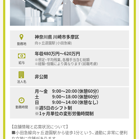
神奈川県 川崎市多摩区
向ヶ丘遊園駅 (小田急線)
勤務地
年収480万円～620万円
※想定・平均残業、各種手当含む総額
給与
※経験・役職により異なります（前職考慮）
非公開
法人名
月～金 9:00～20:00（休憩60分）
土 9:00～18:00（休憩60分）
日 9:00～14:00（休憩なし）
勤務時間
※週5日のシフト制
※1ヶ月単位の変形労働時間制
【店舗情報と応需状況について】
■小田急線向ヶ丘遊園駅から徒歩1分という、通勤に非常に便利
な立地に店舗があります。