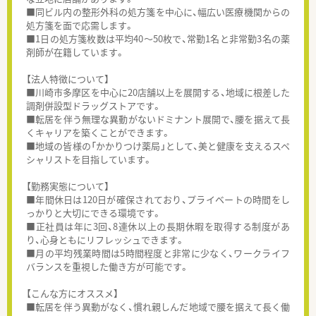
■同ビル内の整形外科の処方箋を中心に、幅広い医療機関からの
処方箋を面で応需します。
■1日の処方箋枚数は平均40～50枚で、常勤1名と非常勤3名の薬
剤師が在籍しています。
【法人特徴について】
■川崎市多摩区を中心に20店舗以上を展開する、地域に根差した
調剤併設型ドラッグストアです。
■転居を伴う無理な異動がないドミナント展開で、腰を据えて長
くキャリアを築くことができます。
■地域の皆様の「かかりつけ薬局」として、美と健康を支えるスペ
シャリストを目指しています。
【勤務実態について】
■年間休日は120日が確保されており、プライベートの時間をし
っかりと大切にできる環境です。
■正社員は年に3回、8連休以上の長期休暇を取得する制度があ
り、心身ともにリフレッシュできます。
■月の平均残業時間は5時間程度と非常に少なく、ワークライフ
バランスを重視した働き方が可能です。
【こんな方にオススメ】
■転居を伴う異動がなく、慣れ親しんだ地域で腰を据えて長く働