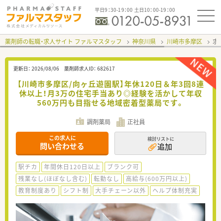
平日9：30-19：00 土日10：00-19：00
薬剤師の転職・求人サイト ファルマスタッフ
神奈川県
川崎市多摩区
求
更新日：
2026/08/06
薬剤師求人ID：
682617
【川崎市多摩区/向ヶ丘遊園駅】年休120日＆年3回8連
休以上！月3万の住宅手当あり◎経験を活かして年収
560万円も目指せる地域密着型薬局です。
調剤薬局
正社員
この求人に
検討リストに
問い合わせる
追加
駅チカ
年間休日120日以上
ブランク可
残業なし(ほぼなし含む)
転勤なし
高給与(600万円以上)
教育制度あり
シフト制
大手チェーン以外
ヘルプ体制充実