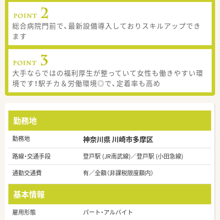
総合病院門前で、最新設備導入しておりスキルアップでき
ます
大手ならではの福利厚生が整っていて女性も働きやすい環
境です！駅チカ＆労働環境◎で、定着率も高め
勤務地
勤務地
神奈川県 川崎市多摩区
路線・交通手段
登戸駅 (JR南武線)／登戸駅 (小田急線)
通勤交通費
有／全額（非課税限度額内）
基本情報
雇用形態
パート・アルバイト