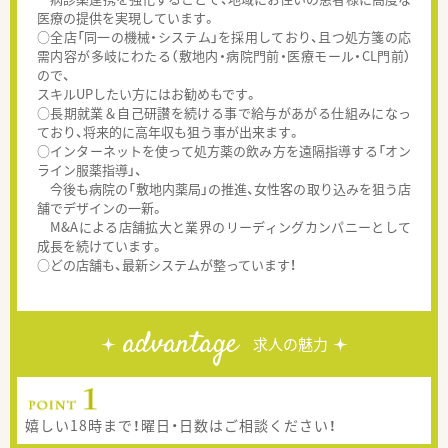
医療の提供を実現しています。
○全店「同一の機械・システム」を採用しており、且つ処方箋の応
需内容が多岐にわたる（敷地内・病院門前・医療モール・CL門前）
ので、
スキルUPしたい方にはお勧めもです。
○長期就業＆自己研讃を続ける事で給与があがる仕組みになっ
ており、将来的に高年収も狙う事が出来ます。
○インターネットを使って処方薬の飲み方を遠隔指導する「オン
ライン服薬指導」、
今後も病院の「敷地内薬局」の推進、女性客の取り込みを狙う店
舗でデザインの一新。
M&Aによる店舗拡大と業界のリーディングカンパニーとして
成長を続けています。
○どの店舗も、最新システムが整っています！
advantage
求人の魅力
嬉しい18時まで！曜日・日数はご相談ください！