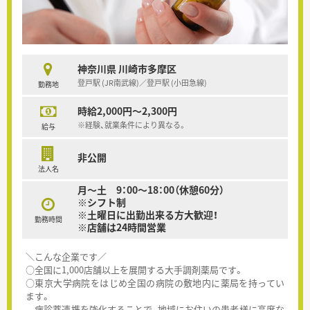
神奈川県 川崎市多摩区
登戸駅 (JR南武線)／登戸駅 (小田急線)
勤務地
時給2,000円～2,300円
※経験、就業条件により異なる。
給与
非公開
法人名
月～土 9：00～18：00（休憩60分）
※シフト制
※土曜日に出勤出来る方大歓迎！
勤務時間
※店舗は24時間営業
＼こんな企業です／
○全国に1,000店舗以上を展開する大手調剤薬局です。
○東京大学病院をはじめ全国の病院の敷地内に薬局を持ってい
ます。
病診薬連携を強化することで、地域にお住いの患者様に高度な