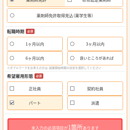
薬剤師免許取得見込（薬学生等）
転職時期
必須
1ヶ月以内
3ヶ月以内
6ヶ月以内
良いところがあれば
※ダブルワークをお考えの方は、就業開始時期の目安を選択してください
希望雇用形態
必須
正社員
契約社員
パート
派遣
1箇所
未入力の必須項目が
あります