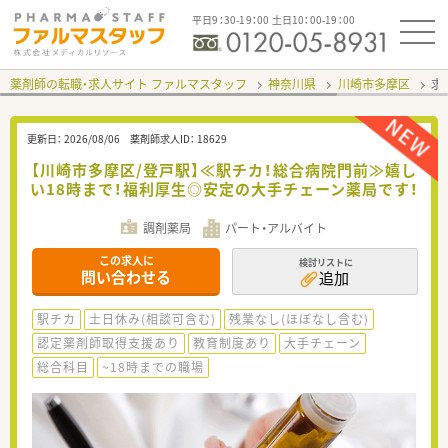
平日9：30-19：00 土日10：00-19：00
薬剤師の転職・求人サイト ファルマスタッフ
神奈川県
川崎市多摩区
求
更新日：
2026/08/06
薬剤師求人ID：
18629
【川崎市多摩区/登戸駅】≪駅チカ！総合病院門前≫嬉し
い18時まで！福利厚生◎安定の大手チェーン薬局です！
調剤薬局
パート・アルバイト
この求人に
検討リストに
問い合わせる
追加
駅チカ
土日休み(相談可含む)
残業なし(ほぼなし含む)
認定薬剤師取得支援あり
教育制度あり
大手チェーン
総合科目
~18時までの職場