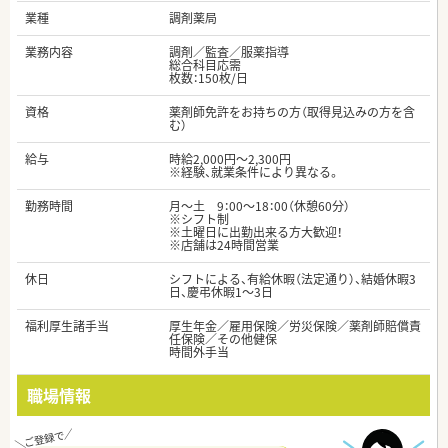
業種
調剤薬局
業務内容
調剤／監査／服薬指導
総合科目応需
枚数：150枚/日
資格
薬剤師免許をお持ちの方（取得見込みの方を含
む）
給与
時給2,000円～2,300円
※経験、就業条件により異なる。
勤務時間
月～土 9：00～18：00（休憩60分）
※シフト制
※土曜日に出勤出来る方大歓迎！
※店舗は24時間営業
休日
シフトによる、有給休暇（法定通り）、結婚休暇3
日、慶弔休暇1～3日
福利厚生諸手当
厚生年金／雇用保険／労災保険／薬剤師賠償責
任保険／その他健保
時間外手当
職場情報