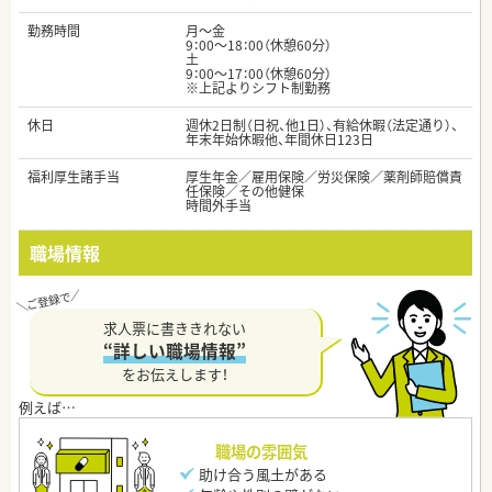
勤務時間
月～金
9：00～18：00（休憩60分）
土
9：00～17：00（休憩60分）
※上記よりシフト制勤務
休日
週休2日制（日祝、他1日）、有給休暇（法定通り）、
年末年始休暇他、年間休日123日
福利厚生諸手当
厚生年金／雇用保険／労災保険／薬剤師賠償責
任保険／その他健保
時間外手当
職場情報
求人票に書ききれない
“詳しい職場情報”
をお伝えします！
職場の雰囲気
助け合う風土がある