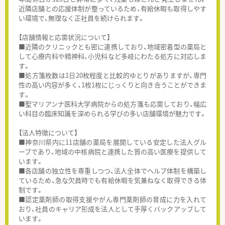
近隣店舗との応援体制が整っているため、有給休暇も取得しやす
い環境で、無理なく正社員を続けられます。
【店舗情報と応需状況について】
■近隣のクリニックとも密に連携しており、地域密着型の薬局と
して心療内科や精神科、小児科など多岐にわたる処方に対応しま
す。
■処方箋枚数は1日20枚程度と比較的ゆとりがありますが、専門
性の高い内容が多く、1枚1枚にじっくりと向き合うことができま
す。
■聖マリアンナ医科大学病院からの処方箋も応需しており、幅広
い科目の臨床知識を深められる学びの多い店舗環境が魅力です。
【法人特徴について】
■神奈川県内に11店舗の薬局を展開している安定した法人グル
ープであり、地域の中核病院と連携した質の高い医療を提供して
います。
■各店舗の独立性を尊重しつつ、法人全体でヘルプ体制を構築し
ているため、急な欠員時でも有給休暇を気兼ねなく取得できる体
制です。
■認定薬剤師の取得支援やがん専門薬剤師の育成に力を入れて
おり、社員のキャリア形成を法人として手厚くバックアップして
います。