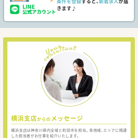
条件を登録
すると、
新着求人
が届
きます♪
横浜支店
メッセージ
からの
横浜支店は神奈川県内全域と町田市を担当。各地域、エリアに精通
した担当者がお仕事を紹介いたします。