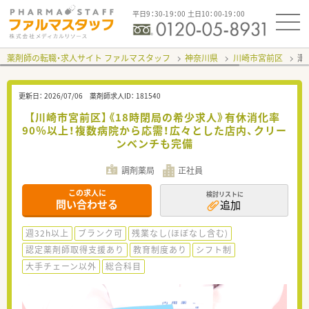
平日9：30-19：00 土日10：00-19：00
薬剤師の転職・求人サイト ファルマスタッフ
神奈川県
川崎市宮前区
潮
更新日：
2026/07/06
薬剤師求人ID：
181540
【川崎市宮前区】《18時閉局の希少求人》有休消化率
90％以上！複数病院から応需！広々とした店内、クリー
ンベンチも完備
調剤薬局
正社員
この求人に
検討リストに
問い合わせる
追加
週32h以上
ブランク可
残業なし(ほぼなし含む)
認定薬剤師取得支援あり
教育制度あり
シフト制
大手チェーン以外
総合科目