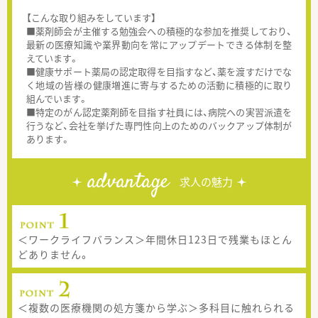
【こんな取り組みをしています】
■薬剤師会が主催する勉強会への積極的な参加を推奨しており、
最新の医療知識や業界動向を常にアップデートできる体制を整
えています。
■健康サポート薬局の認定取得を目指すなど、薬を渡すだけでな
く地域の皆様の健康増進に寄与するための活動に積極的に取り
組んでいます。
■特定のがん認定薬剤師を目指す社員には、病院への実習派遣を
行うなど、会社を挙げた専門性向上のためのバックアップ体制が
あります。
advantage
求人の魅力
＜ワークライフバランス＞年間休日123日で残業もほとん
どありません。
＜複数の医療機関の処方箋から学ぶ＞多科目に触れられる