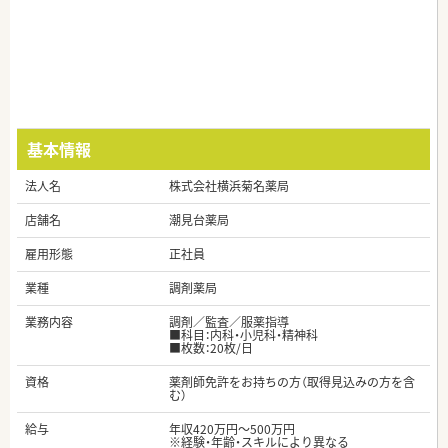
基本情報
法人名
株式会社横浜菊名薬局
店舗名
潮見台薬局
雇用形態
正社員
業種
調剤薬局
業務内容
調剤／監査／服薬指導
■科目：内科・小児科・精神科
■枚数：20枚/日
資格
薬剤師免許をお持ちの方（取得見込みの方を含
む）
給与
年収420万円～500万円
※経験・年齢・スキルにより異なる