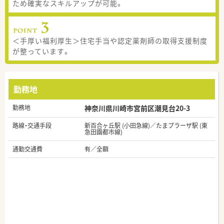
ため確実なスキルアップが可能。
＜手厚い福利厚生＞住宅手当や認定薬剤師の取得支援制度
が整っています。
勤務地
勤務地
神奈川県川崎市宮前区潮見台20-3
路線・交通手段
新百合ヶ丘駅 (小田急線)／たまプラーザ駅 (東
急田園都市線)
通勤交通費
有／全額