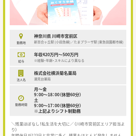
神奈川県 川崎市宮前区
新百合ヶ丘駅 (小田急線)／たまプラーザ駅 (東急田園都市線)
勤務地
年収420万円～500万円
※経験・年齢・スキルにより異なる
給与
株式会社横浜菊名薬局
潮見台薬局
法人名
月～金
9：00～18：00（休憩60分）
土
勤務時間
9：00～17：00（休憩60分）
※上記よりシフト制勤務
＼残業ほぼなし！私生活を大切に／（川崎市宮前区エリア担当よ
り）
年間休日が123日と非常に多く、残業もほとんど発生しません。