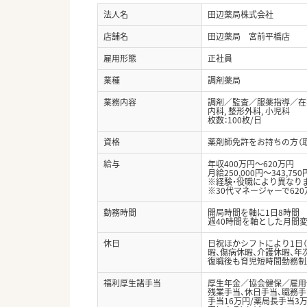
法人名
田辺薬局株式会社
店舗名
田辺薬局 宮前平橋店
雇用形態
正社員
業種
調剤薬局
業務内容
調剤／監査／服薬指導／在
内科, 整形外科, 小児科
枚数：100枚/日
資格
薬剤師免許をお持ちの方（
給与
年収400万円～620万円
月給250,000円～343,750
※経験・役職により異なり
※30代マネージャーで62
勤務時間
開局時間を軸に1日8時間
週40時間を軸とした月間
休日
日祝ほかシフトにより1日（
暇、傷病休暇、介護休暇、年
復職後も育児短時間勤務制
福利厚生諸手当
厚生年金／協会健保／雇用
残業手当、休日手当、職務手
手当16万円/薬局長手当3