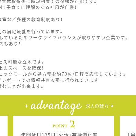
休育休取得後に時短制度での復帰が可能です。
す！子育てに理解のある社風が自慢！
教室など多種の教育制度あり！
宅の居宅療養を行っています。
しているためワークライフバランスが取りやすい企業です。
スもあり！
セス可能な立地です。
上のスペースを確保！
ニックモールから処方箋を約70枚/日程度応需しています。
グレポートでの情報共有も密に行われています
積むことが出来ます。
advantage
求人の魅力
年間休日125日！公休・有給消化率
「