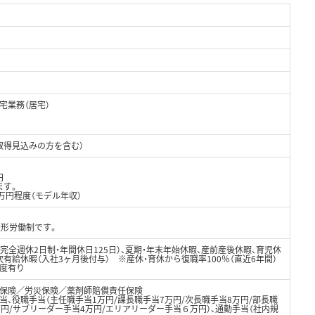
宅業務（居宅）
取得見込みの方を含む）
円
ます。
0万円程度（モデル年収）
変形労働制です。
完全週休2日制・年間休日125日）、夏期・年末年始休暇、産前産後休暇、育児休
次有給休暇（入社3ヶ月後付与） ※産休・育休から復職率100％（直近6年間）
度有り
保険／労災保険／薬剤師賠償責任保険
当、役職手当（主任職手当1万円/課長職手当7万円/次長職手当8万円/部長職
万円/サブリーダー手当4万円/エリアリーダー手当６万円）、通勤手当（社内規