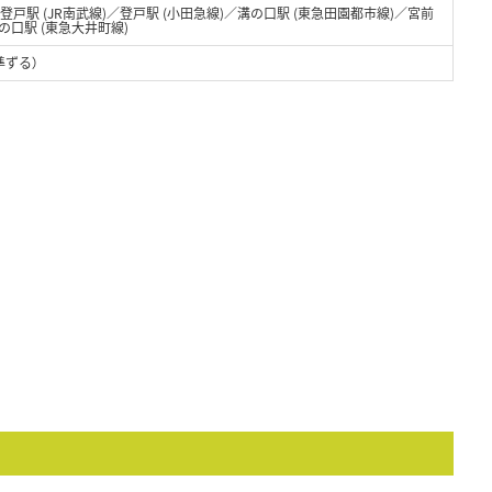
／登戸駅 (JR南武線)／登戸駅 (小田急線)／溝の口駅 (東急田園都市線)／宮前
の口駅 (東急大井町線)
準ずる）