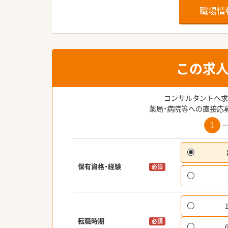
職場情
この求
コンサルタントへ求
薬局・病院等への直接応
1
保有資格・経験
必須
転職時期
必須