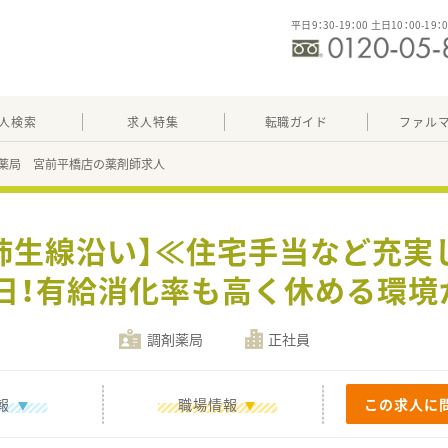
平日9：30-19：00 土日10：00-19：
人検索
求人特集
転職ガイド
ファル
薬局 宮前平橋店の薬剤師求人
川柿生線沿い】≪住宅手当など充実
5日！有給消化率も高く休める環境
調剤薬局
正社員
報
職場情報
この求人に