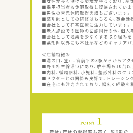
■女性が長く働ける環境が整っており、産
■採用担当者も休暇取得し復帰されていま
■男性の育児休暇取得実績もございます。
■薬剤師としての研修はもちろん、英会話
■会社として在宅医療に注力しています。
■老人施設での医師の回診同行の他、個人
■会社として残業を少なくする取り組みを
■薬剤師以外にも本社系などのキャリアパ
≪店舗特徴≫
■溝の口、登戸、宮前平の3駅からからアク
■野川柿生線沿いにあり、駐車場も10台以
■内科、循環器科、小児科、整形外科のクリ
■ドクターとの関係も良好で、トレーシン
■在宅にも注力されており、幅広く経験を
産休・育休の取得率も高く、約9割の