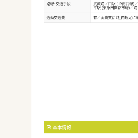
路線・交通手段
武蔵溝ノ口駅 (JR南武線)
平駅 (東急田園都市線)／溝
通勤交通費
有／実費支給（社内規定に
基本情報