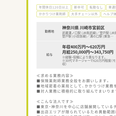
年間休日120日以上
新卒可
転勤なし
車通
かかりつけ薬剤師
大手チェーン以外
ヘルプ
神奈川県 川崎市宮前区
勤務地
武蔵溝ノ口駅 (JR南武線)／登戸駅 (JR
登戸駅 (小田急線)／溝の口駅 (東急
…
年収400万円～620万円
月給250,000円～343,750円
給与
※経験・役職により異なります。
※30代マネージャーで620万円程度（
収）
≪求める業務内容≫
■保険薬剤師業務全般をお願いします。
■地域密着の薬局として、かかりつけ業務
■対人業務に積極的に取り組んでまいりま
≪こんな法人です≫
■東京・神奈川を中心に店舗展開している
■出店エリアが限られているため異動範囲