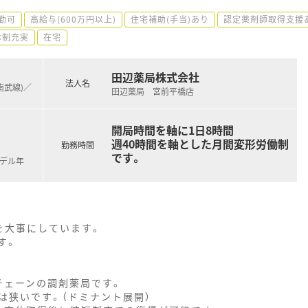
勤可
高給与(600万円以上)
住宅補助(手当)あり
認定薬剤師取得支援
体制充実
在宅
田辺薬局株式会社
法人名
南武線)／
田辺薬局 宮前平橋店
開局時間を軸に1日8時間
週40時間を軸とした月間変形労働制
勤務時間
です。
モデル年
を大事にしています。
す。
チェーンの調剤薬局です。
は狭いです。（ドミナント展開）