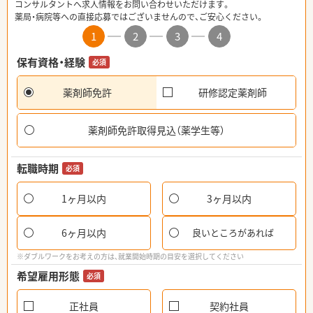
コンサルタントへ求人情報をお問い合わせいただけます。
薬局・病院等への直接応募ではございませんので、ご安心ください。
1
2
3
4
保有資格・経験
必須
薬剤師免許
研修認定薬剤師
薬剤師免許取得見込（薬学生等）
転職時期
必須
1ヶ月以内
3ヶ月以内
6ヶ月以内
良いところがあれば
※ダブルワークをお考えの方は、就業開始時期の目安を選択してください
希望雇用形態
必須
正社員
契約社員