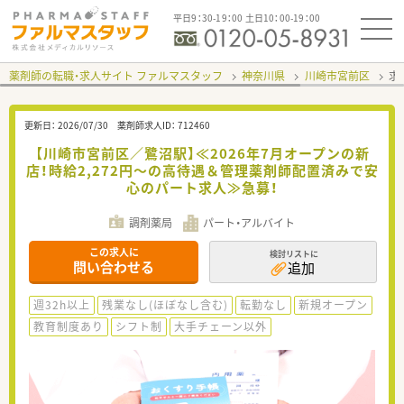
平日9：30-19：00 土日10：00-19：00
薬剤師の転職・求人サイト ファルマスタッフ
神奈川県
川崎市宮前区
求
更新日：
2026/07/30
薬剤師求人ID：
712460
【川崎市宮前区／鷺沼駅】≪2026年7月オープンの新
店！時給2,272円～の高待遇＆管理薬剤師配置済みで安
心のパート求人≫急募！
調剤薬局
パート・アルバイト
この求人に
検討リストに
問い合わせる
追加
週32h以上
残業なし(ほぼなし含む)
転勤なし
新規オープン
教育制度あり
シフト制
大手チェーン以外