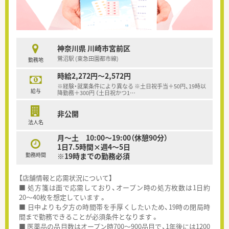
神奈川県 川崎市宮前区
鷺沼駅 (東急田園都市線)
勤務地
時給2,272円～2,572円
※経験・就業条件により異なる ※土日祝手当＋50円、19時以
給与
降勤務＋300円 （土日祝かつ1
…
非公開
法人名
月～土 10:00～19:00（休憩90分）
1日7.5時間×週4～5日
勤務時間
※19時までの勤務必須
【店舗情報と応需状況について】
■ 処方箋は面で応需しており、オープン時の処方枚数は1日約
20〜40枚を想定しています 。
■ 日中よりも夕方の時間帯を手厚くしたいため、19時の閉局時
間まで勤務できることが必須条件となります 。
■ 医薬品の品目数はオープン時700〜900品目で、1年後には1200