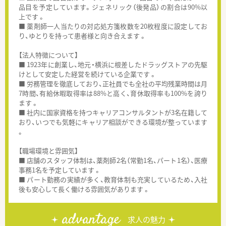
品目を予定しています。ジェネリック（後発品）の割合は90%以
上です 。
■ 薬剤師一人当たりの対応処方箋枚数を20枚程度に設定してお
り、ゆとりを持って患者様と向き合えます 。
【法人特徴について】
■ 1923年に創業し、地元・横浜に根差したドラッグストアの先駆
けとして安定した経営を続けている企業です 。
■ 労務管理を徹底しており、正社員でも全社の平均残業時間は月
7時間、有給休暇取得率は88%と高く、育休取得率も100%を誇り
ます 。
■ 社内に国家資格を持つキャリアコンサルタントが3名在籍して
おり、いつでも気軽にキャリア相談ができる環境が整っています
。
【職場環境と雰囲気】
■ 店舗のスタッフ体制は、薬剤師2名（常勤1名、パート1名）、医療
事務1名を予定しています 。
■ パート勤務の実績が多く、教育体制も充実しているため、入社
後も安心して長く働ける雰囲気があります 。
advantage
求人の魅力