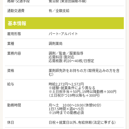
路線・交通手段
鷺沼駅 (東急田園都市線)
通勤交通費
有／全額支給
基本情報
雇用形態
パート・アルバイト
業種
調剤薬局
業務内容
調剤／監査／服薬指導
応需科目：面対応
応需枚数：約20～40枚/日想定
資格
薬剤師免許をお持ちの方（取得見込みの方を含
む）
給与
時給2,272円～2,572円
※経験・就業条件により異なる
※土日祝手当＋50円、19時以降勤務＋300円
（土日祝かつ19時以降も＋300円）
勤務時間
月～土 10:00～19:00（休憩90分）
1日7.5時間×週4～5日
※19時までの勤務必須
休日
日祝＋就業日以外、有給休暇（法定に準ずる）