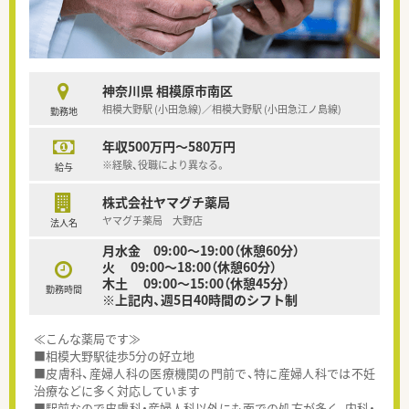
神奈川県 相模原市南区
相模大野駅 (小田急線)／相模大野駅 (小田急江ノ島線)
勤務地
年収500万円～580万円
※経験、役職により異なる。
給与
株式会社ヤマグチ薬局
ヤマグチ薬局 大野店
法人名
月水金 09:00～19:00（休憩60分）
火 09:00～18:00（休憩60分）
木土 09:00～15:00（休憩45分）
勤務時間
※上記内、週5日40時間のシフト制
≪こんな薬局です≫
■相模大野駅徒歩5分の好立地
■皮膚科、産婦人科の医療機関の門前で、特に産婦人科では不妊
治療などに多く対応しています
■駅前なので皮膚科・産婦人科以外にも面での処方が多く、内科・