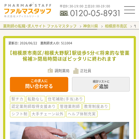
平日9：30-19：00 土日10：00-19：00
薬剤師の転職・求人サイト ファルマスタッフ
神奈川県
相模原市南区
ヤ
更新日：
2026/06/22
薬剤師求人ID：
511004
【相模原市南区/相模大野駅】駅徒歩5分≪将来的な管薬
候補≫閉局時間ほぼピッタリに終われます
調剤薬局
正社員
この求人に
検討リストに
問い合わせる
追加
駅チカ
転勤なし
住宅補助(手当)あり
認定薬剤師取得支援あり
管理薬剤師
教育制度あり
シフト制
大手チェーン以外
ヘルプ体制充実