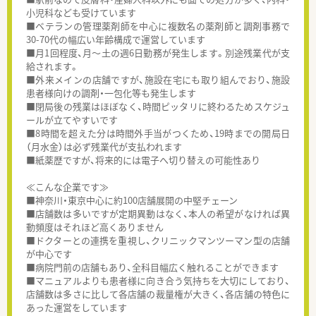
小児科なども受けています
■ベテランの管理薬剤師を中心に複数名の薬剤師と調剤事務で
30-70代の幅広い年齢構成で運営しています
■月1回程度、月～土の週6日勤務が発生します。別途残業代が支
給されます。
■外来メインの店舗ですが、施設在宅にも取り組んでおり、施設
患者様向けの調剤・一包化等も発生します
■閉局後の残業はほぼなく、時間ピッタリに終わるためスケジュ
ールが立てやすいです
■8時間を超えた分は時間外手当がつくため、19時までの開局日
（月水金）は必ず残業代が支払われます
■紙薬歴ですが、将来的には電子へ切り替えの可能性あり
≪こんな企業です≫
■神奈川・東京中心に約100店舗展開の中堅チェーン
■店舗数は多いですが定期異動はなく、本人の希望がなければ異
動頻度はそれほど高くありません
■ドクターとの連携を重視し、クリニックマンツーマン型の店舗
が中心です
■病院門前の店舗もあり、全科目幅広く触れることができます
■マニュアルよりも患者様に向き合う気持ちを大切にしており、
店舗数は多さに比して各店舗の裁量権が大きく、各店舗の特色に
あった運営をしています