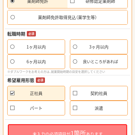
薬剤師免許
研修認定薬剤師
薬剤師免許取得見込（薬学生等）
転職時期
必須
1ヶ月以内
3ヶ月以内
6ヶ月以内
良いところがあれば
※ダブルワークをお考えの方は、就業開始時期の目安を選択してください
希望雇用形態
必須
正社員
契約社員
パート
派遣
1箇所
未入力の必須項目が
あります