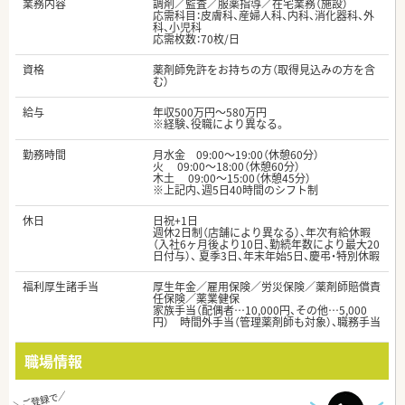
業務内容
調剤／監査／服薬指導／在宅業務（施設）
応需科目：皮膚科、産婦人科、内科、消化器科、外
科、小児科
応需枚数：70枚/日
資格
薬剤師免許をお持ちの方（取得見込みの方を含
む）
給与
年収500万円～580万円
※経験、役職により異なる。
勤務時間
月水金 09:00～19:00（休憩60分）
火 09:00～18:00（休憩60分）
木土 09:00～15:00（休憩45分）
※上記内、週5日40時間のシフト制
休日
日祝+1日
週休2日制（店舗により異なる）、年次有給休暇
（入社6ヶ月後より10日、勤続年数により最大20
日付与）、 夏季3日、年末年始5日、慶弔・特別休暇
福利厚生諸手当
厚生年金／雇用保険／労災保険／薬剤師賠償責
任保険／薬業健保
家族手当（配偶者…10,000円、その他…5,000
円） 時間外手当（管理薬剤師も対象）、職務手当
職場情報