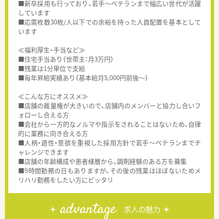
■新卒採用も行っており、若手～ベテランまで幅広い世代が活躍
しています
■応需枚数30枚/人以下での余裕を持った人員配置を基本として
います
≪福利厚生・手当など≫
■住宅手当あり（世帯主：月3万円）
■残業は1分単位で支給
■毎年昇給実績あり（基本給月5,000円前後～）
≪こんな方にオススメ≫
■店舗の裁量権が大きいので、店舗内のメンバーと協力し合いフ
ォローし合える方
■会社から一方的なノルマや指示をされることはないため、自律
的に業務に向き合える方
■人柄・適性・意欲を重視した採用方針で若手～ベテランまでチ
ャレンジできます
■店舗の年齢構成や患者様層から、調剤経験のある方を募集
■9時間勤務の日もありますが、その後の残業はほぼないためメ
リハリ勤務をしたい方にピッタリ
advantage
求人の魅力