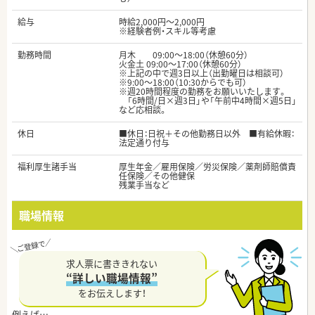
給与
時給2,000円～2,000円
※経験者例・スキル等考慮
勤務時間
月木 09:00～18:00（休憩60分）
火金土 09:00～17:00（休憩60分）
※上記の中で週3日以上（出勤曜日は相談可）
※9:00～18:00（10:30からでも可）
※週20時間程度の勤務をお願いいたします。
「6時間/日×週3日」や「午前中4時間×週5日」
など応相談。
休日
■休日：日祝＋その他勤務日以外 ■有給休暇：
法定通り付与
福利厚生諸手当
厚生年金／雇用保険／労災保険／薬剤師賠償責
任保険／その他健保
残業手当など
職場情報
求人票に書ききれない
“詳しい職場情報”
をお伝えします！