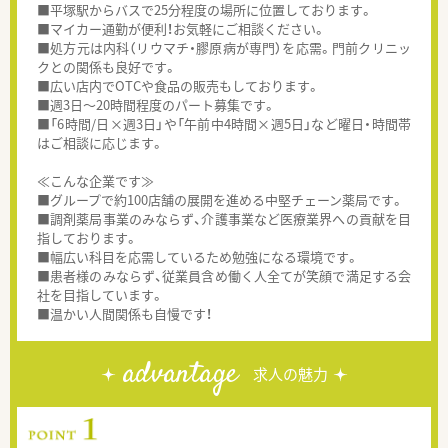
■平塚駅からバスで25分程度の場所に位置しております。
■マイカー通勤が便利！お気軽にご相談ください。
■処方元は内科（リウマチ・膠原病が専門）を応需。門前クリニッ
クとの関係も良好です。
■広い店内でOTCや食品の販売もしております。
■週3日～20時間程度のパート募集です。
■「6時間/日×週3日」や「午前中4時間×週5日」など曜日・時間帯
はご相談に応じます。
≪こんな企業です≫
■グループで約100店舗の展開を進める中堅チェーン薬局です。
■調剤薬局事業のみならず、介護事業など医療業界への貢献を目
指しております。
■幅広い科目を応需しているため勉強になる環境です。
■患者様のみならず、従業員含め働く人全てが笑顔で満足する会
社を目指しています。
■温かい人間関係も自慢です！
advantage
求人の魅力