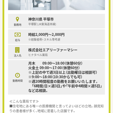
神奈川県 平塚市
平塚駅 (JR東海道本線)
勤務地
時給2,000円～2,000円
※経験者例・スキル等考慮
給与
株式会社エアリーファーマシー
ヒナタベル薬局
法人名
月木 09:00～18:00（休憩60分）
火金土 09:00～17:00（休憩60分）
※上記の中で週3日以上（出勤曜日は相談可）
※9:00～18:00（10:30からでも可）
勤務時間
※週20時間程度の勤務をお願いいたします。
「6時間/日×週3日」や「午前中4時間×週5日」
など応相談。
≪こんな薬局です≫
■住宅地にある唯一の医療機関と言ってよいほどの立地。顔見知
りの患者様が多く、地域に密着した店舗です。