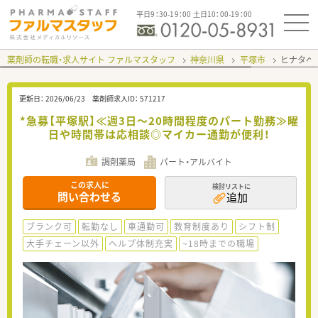
平日9：30-19：00 土日10：00-19：00
薬剤師の転職・求人サイト ファルマスタッフ
神奈川県
平塚市
ヒナタベ
更新日：
2026/06/23
薬剤師求人ID：
571217
*急募【平塚駅】≪週3日～20時間程度のパート勤務≫曜
日や時間帯は応相談◎マイカー通勤が便利！
調剤薬局
パート・アルバイト
この求人に
検討リストに
問い合わせる
追加
ブランク可
転勤なし
車通勤可
教育制度あり
シフト制
大手チェーン以外
ヘルプ体制充実
~18時までの職場