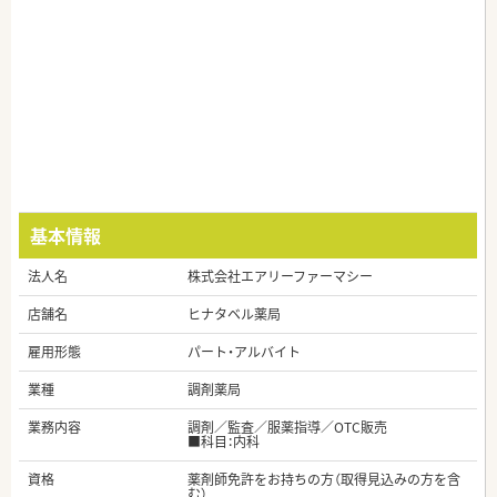
基本情報
法人名
株式会社エアリーファーマシー
店舗名
ヒナタベル薬局
雇用形態
パート・アルバイト
業種
調剤薬局
業務内容
調剤／監査／服薬指導／OTC販売
■科目：内科
資格
薬剤師免許をお持ちの方（取得見込みの方を含
む）