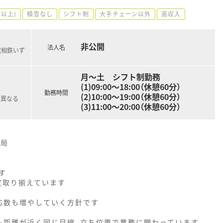
円以上)
積雪なし
シフト制
大手チェーン以外
高収入
非公開
法人名
(相鉄いず
月～土 シフト制勤務
(1)09:00～18:00（休憩60分）
勤務時間
(2)10:00～19:00（休憩60分）
て異なる
(3)11:00～20:00（休憩60分）
薬局
す
程度取り揃えています
応数も増やしていく方針です
も距離が近く同じ目線、立ち位置で業務に関わっています