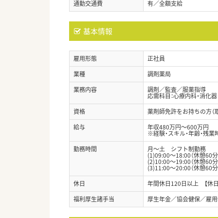
通勤交通費
有／全額支給
基本情報
雇用形態
正社員
業種
調剤薬局
業務内容
調剤／監査／服薬指導
応需科目：心療内科・消化器
資格
薬剤師免許をお持ちの方（
給与
年収480万円～600万円
※経験・スキル・年齢・残業
勤務時間
月～土 シフト制勤務
(1)09:00～18:00（休憩60分
(2)10:00～19:00（休憩60分
(3)11:00～20:00（休憩60分
休日
年間休日120日以上 【休
福利厚生諸手当
厚生年金／協会健保／雇用