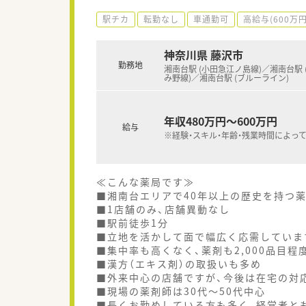
駅チカ
転勤なし
車通勤可
高給与(600万
神奈川県 藤沢市
勤務地
湘南台駅 (小田急江ノ島線)／湘南台駅 
み野線)／湘南台駅 (ブルーライン)
年収480万円～600万円
給与
※経験・スキル・年齢・残業時間によっ
≪こんな薬局です≫
■湘南台エリアで40年以上の歴史を持つ
■1店舗のみ、店舗異動なし
■駅前徒歩1分
■立地を活かして面で幅広く応需していま
■集中率も高くなく、薬剤も2,000品目
■漢方（エキス剤）の取扱いも多め
■外来中心の店舗ですが、今後は在宅の対
■現場の薬剤師は30代～50代中心
■長くお勤めしている方も多く、経営者と