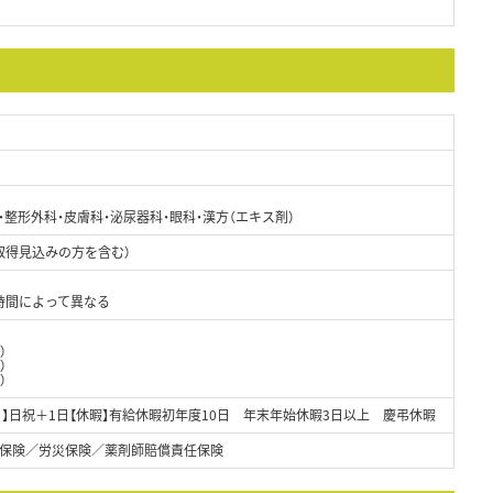
・整形外科・皮膚科・泌尿器科・眼科・漢方（エキス剤）
取得見込みの方を含む）
時間によって異なる
）
）
）
日】日祝＋1日【休暇】有給休暇初年度10日 年末年始休暇3日以上 慶弔休暇
保険／労災保険／薬剤師賠償責任保険