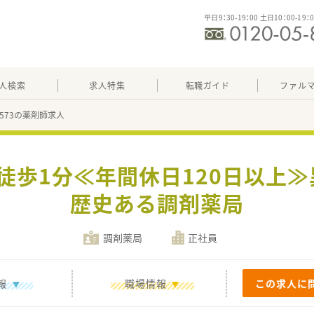
平日9：30-19：00 土日10：00-19：
人検索
求人特集
転職ガイド
ファル
71573の薬剤師求人
駅徒歩1分≪年間休日120日以上
歴史ある調剤薬局
調剤薬局
正社員
報
職場情報
この求人に