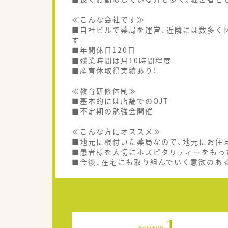
≪こんな会社です≫
■自社ビルで薬局を運営、近隣には数多く
す
■年間休日120日
■残業時間は月10時間程度
■産育休取得実績あり！
≪教育研修体制≫
■基本的には店舗でのOJT
■不定期の勉強会開催
≪こんな方にオススメ≫
■地元に根付いた薬局なので、地元にお住
■患者様を大切にホスピタリティーをもっ
■今後、在宅にも取り組んでいく意欲のあ