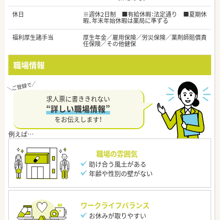
休日
※週休2日制 ■有給休暇：法定通り ■夏期休
暇、年末年始休暇は薬局に準ずる
福利厚生諸手当
厚生年金／雇用保険／労災保険／薬剤師賠償責
任保険／その他健保
職場情報
求人票に書ききれない
“詳しい職場情報”
をお伝えします！
職場の雰囲気
助け合う風土がある
年齢や性別の壁がない
ワークライフバランス
お休みが取りやすい