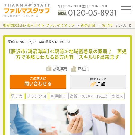
平日9：30-19：00 土日10：00-19：00
薬剤師の転職・求人サイト ファルマスタッフ
神奈川県
藤沢市
求人ID：
更新日：
2026/07/02
薬剤師求人ID：
193383
【藤沢市/鵠沼海岸】≪駅前≫地域密着系の薬局♪ 面処
方で多岐にわたる処方内容 スキルUP出来ます
調剤薬局
正社員
この求人に
検討リストに
問い合わせる
追加
駅チカ
ブランク可
車通勤可
高給与(600万円以上)
高収入