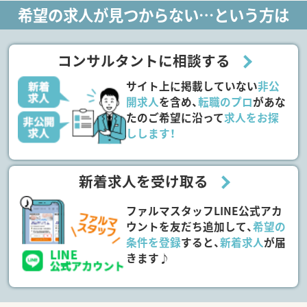
希望の求人が見つからない…という方は
コンサルタントに相談する
サイト上に掲載していない
非公
開求人
を含め、
転職のプロ
があな
たのご希望に沿って
求人をお探
しします！
新着求人を受け取る
ファルマスタッフLINE公式アカ
ウントを友だち追加して、
希望の
条件を登録
すると、
新着求人
が届
きます♪