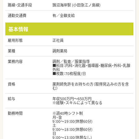
路線・交通手段
鵠沼海岸駅 (小田急江ノ島線)
通勤交通費
有／全額支給
基本情報
雇用形態
正社員
業種
調剤薬局
業務内容
調剤／監査／服薬指導
■科目：内科・消化器・循環器・糖尿病・外科・乳腺
外科
■枚数：70枚程度/日
資格
薬剤師免許をお持ちの方（取得見込みの方を含
む）
給与
年収500万円～650万円
※経験・スキルによって異なる
勤務時間
※週40時シフト制
月~金
9：00～19：00(休憩60分)
土
9：00～18：00(休憩60分)
日
9：00～13：00(休憩なし)