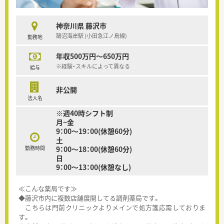
神奈川県 藤沢市
鵠沼海岸駅 (小田急江ノ島線)
勤務地
年収500万円～650万円
※経験・スキルによって異なる
給与
非公開
法人名
※週40時シフト制
月~金
9：00～19：00(休憩60分)
土
勤務時間
9：00～18：00(休憩60分)
日
9：00～13：00(休憩なし)
≪こんな薬局です≫
◆藤沢市内に複数店舗展開してる調剤薬局です。
こちらは門前クリニックよりメインで処方箋応需しておりま
す。