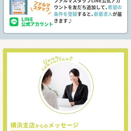
ファルマスタッフLINE公式アカ
ウントを友だち追加して、
希望の
条件を登録
すると、
新着求人
が届
きます♪
横浜支店
メッセージ
からの