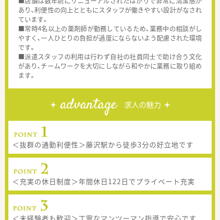
■店舗は数年前にリニューアルされたばかりで非常に清潔感が
あり、利便性の向上とともにスタッフが働きやすい設計がなされ
ています。
■常時4名以上の薬剤師が勤務しているため、業務中の相談がし
やすく、一人ひとりの負担が過度にならないよう配慮された環境
です。
■派遣スタッフの利用は行わず自社の社員同士で助け合う文化
があり、チームワークを大切にしながら和やかに業務に取り組め
ます。
advantage
求人の魅力
＜抜群の通勤利便性＞藤沢駅から徒歩3分の好立地です
＜充実の休日制度＞年間休日122日でプライベート充実
＜未経験者も歓迎＞丁寧なマンツーマン指導で安心です