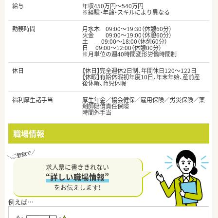
給与
年収450万円～540万円
※経験・年齢・スキルにより異なる
勤務時間
月水木 09:00～19:30（休憩60分）
火金 09:00～19:00（休憩60分）
土 09:00～18:00（休憩60分）
日 09:00～12:00（休憩00分）
※月単位の週40時間変形労働時間制
休日
【休日】完全週休2日制、年間休日120～122日
【休暇】有給休暇初年度10日、年末年始、産前産
後休暇、育児休暇
福利厚生諸手当
厚生年金／協会健保／雇用保険／労災保険／薬
剤師賠償責任保険
時間外手当
職場情報
求人票に書ききれない
“詳しい職場情報”
をお伝えします！