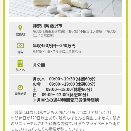
神奈川県 藤沢市
藤沢駅 (JR東海道本線)／藤沢駅 (小田急江ノ島線)／藤沢駅
勤務地
(江ノ島電鉄線)
年収450万円～540万円
※経験・年齢・スキルにより異なる
給与
非公開
法人名
月水木 09:00～19:30（休憩60分）
火金 09:00～19:00（休憩60分）
土 09:00～18:00（休憩60分）
勤務時間
日 09:00～12:00（休憩00分）
※月単位の週40時間変形労働時間制
＼残業ほぼなし！私生活も大切に／（藤沢市エリア担当より）
年間休日が120日以上あり、残業もほとんど発生しません。駅近
のリニューアルされた綺麗な店舗で、仕事もプライベートも両立
したい方にぴったりの環境が整っています。