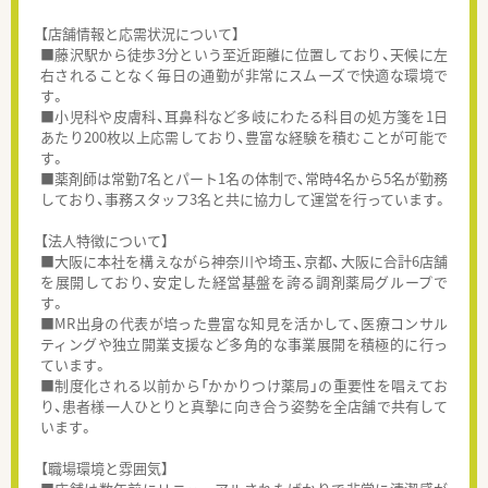
【店舗情報と応需状況について】
■藤沢駅から徒歩3分という至近距離に位置しており、天候に左
右されることなく毎日の通勤が非常にスムーズで快適な環境で
す。
■小児科や皮膚科、耳鼻科など多岐にわたる科目の処方箋を1日
あたり200枚以上応需しており、豊富な経験を積むことが可能で
す。
■薬剤師は常勤7名とパート1名の体制で、常時4名から5名が勤務
しており、事務スタッフ3名と共に協力して運営を行っています。
【法人特徴について】
■大阪に本社を構えながら神奈川や埼玉、京都、大阪に合計6店舗
を展開しており、安定した経営基盤を誇る調剤薬局グループで
す。
■MR出身の代表が培った豊富な知見を活かして、医療コンサル
ティングや独立開業支援など多角的な事業展開を積極的に行っ
ています。
■制度化される以前から「かかりつけ薬局」の重要性を唱えてお
り、患者様一人ひとりと真摯に向き合う姿勢を全店舗で共有して
います。
【職場環境と雰囲気】