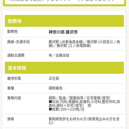
勤務地
勤務地
神奈川県 藤沢市
路線・交通手段
藤沢駅 (JR東海道本線)／藤沢駅 (小田急江ノ島
線)／藤沢駅 (江ノ島電鉄線)
通勤交通費
有／全額支給
基本情報
雇用形態
正社員
業種
調剤薬局
業務内容
調剤／監査／服薬指導／在宅業務（居宅）
■科目：内科,胃腸科,皮膚科,小児科,整形外科,耳
鼻科,歯科＋在宅（居宅） 他
■枚数：200～220枚/日
資格
薬剤師免許をお持ちの方（取得見込みの方を含
む）