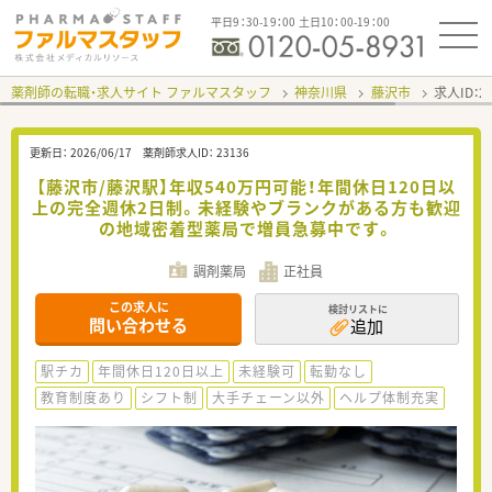
平日9：30-19：00 土日10：00-19：00
薬剤師の転職・求人サイト ファルマスタッフ
神奈川県
藤沢市
求人ID：
更新日：
2026/06/17
薬剤師求人ID：
23136
【藤沢市/藤沢駅】年収540万円可能！年間休日120日以
上の完全週休2日制。未経験やブランクがある方も歓迎
の地域密着型薬局で増員急募中です。
調剤薬局
正社員
この求人に
検討リストに
問い合わせる
追加
駅チカ
年間休日120日以上
未経験可
転勤なし
教育制度あり
シフト制
大手チェーン以外
ヘルプ体制充実