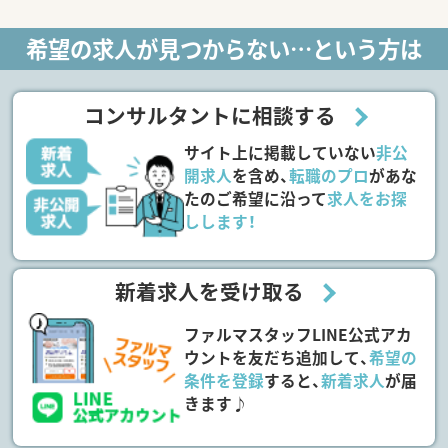
希望の求人が見つからない…という方は
コンサルタントに相談する
サイト上に掲載していない
非公
開求人
を含め、
転職のプロ
があな
たのご希望に沿って
求人をお探
しします！
新着求人を受け取る
ファルマスタッフLINE公式アカ
ウントを友だち追加して、
希望の
条件を登録
すると、
新着求人
が届
きます♪