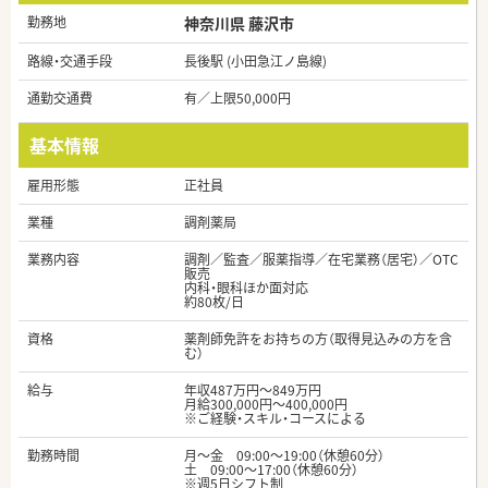
勤務地
神奈川県 藤沢市
路線・交通手段
長後駅 (小田急江ノ島線)
通勤交通費
有／上限50,000円
基本情報
雇用形態
正社員
業種
調剤薬局
業務内容
調剤／監査／服薬指導／在宅業務（居宅）／OTC
販売
内科・眼科ほか面対応
約80枚/日
資格
薬剤師免許をお持ちの方（取得見込みの方を含
む）
給与
年収487万円～849万円
月給300,000円～400,000円
※ご経験・スキル・コースによる
勤務時間
月～金 09:00～19:00（休憩60分）
土 09:00～17:00（休憩60分）
※週5日シフト制