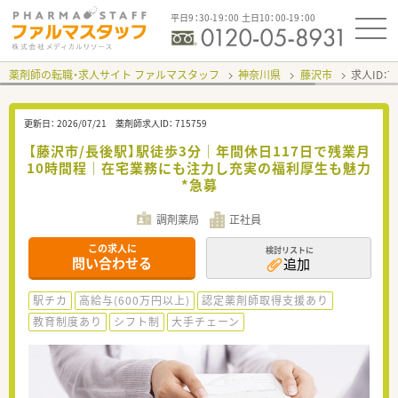
平日9：30-19：00 土日10：00-19：00
薬剤師の転職・求人サイト ファルマスタッフ
神奈川県
藤沢市
求人ID：
更新日：
2026/07/21
薬剤師求人ID：
715759
【藤沢市/長後駅】駅徒歩3分｜年間休日117日で残業月
10時間程｜在宅業務にも注力し充実の福利厚生も魅力
*急募
調剤薬局
正社員
この求人に
検討リストに
問い合わせる
追加
駅チカ
高給与(600万円以上)
認定薬剤師取得支援あり
教育制度あり
シフト制
大手チェーン