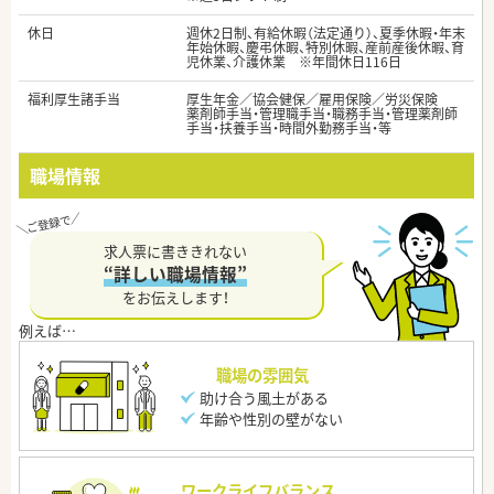
休日
週休2日制、有給休暇（法定通り）、夏季休暇・年末
年始休暇、慶弔休暇、特別休暇、産前産後休暇、育
児休業、介護休業 ※年間休日116日
福利厚生諸手当
厚生年金／協会健保／雇用保険／労災保険
薬剤師手当・管理職手当・職務手当・管理薬剤師
手当・扶養手当・時間外勤務手当・等
職場情報
求人票に書ききれない
“詳しい職場情報”
をお伝えします！
職場の雰囲気
助け合う風土がある
年齢や性別の壁がない
ワークライフバランス