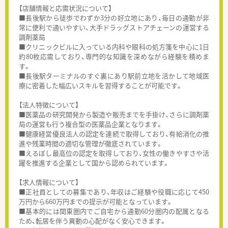
【店舗情報と応需状況について】
■長後駅から徒歩でわずか3分の好立地にあり、毎日の通勤が非
常に便利で通いやすい、大手ドラッグストアチェーンの運営する
調剤薬局
■クリニックビルに入っている内科や眼科の処方箋を中心に1日
約80枚応需しており、専門的な知識を深めながら経験を積めま
す。
■長後駅ターミナルのすぐ裏にあり駅前立地を活かして地域医
療に密着した幅広いスキルを習得することが可能です。
【法人特徴について】
■医薬品の研究開発から製造や販売までを手掛け、さらに調剤薬
局の運営も行う複合型の医薬品企業となります。
■健康経営優良法人の認定を連続で取得しており、有給消化の推
進や残業時間の適切な管理が徹底されています。
■えるぼし最高位の認定を取得しており、女性の働きやすさや活
躍を推進する企業として国から認められています。
【求人情報について】
■正社員としての募集であり、年収はご経験や役職に応じて450
万円から660万円までの提示が可能となっています。
■基本的には関東圏内でご自宅から通勤60分圏内の配属となる
ため、転居を伴う異動の心配がなく安心できます。