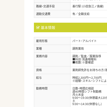
路線・交通手段
善行駅 (小田急江ノ島線)
通勤交通費
有／全額支給
基本情報
雇用形態
パート・アルバイト
業種
調剤薬局
業務内容
調剤／監査／服薬指導
■科目：耳鼻咽喉科
■枚数：※要確認
資格
薬剤師免許をお持ちの方（
給与
時給2,300円～2,700円
※経験・スキル・シフトに
勤務時間
日数・時間応相談
週40時間シフト制勤務
月火水金
9:00～19:30(休憩最大120
土
9:00～14:30(休憩なし)