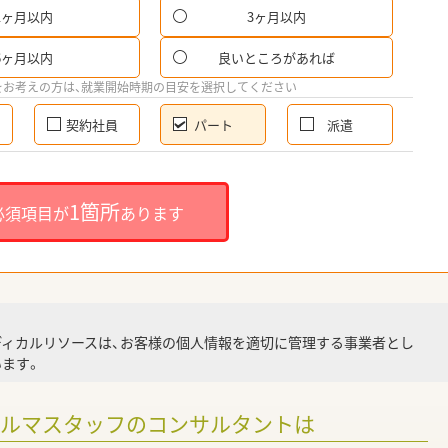
1ヶ月以内
3ヶ月以内
パ
6ヶ月以内
良いところがあれば
希
をお考えの方は、就業開始時期の目安を選択してください
契約社員
パート
派遣
就
1箇所
必須項目が
あります
就業
ディカルリソースは、お客様の個人情報を適切に管理する事業者とし
ます。
調
ァルマスタッフのコンサルタントは