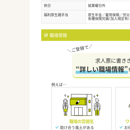
休日
就業曜日外
福利厚生諸手当
厚生年金／雇用保険／労災
各種保険完備（加入規定有
職場情報
求人票に書き
“詳しい職場情報”
職場の雰囲気
ワ
助け合う風土がある
お