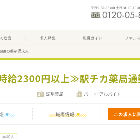
平日9：30-19：00 土日10：00-19：
人検索
求人特集
転職ガイド
ファル
84669の薬剤師求人
≪時給2300円以上≫駅チカ薬局
調剤薬局
パート・アルバイト
報
職場情報
この求人に
高収入