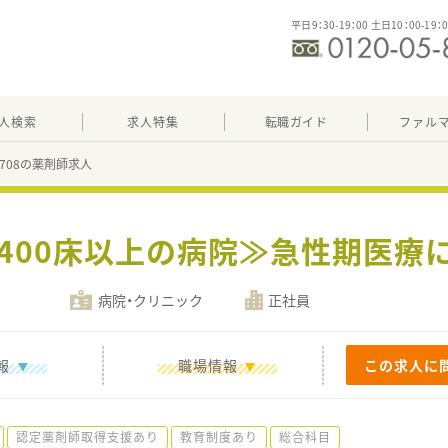
平日9：30-19：00 土日10：00-19：
人検索
求人特集
転職ガイド
ファル
12708の薬剤師求人
≪400床以上の病院≫急性期医療
病院・クリニック
正社員
報
職場情報
この求人に
認定薬剤師取得支援あり
教育制度あり
総合科目