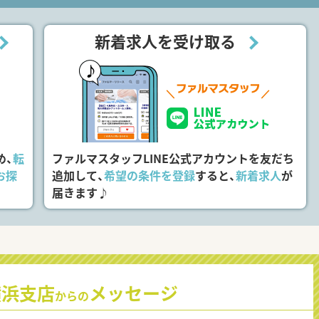
新着求人を受け取る
め、
転
ファルマスタッフLINE公式アカウントを友だち
お探
追加して、
希望の条件を登録
すると、
新着求人
が
届きます♪
横浜支店
メッセージ
からの