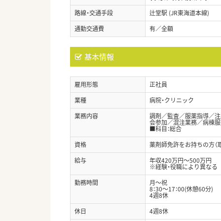
路線・交通手段
辻堂駅 (JR東海道本線)
通勤交通費
有／全額
基本情報
雇用形態
正社員
業種
病院・クリニック
業務内容
調剤／監査／服薬指導／注
会参加／混注業務／病棟服
■科目：総合
資格
薬剤師免許をお持ちの方（
給与
年収420万円～500万円
※経験・役職により異なる
勤務時間
月～祝
8：30～17：00(休憩60分)
4週8休
休日
4週8休