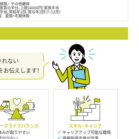
保険／その他健保
家賃の半分、上限24000円）家族手当
当、昇給年1回、賞与年2回（7・12月）
暇 夏期・冬期休暇
きれない
をお伝えします！
ークライフバランス
スキル・キャリア
休みが取りやすい
キャリアアップ可能な職場
業が少ない
資格取得支援が充実