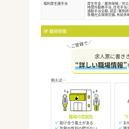
福利厚生諸手当
厚生年金／雇用保険／労災
時間外勤務手当、住宅手当（
通勤手当全額、認定・薬剤師手
各種社会保険完備、有給休
職場情報
求人票に書き
“詳しい職場情報”
職場の雰囲気
ワ
助け合う風土がある
お
年齢や性別の壁がない
残