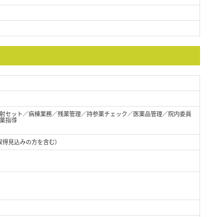
射セット／病棟業務／残薬管理／持参薬チェック／医薬品管理／院内委員
薬指導
取得見込みの方を含む）