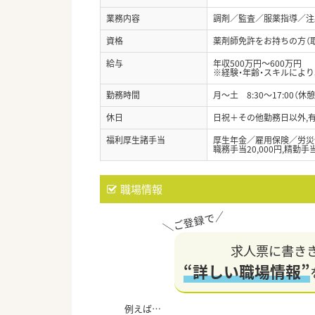
業務内容
調剤／監査／服薬指導／注
資格
薬剤師免許をお持ちの方（
給与
年収500万円～600万円
※経験・年齢・スキルによ
勤務時間
月～土 8:30～17:00（休憩
休日
日祝＋その他勤務日以外,有
福利厚生諸手当
厚生年金／雇用保険／労災
職務手当20,000円,精勤手当
職場情報
求人票に書き
“詳しい職場情報”