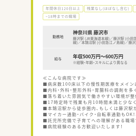
年間休日120日以上
残業なし(ほぼなし含む)
~18時までの職場
神奈川県 藤沢市
勤務地
藤沢駅 (JR東海道本線)／藤沢駅 (小
線)／本鵠沼駅 (小田急江ノ島線)／藤
年収500万円～600万円
給与
※経験・年齢・スキルにより異なる
≪こんな病院です≫
■病床数100床以下の慢性期医療をメイン
■内科・外科・整形外科・胃腸科の調剤を多
■落ち着いた雰囲気で働きやすい環境が整
■17時定時で残業も月10時間未満と少な
■本鵠沼駅から徒歩圏内、もしくは藤沢駅
■マイカー通勤・バイク・自転車通勤もOK
■託児所完備で子育てへの理解がある職場
■病院経験のある方歓迎いたします！