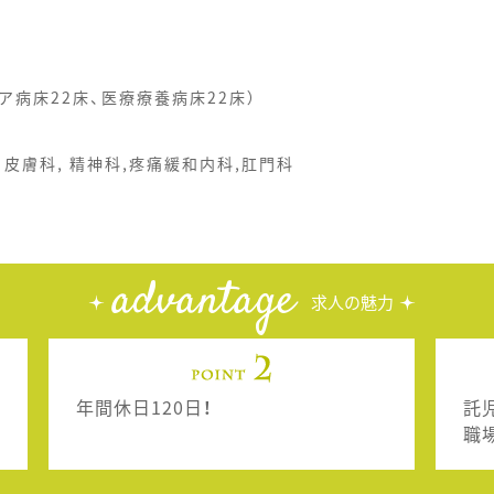
ア病床22床、医療療養病床22床）
, 皮膚科, 精神科,疼痛緩和内科,肛門科
advantage
求人の魅力
年間休日120日！
託
職