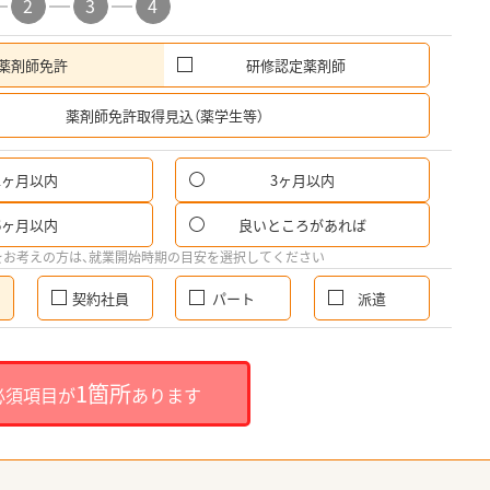
2
3
4
薬剤師免許
研修認定薬剤師
希
薬剤師免許取得見込（薬学生等）
1ヶ月以内
3ヶ月以内
6ヶ月以内
良いところがあれば
をお考えの方は、就業開始時期の目安を選択してください
契約社員
パート
派遣
1箇所
必須項目が
あります