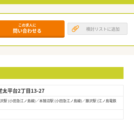
この求人に
検討リストに追加
問い合わせる
太平台2丁目13-27
藤沢駅 (小田急江ノ島線)／本鵠沼駅 (小田急江ノ島線)／藤沢駅 (江ノ島電鉄