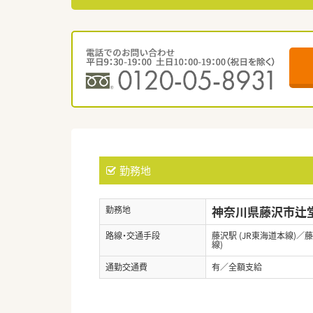
勤務地
神奈川県藤沢市辻堂
勤務地
路線・交通手段
藤沢駅 (JR東海道本線)／
線)
通勤交通費
有／全額支給