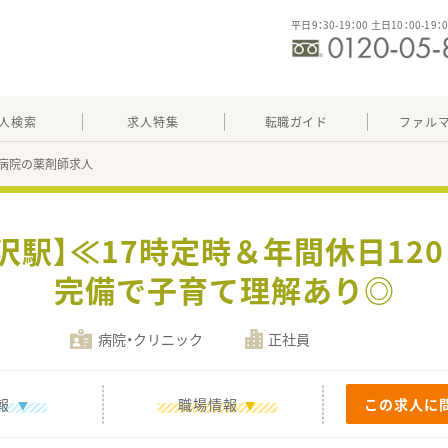
平日9：30-19：00 土日10：00-19：
人検索
求人特集
転職ガイド
ファル
病院の薬剤師求人
沢駅】≪17時定時＆年間休日12
完備で子育て理解あり◎
病院・クリニック
正社員
報
職場情報
この求人に