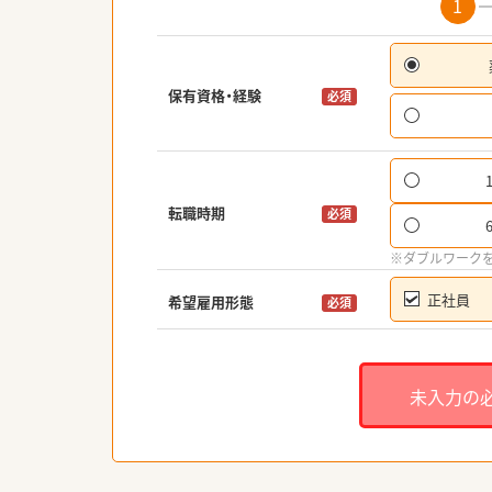
1
保有資格・経験
必須
転職時期
必須
※ダブルワーク
正社員
希望雇用形態
必須
未入力の