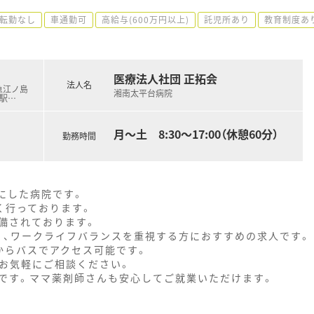
転勤なし
車通勤可
高給与(600万円以上)
託児所あり
教育制度あ
医療法人社団 正拓会
法人名
田急江ノ島
湘南太平台病院
沢駅
…
月～土 8:30～17:00（休憩60分）
勤務時間
にした病院です。
く行っております。
備されております。
く、ワークライフバランスを重視する方におすすめの求人です。
からバスでアクセス可能です。
！お気軽にご相談ください。
です。ママ薬剤師さんも安心してご就業いただけます。