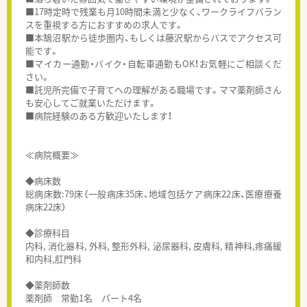
■17時定時で残業も月10時間未満と少なく、ワークライフバラン
スを重視する方におすすめの求人です。
■本鵠沼駅から徒歩圏内、もしくは藤沢駅からバスでアクセス可
能です。
■マイカー通勤・バイク・自転車通勤もOK！お気軽にご相談くだ
さい。
■託児所完備で子育てへの理解がある職場です。ママ薬剤師さん
も安心してご就業いただけます。
■病院経験のある方歓迎いたします！
≪病院概要≫
◆病床数
総病床数:79床（一般病床35床、地域包括ケア病床22床、医療療養
病床22床）
◆診療科目
内科, 消化器科, 外科, 整形外科, 泌尿器科, 皮膚科, 精神科,疼痛緩
和内科,肛門科
◆薬剤師数
薬剤師 常勤1名 パート4名