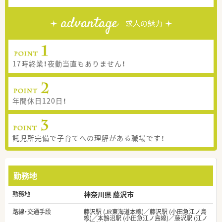
advantage
求人の魅力
17時終業！夜勤当直もありません！
年間休日120日！
託児所完備で子育てへの理解がある職場です！
勤務地
勤務地
神奈川県 藤沢市
路線・交通手段
藤沢駅 (JR東海道本線)／藤沢駅 (小田急江ノ島
線)／本鵠沼駅 (小田急江ノ島線)／藤沢駅 (江ノ