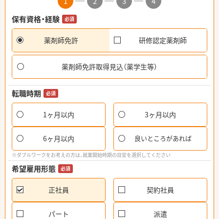
1
2
3
4
保有資格・経験
必須
薬剤師免許
研修認定薬剤師
薬剤師免許取得見込（薬学生等）
転職時期
必須
1ヶ月以内
3ヶ月以内
6ヶ月以内
良いところがあれば
※ダブルワークをお考えの方は、就業開始時期の目安を選択してください
希望雇用形態
必須
正社員
契約社員
パート
派遣