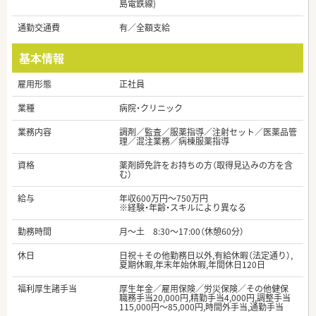
島電鉄線)
通勤交通費
有／全額支給
基本情報
雇用形態
正社員
業種
病院・クリニック
業務内容
調剤／監査／服薬指導／注射セット／医薬品管
理／混注業務／病棟服薬指導
資格
薬剤師免許をお持ちの方（取得見込みの方を含
む）
給与
年収600万円～750万円
※経験・年齢・スキルにより異なる
勤務時間
月～土 8:30～17:00（休憩60分）
休日
日祝＋その他勤務日以外,有給休暇（法定通り）,
夏期休暇,年末年始休暇,年間休日120日
福利厚生諸手当
厚生年金／雇用保険／労災保険／その他健保
職務手当20,000円,精勤手当4,000円,調整手当
115,000円～85,000円,時間外手当,通勤手当