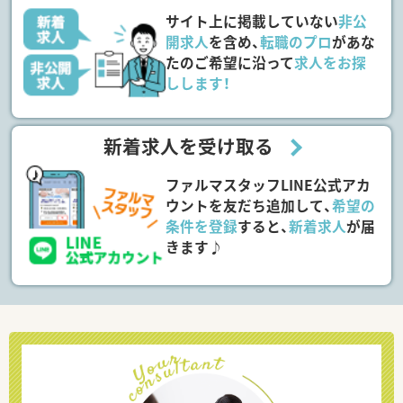
サイト上に掲載していない
非公
開求人
を含め、
転職のプロ
があな
たのご希望に沿って
求人をお探
しします！
新着求人を受け取る
ファルマスタッフLINE公式アカ
ウントを友だち追加して、
希望の
条件を登録
すると、
新着求人
が届
きます♪