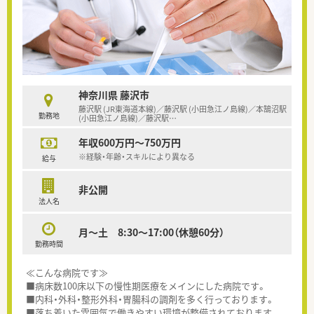
神奈川県 藤沢市
藤沢駅 (JR東海道本線)／藤沢駅 (小田急江ノ島線)／本鵠沼駅
勤務地
(小田急江ノ島線)／藤沢駅
…
年収600万円～750万円
※経験・年齢・スキルにより異なる
給与
非公開
法人名
月～土 8:30～17:00（休憩60分）
勤務時間
≪こんな病院です≫
■病床数100床以下の慢性期医療をメインにした病院です。
■内科・外科・整形外科・胃腸科の調剤を多く行っております。
■落ち着いた雰囲気で働きやすい環境が整備されております。