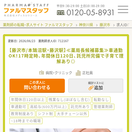
平日9：30-19：00 土日10：00-19：00
薬剤師の転職・求人サイト ファルマスタッフ
神奈川県
藤沢市
求人ID：
更新日：
2026/06/23
薬剤師求人ID：
712167
【藤沢市/本鵠沼駅・藤沢駅】≪薬局長候補募集≫車通勤
OK！17時定時、年間休日120日、託児所完備で子育て理
解あり◎
病院・クリニック
正社員
この求人に
検討リストに
問い合わせる
追加
年間休日120日以上
残業なし(ほぼなし含む)
転勤なし
車通勤可
高給与(600万円以上)
託児所あり
管理薬剤師
教育制度あり
シフト制
大手チェーン以外
~18時までの職場