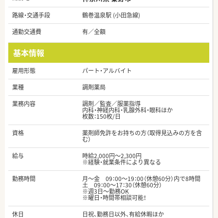
路線・交通手段
鶴巻温泉駅 (小田急線)
通勤交通費
有／全額
基本情報
雇用形態
パート・アルバイト
業種
調剤薬局
業務内容
調剤／監査／服薬指導
内科・神経内科・乳腺外科・眼科ほか
枚数：150枚/日
資格
薬剤師免許をお持ちの方（取得見込みの方を含
む）
給与
時給2,000円～2,300円
※経験・就業条件により異なる
勤務時間
月～金 09：00～19：00（休憩60分）内で8時間
土 09：00～17：30（休憩60分）
※週3日～勤務OK
※曜日・時間帯相談可能！
休日
日祝、勤務日以外、有給休暇ほか