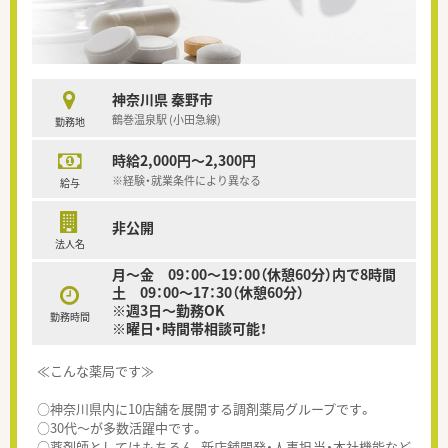
神奈川県 秦野市
鶴巻温泉駅 (小田急線)
勤務地
時給2,000円～2,300円
※経験・就業条件により異なる
給与
非公開
法人名
月～金 09：00～19：00（休憩60分）内で8時間
土 09：00～17：30（休憩60分）
※週3日～勤務OK
勤務時間
※曜日・時間帯相談可能！
≪こんな薬局です≫
○神奈川県内に10店舗を展開する調剤薬局グループです。
○30代～が多数活躍中です。
○薬剤師としてはもちろん、新店舗開発・人事担当・本社機能など