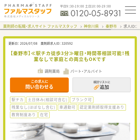
平日9：30-19：00 土日10：00-19：00
薬剤師の転職・求人サイト ファルマスタッフ
神奈川県
秦野市
求人ID：
更新日：
2026/07/08
薬剤師求人ID：
320592
【秦野市】≪駅チカ徒歩3分≫曜日・時間帯相談可能！残
業なしで家庭との両立もOKです
調剤薬局
パート・アルバイト
この求人に
検討リストに
問い合わせる
追加
駅チカ
土日休み(相談可含む)
ブランク可
残業なし(ほぼなし含む)
車通勤可
認定薬剤師取得支援あり
教育制度あり
在宅