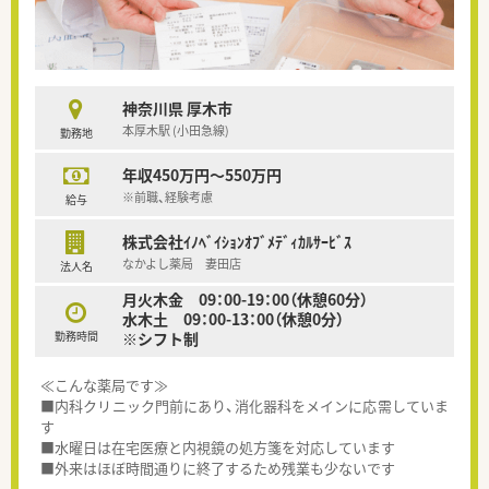
神奈川県 厚木市
本厚木駅 (小田急線)
勤務地
年収450万円～550万円
※前職、経験考慮
給与
株式会社ｲﾉﾍﾞｲｼｮﾝｵﾌﾞﾒﾃﾞｨｶﾙｻｰﾋﾞｽ
なかよし薬局 妻田店
法人名
月火木金 09：00-19：00（休憩60分）
水木土 09：00-13：00（休憩0分）
勤務時間
※シフト制
≪こんな薬局です≫
■内科クリニック門前にあり、消化器科をメインに応需していま
す
■水曜日は在宅医療と内視鏡の処方箋を対応しています
■外来はほぼ時間通りに終了するため残業も少ないです