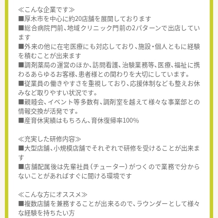
≪こんな企業です≫
■厚木市を中心に約20店舗を展開しております
■総合病院門前、地域クリニック門前の2パターンで出店してい
ます
■外来の他に在宅医療にも対応しており、施設・個人ともに経験
を積むことが出来ます
■調剤薬局の運営のほか、訪問看護、治験業務等、医療、福祉に携
わるあらゆるお客様、患者様との関わりを大切にしています。
■従業員の働きやすさを重視しており、応援体制なども整えお休
みなど取りやすい状況です。
■親睦会、イベント等多数有、調剤室を越えて様々な事業部との
情報交換が活発です。
■産育休実績はもちろん、育休復帰率100％
≪充実した研修内容≫
■大型店舗、小規模店舗でそれぞれで研修を受けることが出来ま
す
■店舗配属後は先輩社員（チューター）がつくので業務で分から
ないことがあればすぐに聞ける環境です
≪こんな方にオススメ≫
■複数店舗を兼務することが出来るので、ラウンダーとして様々
な経験を持ちたい方