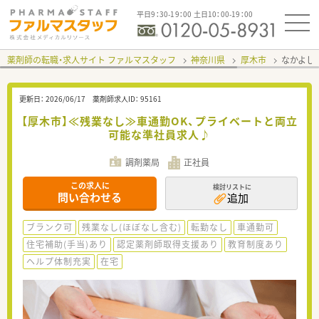
平日9：30-19：00 土日10：00-19：00
薬剤師の転職・求人サイト ファルマスタッフ
神奈川県
厚木市
なかよし
更新日：
2026/06/17
薬剤師求人ID：
95161
【厚木市】≪残業なし≫車通勤OK、プライベートと両立
可能な準社員求人♪
調剤薬局
正社員
この求人に
検討リストに
問い合わせる
追加
ブランク可
残業なし(ほぼなし含む)
転勤なし
車通勤可
住宅補助(手当)あり
認定薬剤師取得支援あり
教育制度あり
ヘルプ体制充実
在宅