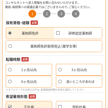
コンサルタントへ求人情報をお問い合わせいただけます。
薬局・病院等への直接応募ではございませんので、ご安心ください。
1
2
3
4
保有資格・経験
必須
薬剤師免許
研修認定薬剤師
薬剤師免許取得見込（薬学生等）
転職時期
必須
1ヶ月以内
3ヶ月以内
6ヶ月以内
良いところがあれば
※ダブルワークをお考えの方は、就業開始時期の目安を選択してください
希望雇用形態
必須
正社員
契約社員