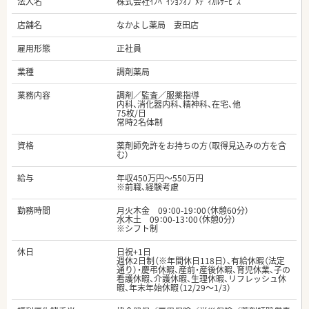
法人名
株式会社ｲﾉﾍﾞｲｼｮﾝｵﾌﾞﾒﾃﾞｨｶﾙｻｰﾋﾞｽ
店舗名
なかよし薬局 妻田店
雇用形態
正社員
業種
調剤薬局
業務内容
調剤／監査／服薬指導
内科、消化器内科、精神科、在宅、他
75枚/日
常時2名体制
資格
薬剤師免許をお持ちの方（取得見込みの方を含
む）
給与
年収450万円～550万円
※前職、経験考慮
勤務時間
月火木金 09：00-19：00（休憩60分）
水木土 09：00-13：00（休憩0分）
※シフト制
休日
日祝+1日
週休2日制（※年間休日118日）、有給休暇（法定
通り）・慶弔休暇、産前・産後休暇、育児休業、子の
看護休暇、介護休暇、生理休暇、リフレッシュ休
暇、年末年始休暇（12/29～1/3）