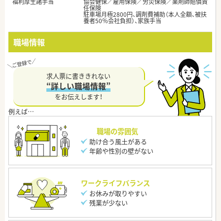
福利厚生諸手当
協会健保／雇用保険／労災保険／薬剤師賠償責
任保険
駐車場月極2800円、調剤費補助（本人全額、被扶
養者50％会社負担）、家族手当
職場情報
求人票に書ききれない
“詳しい職場情報”
をお伝えします！
職場の雰囲気
助け合う風土がある
年齢や性別の壁がない
ワークライフバランス
お休みが取りやすい
残業が少ない