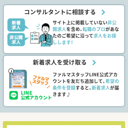
コンサルタントに相談する
サイト上に掲載していない
非公
開求人
を含め、
転職のプロ
があな
たのご希望に沿って
求人をお探
しします！
新着求人を受け取る
ファルマスタッフLINE公式アカ
ウントを友だち追加して、
希望の
条件を登録
すると、
新着求人
が届
きます♪