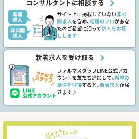
コンサルタントに相談する
サイト上に掲載していない
非公
開求人
を含め、
転職のプロ
があな
たのご希望に沿って
求人をお探
しします！
新着求人を受け取る
ファルマスタッフLINE公式アカ
ウントを友だち追加して、
希望の
条件を登録
すると、
新着求人
が届
きます♪