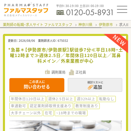
平日9：30-19：00 土日10：00-19：00
薬剤師の転職・求人サイト ファルマスタッフ
神奈川県
伊勢原市
求人ID
更新日：
2026/08/06
薬剤師求人ID：
675032
*急募＊【伊勢原市/伊勢原駅】駅徒歩7分≪平日18時・土
曜12時まで≫週休2.5日／年間休日120日以上／耳鼻
科メイン／外来業務が中心
調剤薬局
正社員
この求人に
検討リストに
問い合わせる
追加
年間休日120日以上
週休2.5日以上
週32h以上
転勤なし
車通勤可
認定薬剤師取得支援あり
教育制度あり
大手チェーン以外
在宅
~18時までの職場