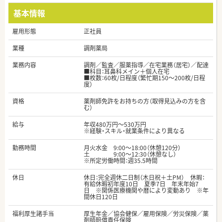
基本情報
雇用形態
正社員
業種
調剤薬局
業務内容
調剤／監査／服薬指導／在宅業務（居宅）／配達
■科目：耳鼻科メイン＋個人在宅
■枚数：60枚/日程度（繁忙期150～200枚/日程
度）
資格
薬剤師免許をお持ちの方（取得見込みの方を含
む）
給与
年収480万円～530万円
※経験・スキル・就業条件により異なる
勤務時間
月火水金 9:00～18:00（休憩120分）
土 9:00～12:30（休憩なし）
※所定労働時間：週35.5時間
休日
休日：完全週休二日制（木日祝＋土PM） 休暇：
有給休暇初年度10日 夏季7日 年末年始7
日 ※関係医療機関や暦により変動あり ※年
間休日120日
福利厚生諸手当
厚生年金／協会健保／雇用保険／労災保険／薬
剤師賠償責任保険