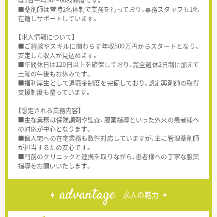
■薬剤師は常時2名体制で業務を行っており、事務スタッフも1名
在籍しサポートしています。
【求人情報について】
■ご経験やスキルに関わらず年収500万円からスタートとなり、
安定した収入が見込めます。
■年間休日は120日以上を確保しており、完全週休2日制に加えて
土曜の午後もお休みです。
■福利厚生として退職金制度を完備しており、認定薬剤師の取得
支援制度も整っています。
【想定される業務内容】
■主な業務は保険調剤や監査、服薬指導といった外来の患者様へ
の対応が中心となります。
■個人宅への在宅業務も数件対応していますが、主に管理薬剤師
が担当するため安心です。
■門前のクリニックと連携を取りながら、患者様への丁寧な服薬
指導をお願いいたします。
advantage
求人の魅力