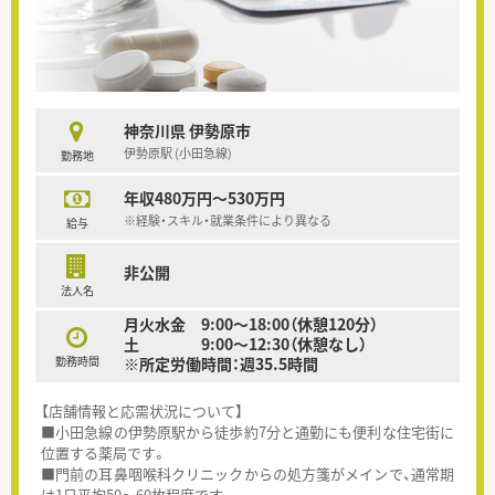
神奈川県 伊勢原市
伊勢原駅 (小田急線)
勤務地
年収480万円～530万円
※経験・スキル・就業条件により異なる
給与
非公開
法人名
月火水金 9:00～18:00（休憩120分）
土 9:00～12:30（休憩なし）
勤務時間
※所定労働時間：週35.5時間
【店舗情報と応需状況について】
■小田急線の伊勢原駅から徒歩約7分と通勤にも便利な住宅街に
位置する薬局です。
■門前の耳鼻咽喉科クリニックからの処方箋がメインで、通常期
は1日平均50～60枚程度です。