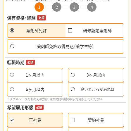
1
2
3
4
保有資格・経験
必須
薬剤師免許
研修認定薬剤師
薬剤師免許取得見込（薬学生等）
転職時期
必須
1ヶ月以内
3ヶ月以内
6ヶ月以内
良いところがあれば
※ダブルワークをお考えの方は、就業開始時期の目安を選択してください
希望雇用形態
必須
正社員
契約社員