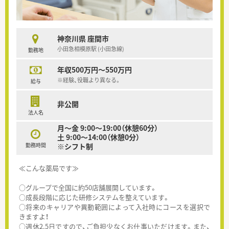
神奈川県 座間市
小田急相模原駅 (小田急線)
勤務地
年収500万円～550万円
※経験、役職より異なる。
給与
非公開
法人名
月～金 9:00～19:00（休憩60分）
土 9:00～14:00（休憩0分）
勤務時間
※シフト制
≪こんな薬局です≫
○グループで全国に約50店舗展開しています。
○成長段階に応じた研修システムを整えています。
○将来のキャリアや異動範囲によって入社時にコースを選択で
きますよ！
○週休2.5日ですので、ご負担少なくお仕事いただけます。また、