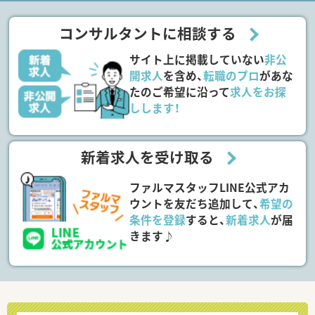
コンサルタントに相談する
サイト上に掲載していない
非公
開求人
を含め、
転職のプロ
があな
たのご希望に沿って
求人をお探
しします！
新着求人を受け取る
ファルマスタッフLINE公式アカ
ウントを友だち追加して、
希望の
条件を登録
すると、
新着求人
が届
きます♪