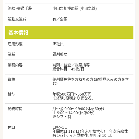
路線・交通手段
小田急相模原駅 (小田急線)
通勤交通費
有／全額
基本情報
雇用形態
正社員
業種
調剤薬局
業務内容
調剤／監査／服薬指導
総合科目 45枚/日
資格
薬剤師免許をお持ちの方（取得見込みの方を含
む）
給与
年収500万円～550万円
※経験、役職より異なる。
勤務時間
月～金 9:00～19:00（休憩60分）
土 9:00～14:00（休憩0分）
※シフト制
休日
日祝+1日
年間休日 118 日（年末年始含む） 年次有給休
暇（入社 6 ヶ月勤務後、初年度 10 日）