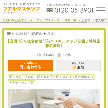
平日9：30-19：00 土日10：00-19：00
薬剤師の転職・求人サイト ファルマスタッフ
神奈川県
座間市
求人ID：
更新日：
2026/06/17
薬剤師求人ID：
79111
【座間市】≪総合病院門前≫スキルアップ可能♪地域密
着の薬局！
調剤薬局
正社員
この求人に
検討リストに
問い合わせる
追加
駅チカ
車通勤可
認定薬剤師取得支援あり
教育制度あり
大手チェーン以外