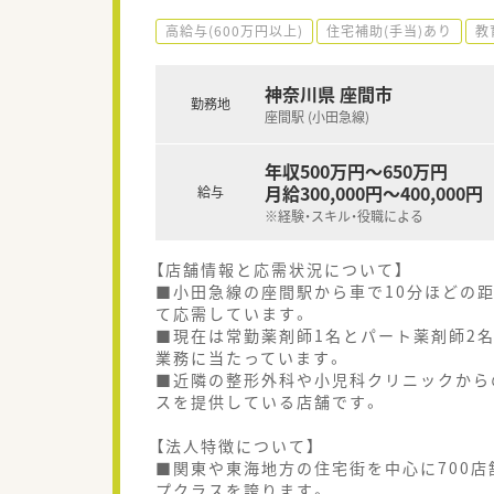
高給与(600万円以上)
住宅補助(手当)あり
教
神奈川県 座間市
勤務地
座間駅 (小田急線)
年収500万円～650万円
月給300,000円～400,000円
給与
※経験・スキル・役職による
【店舗情報と応需状況について】
■小田急線の座間駅から車で10分ほどの
て応需しています。
■現在は常勤薬剤師1名とパート薬剤師2
業務に当たっています。
■近隣の整形外科や小児科クリニックから
スを提供している店舗です。
【法人特徴について】
■関東や東海地方の住宅街を中心に700
プクラスを誇ります。