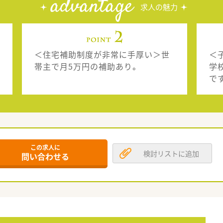
advantage
求人の魅力
＜住宅補助制度が非常に手厚い＞世
＜
帯主で月5万円の補助あり。
学
で
この求人に
検討リストに追加
問い合わせる