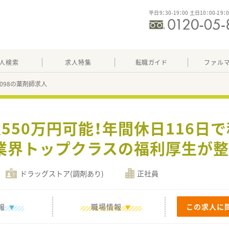
平日9：30-19：00 土日10：00-19：
人検索
求人特集
転職ガイド
ファル
08098の薬剤師求人
収550万円可能！年間休日116日
業界トップクラスの福利厚生が整
ドラッグストア(調剤あり)
正社員
報
職場情報
この求人に