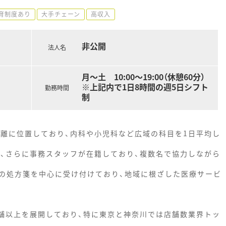
育制度あり
大手チェーン
高収入
非公開
法人名
月～土 10:00～19:00（休憩60分）
※上記内で1日8時間の週5日シフト
勤務時間
制
距離に位置しており、内科や小児科など広域の科目を1日平均し
名、さらに事務スタッフが在籍しており、複数名で協力しながら
の処方箋を中心に受け付けており、地域に根ざした医療サービ
店舗以上を展開しており、特に東京と神奈川では店舗数業界トッ