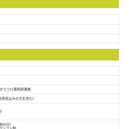
かりつけ薬剤師業務
取得見込みの方を含む）
円
憩60分）
5日シフト制