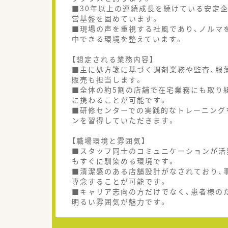
■30年以上の連続成長を続けている安定
営基盤を固めています。
■現場の声を重視する社風であり、ノルマ
中できる環境を整えています。
【想定される業務内容】
■主に処方箋に基づく調剤業務や監査、服薬
販売も担当します。
■全体の約5割の店舗で在宅業務にも取り
に携わることが可能です。
■研修センターでの実践的なトレーニング
ンを習得していただきます。
【職場環境と雰囲気】
■スタッフ同士のコミュニケーションが活
もすぐに馴染める環境です。
■清潔感のある店舗設計がなされており、
専念することが可能です。
■キャリア志向の方だけでなく、患者様の
明るい雰囲気が魅力です。