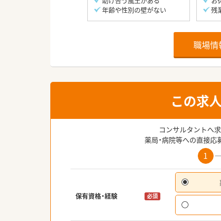
助け合う風土がある
お
年齢や性別の壁がない
残
職場情
この求
コンサルタントへ求
薬局・病院等への直接応
1
保有資格・経験
必須