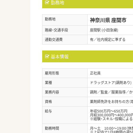
勤務地
神奈川県 座間市
勤務地
路線・交通手段
座間駅 (小田急線)
通勤交通費
有／社内規定に準ずる
基本情報
雇用形態
正社員
業種
ドラッグストア(調剤あり)
業務内容
調剤／監査／服薬指導／か
資格
薬剤師免許をお持ちの方（
給与
年収500万円～650万円
月給300,000円～400,000
※経験・スキル・役職による
勤務時間
月～土 10:00～19:00（休
※上記内で1日8時間の週