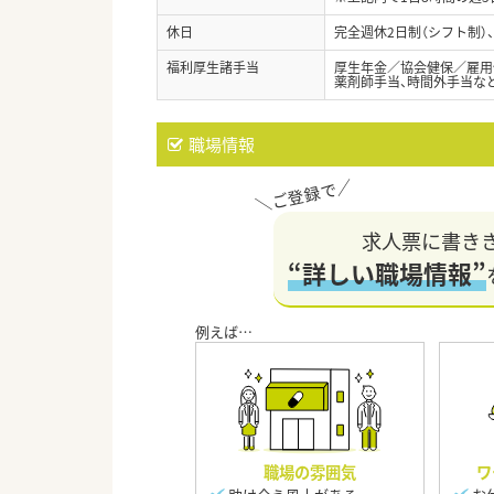
休日
完全週休2日制（シフト制）
福利厚生諸手当
厚生年金／協会健保／雇用
薬剤師手当、時間外手当な
職場情報
求人票に書き
“詳しい職場情報”
職場の雰囲気
ワ