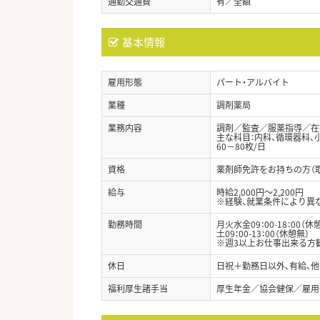
通勤交通費
有／全額
基本情報
雇用形態
パート・アルバイト
業種
調剤薬局
業務内容
調剤／監査／服薬指導／在宅
主な科目：内科、循環器科、
60－80枚/日
資格
薬剤師免許をお持ちの方（
給与
時給2,000円～2,200円
※経験、就業条件により異
勤務時間
月火水金09：00-18：00（休
土09：00-13：00（休憩無）
※週3以上お仕事出来る方
休日
日祝＋勤務日以外、有給、他
福利厚生諸手当
厚生年金／協会健保／雇用