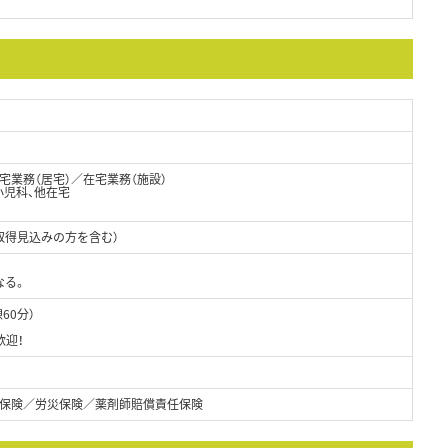
業務（居宅）／在宅業務（施設）
小児科、他在宅
取得見込みの方を含む）
なる。
憩60分）
歓迎！
保険／労災保険／薬剤師賠償責任保険