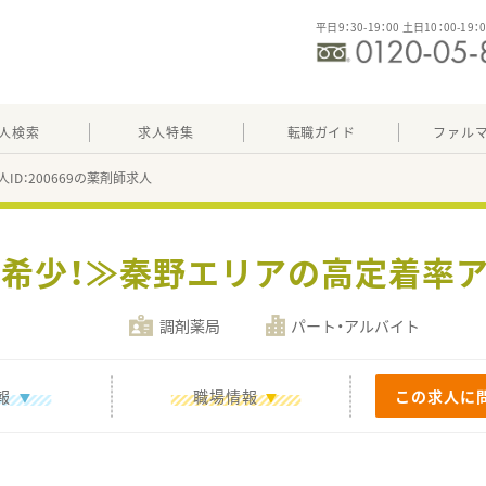
平日9：30-19：00 土日10：00-19：
人検索
求人特集
転職ガイド
ファル
人ID：200669の薬剤師求人
≪希少！≫秦野エリアの高定着率
調剤薬局
パート・アルバイト
報
職場情報
この求人に