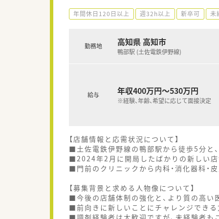
年間休日120日以上
週32h以上
新卒可
未
高知県 高知市
勤務地
鴨部駅 (土佐電鉄伊野線)
年収400万円～530万円
給与
※経験、年齢、希望に応じて面接決定
【店舗情報と応需状況について】
■土佐電鉄伊野線の鴨部駅から徒歩5分と
■2024年2月に開局したばかりの新しい
■門前のクリニックから内科・消化器科・皮
【募集背景と求める人物像について】
■今後の店舗体制の強化と、より質の高い
■前向きに新しいことにチャレンジできる
■調剤経験者は大歓迎ですが、未経験者も