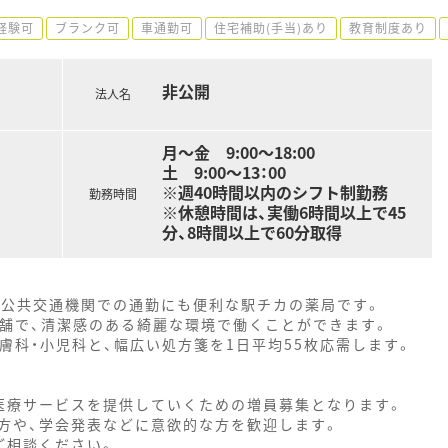
経験可
ブランク可
車通勤可
住宅補助(手当)あり
教育制度あり
非公開
法人名
月～金 9:00～18:00
土 9:00～13：00
※週40時間以内のシフト制勤務
勤務時間
※休憩時間は、実働6時間以上で45
分、8時間以上で60分取得
、公共交通機関での通勤にも便利な駅チカの薬局です。
店舗で、清潔感のある綺麗な環境で働くことができます。
膚科・小児科と、幅広い処方箋を1日平均55枚応需します。
医療サービスを提供していくための増員募集となります。
方や、学会発表などに意欲的な方を歓迎します。
ご相談ください。