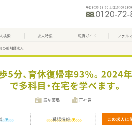
平日9：30-19：00 土日10：00-19：
人検索
求人特集
転職ガイド
ファル
129の薬剤師求人
歩5分、育休復帰率93％。202
で多科目・在宅を学べます。
調剤薬局
正社員
報
職場情報
この求人に