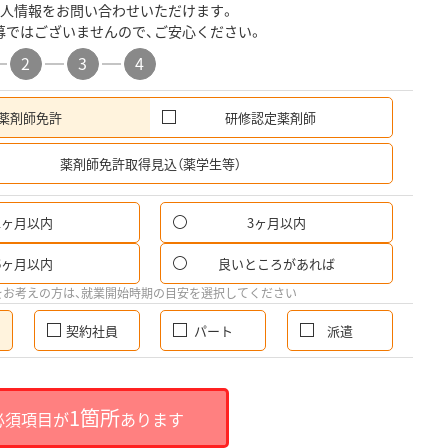
人情報をお問い合わせいただけます。
募ではございませんので、ご安心ください。
2
3
4
薬剤師免許
研修認定薬剤師
希
薬剤師免許取得見込（薬学生等）
1ヶ月以内
3ヶ月以内
6ヶ月以内
良いところがあれば
をお考えの方は、就業開始時期の目安を選択してください
契約社員
パート
派遣
1箇所
必須項目が
あります