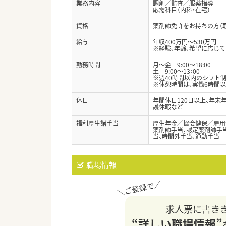
業務内容
調剤／監査／服薬指導
応需科目（内科・在宅）
資格
薬剤師免許をお持ちの方（
給与
年収400万円～530万円
※経験、年齢、希望に応じ
勤務時間
月～金 9:00～18:00
土 9:00～13：00
※週40時間以内のシフト
※休憩時間は、実働6時間以
休日
年間休日120日以上、年末
護休暇など
福利厚生諸手当
厚生年金／協会健保／雇用
薬剤師手当、認定薬剤師手
当、時間外手当、通勤手当
職場情報
求人票に書き
“詳しい職場情報”