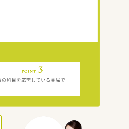
数の科目を応需している薬局で
。