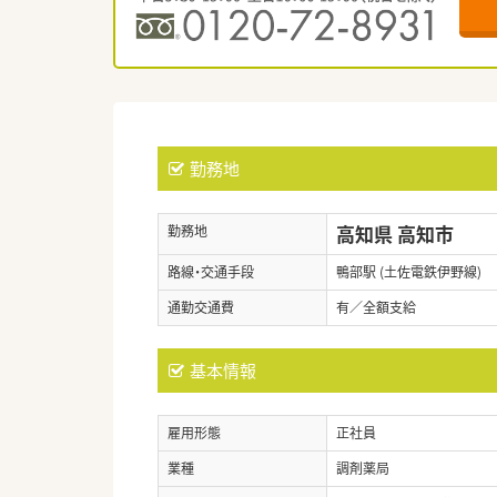
勤務地
高知県 高知市
勤務地
路線・交通手段
鴨部駅 (土佐電鉄伊野線)
通勤交通費
有／全額支給
基本情報
雇用形態
正社員
業種
調剤薬局