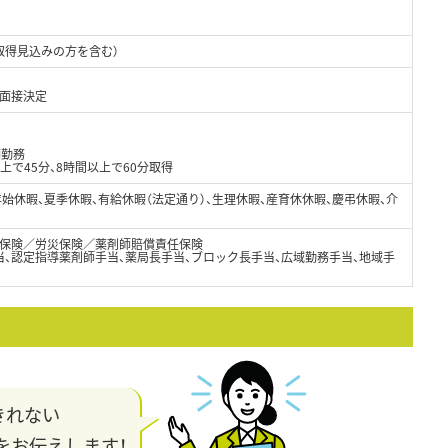
取得見込みの方を含む）
て面接決定
制勤務
上で45分、8時間以上で60分取得
年始休暇、夏季休暇、有給休暇（法定通り）、生理休暇、産育休休暇、慶弔休暇、介
保険／労災保険／薬剤師賠償責任保険
当、認定指導薬剤師手当、薬局長手当、ブロック長手当、広域勤務手当、地域手
きれない
をお伝えします！