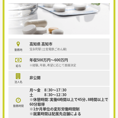
高知県 高知市
宝永町駅 (土佐電鉄ごめん線)
勤務地
年収500万円～600万円
※経験、年齢、希望に応じて面接決定
給与
非公開
法人名
月～金 8：30～17：30
土 8：30～12：30
※休憩時間：実働6時間以上で45分、8時間以上で
60分取得
勤務時間
※1か月単位の変形労働時間制
※就業時間は配属先店舗による