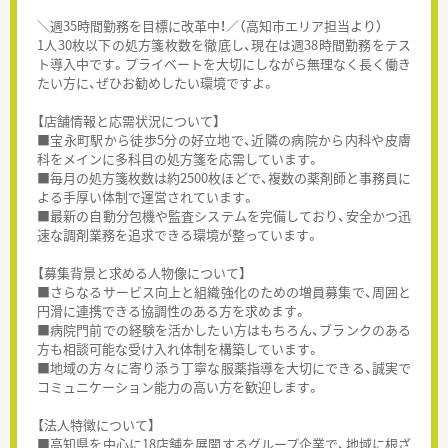
＼週35時間勤務を目標に改革中！／（高知市エリア担当より）
1人30枚以下の処方箋枚数を徹底し、現在は週38時間勤務をテス
ト導入中です。プライベートを大切にしながら無理なく長く働き
たい方に、ぜひお勧めしたい環境ですよ。
【店舗情報と応需状況について】
■宝永町駅から徒歩5分の好立地で、近隣の病院から内科や皮膚
科をメインに多科目の処方箋を応需しています。
■毎月の処方箋枚数は約2500枚ほどで、複数の薬剤師と事務員に
よる手厚い体制で運営されています。
■最新の自動分包機や監査システムを完備しており、安全かつ迅
速な調剤業務を追求できる環境が整っています。
【募集背景と求める人物像について】
■さらなるサービス向上と組織強化のための増員募集で、周囲と
円滑に連携できる協調性のある方を求めます。
■病院門前での経験を活かしたい方はもちろん、ブランクのある
方も相談可能な受け入れ体制を構築しています。
■地域の方々に寄り添う丁寧な服薬指導を大切にできる、誠実で
コミュニケーション能力の高い方を歓迎します。
【法人特徴について】
■高知県を中心に18店舗を展開するグループ企業で、地域に根ざ