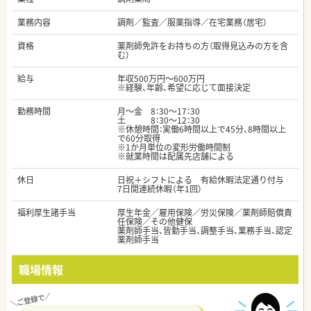
業務内容
調剤／監査／服薬指導／在宅業務（居宅）
資格
薬剤師免許をお持ちの方（取得見込みの方を含
む）
給与
年収500万円～600万円
※経験、年齢、希望に応じて面接決定
勤務時間
月～金 8：30～17：30
土 8：30～12：30
※休憩時間：実働6時間以上で45分、8時間以上
で60分取得
※1か月単位の変形労働時間制
※就業時間は配属先店舗による
休日
日祝＋シフトによる 有給休暇法定通り付与
7日間連続休暇（年1回）
福利厚生諸手当
厚生年金／雇用保険／労災保険／薬剤師賠償責
任保険／その他健保
薬剤師手当、皆勤手当、調整手当、業務手当、認定
薬剤師手当
職場情報