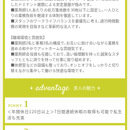
したドミナント展開による安定基盤が強みです。
■薬剤師1人あたりの処方箋枚数を30枚以下に設定し、一人ひと
りの業務負担を軽減する体制を徹底しています。
■スタッフのワークライフバランスを最優先に考え、週35時間勤
務の実現を目指すなど革新的な法人です。
【職場環境と雰囲気】
■薬剤師2名と事務3名の構成で、お互いに助け合いながら業務を
進める和やかでアットホームな雰囲気です。
■薬剤師会役員も在籍しており、高い倫理観を持った誠実なスタ
ッフとともに誇りを持って仕事に取り組めます。
■休憩室などの設備も整っており、オンとオフをしっかりと切り
替えながら集中して働ける快適な環境です。
advantage
求人の魅力
＜年間休日120日以上＞7日間連続休暇の取得も可能で私生
活も充実