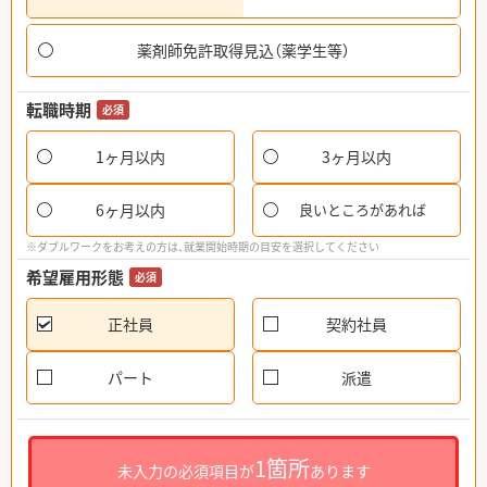
薬剤師免許取得見込（薬学生等）
転職時期
必須
1ヶ月以内
3ヶ月以内
6ヶ月以内
良いところがあれば
※ダブルワークをお考えの方は、就業開始時期の目安を選択してください
希望雇用形態
必須
正社員
契約社員
パート
派遣
1箇所
未入力の必須項目が
あります