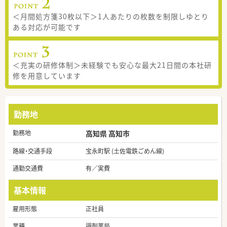
＜月間処方箋30枚以下＞1人あたりの枚数を制限しゆとり
ある対応が可能です
＜充実の研修体制＞未経験でも安心な最大21日間の本社研
修を用意しています
勤務地
勤務地
高知県 高知市
路線・交通手段
宝永町駅 (土佐電鉄ごめん線)
通勤交通費
有／実費
基本情報
雇用形態
正社員
業種
調剤薬局