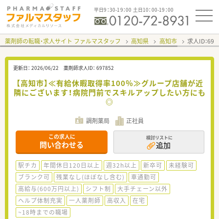
平日9：30-19：00 土日10：00-19：00
薬剤師の転職・求人サイト ファルマスタッフ
高知県
高知市
求人ID：69
更新日：
2026/06/22
薬剤師求人ID：
697852
【高知市】≪有給休暇取得率100％≫グループ店舗が近
隣にございます！病院門前でスキルアップしたい方にも
◎
調剤薬局
正社員
この求人に
検討リストに
問い合わせる
追加
駅チカ
年間休日120日以上
週32h以上
新卒可
未経験可
ブランク可
残業なし(ほぼなし含む)
車通勤可
高給与(600万円以上)
シフト制
大手チェーン以外
ヘルプ体制充実
一人薬剤師
高収入
在宅
~18時までの職場