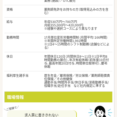
業務（施設）／OTC販売
資格
薬剤師免許をお持ちの方（取得見込みの方を含
む）
給与
年収530万円～700万円
月給355,000円～420,000円
※経験や選択コースにより異なります
勤務時間
1ｹ月単位変形労働時間制 (月間平均：166時間)
※年間所定労働時間1,992時間
※1日4～15時間のシフト制勤務（店舗などによ
る）
休日
年間休日120日（月間休日8～11日※1日平均8
時間勤務の場合）、年次有給休暇（初年度10日付
与、最高年間20日付与、時間単位取得可）、慶弔
休暇
福利厚生諸手当
厚生年金／雇用保険／労災保険／薬剤師賠償責
任保険／その他健保
通勤手当/時間外手当/休日手当/深夜勤務手当/
役職手当/赴任手当 など社内規定に準ずる
職場情報
求人票に書ききれない