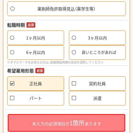
薬剤師免許取得見込（薬学生等）
転職時期
必須
1ヶ月以内
3ヶ月以内
6ヶ月以内
良いところがあれば
※ダブルワークをお考えの方は、就業開始時期の目安を選択してください
希望雇用形態
必須
正社員
契約社員
パート
派遣
1箇所
未入力の必須項目が
あります