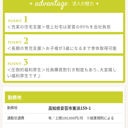
advantage
求人の魅力
＜充実の住宅支援＞借上社宅は家賃の80％を会社負担
＜長期の育児支援＞お子様が3歳になるまで育休取得可能
＜圧倒的福利厚生＞社員購買割引き制度もあり、大変嬉し
い福利厚生です♪
勤務地
勤務地
高知県安芸市東浜159-1
通勤交通費
有／上限100,000円/月 ※就業規則による