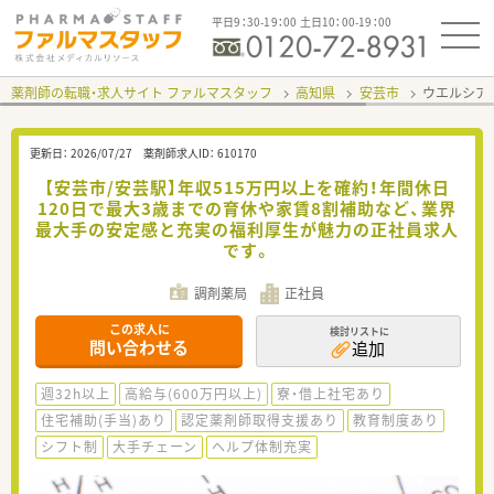
平日9：30-19：00 土日10：00-19：00
薬剤師の転職・求人サイト ファルマスタッフ
高知県
安芸市
ウエルシア
更新日：
2026/07/27
薬剤師求人ID：
610170
【安芸市/安芸駅】年収515万円以上を確約！年間休日
120日で最大3歳までの育休や家賃8割補助など、業界
最大手の安定感と充実の福利厚生が魅力の正社員求人
です。
調剤薬局
正社員
この求人に
検討リストに
問い合わせる
追加
週32h以上
高給与(600万円以上)
寮・借上社宅あり
住宅補助(手当)あり
認定薬剤師取得支援あり
教育制度あり
シフト制
大手チェーン
ヘルプ体制充実