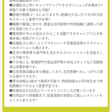
調剤店舗数業界TOP！
■店舗拡大に伴いキャリアアップできるポジションが多数あり！
頑張り次第で高給与も可能！
■経験や勤務コースによりますが、経験の少ない方でも500万前
半スタートと業界TOP水準！
■職種や職域に合わせ、豊富な社内研修や外部組織と連携した研
修を用意されています
■薬剤師が中心の会社だからこそ活躍できるキャリアパスが多
種多様に用意されています。
■店舗拡大に伴い、エリアマネジャーや営業部長等のマネジメン
トのポジションも増えます。
■在宅や教育等の専門性を活かせるスペシャリストを目指すこ
とも可能です。
■その他にも、管理部門や商品部門等の本社スタッフなど活動領
域は多種多様です。
■在宅実施店舗は年々増加しており、在宅医療へもしっかりと関
わる事ができます。
■育児休暇は3歳まで取得が可能で、時短制度は小学5年生まで時
短勤務ができるよう変更予定です。
■年間休日が120日とワークライフバランスが整っています
■日用品から常備薬まで、従業員割引制度など嬉しいメリットも
たくさんあります！