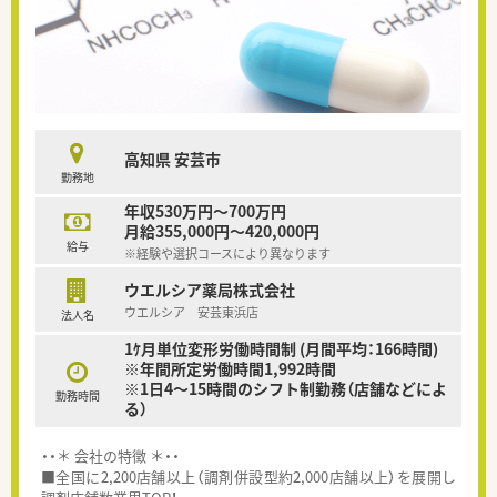
高知県 安芸市
勤務地
年収530万円～700万円
月給355,000円～420,000円
給与
※経験や選択コースにより異なります
ウエルシア薬局株式会社
ウエルシア 安芸東浜店
法人名
1ｹ月単位変形労働時間制 (月間平均：166時間)
※年間所定労働時間1,992時間
※1日4～15時間のシフト制勤務（店舗などによ
勤務時間
る）
・・＊ 会社の特徴 ＊・・
■全国に2,200店舗以上（調剤併設型約2,000店舗以上）を展開し