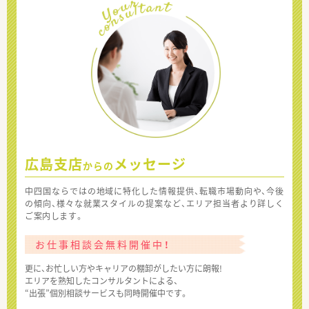
広島支店
メッセージ
からの
中四国ならではの地域に特化した情報提供、転職市場動向や、今後
の傾向、様々な就業スタイルの提案など、エリア担当者より詳しく
ご案内します。
お仕事相談会無料開催中！
更に、お忙しい方やキャリアの棚卸がしたい方に朗報!
エリアを熟知したコンサルタントによる、
“出張”個別相談サービスも同時開催中です。