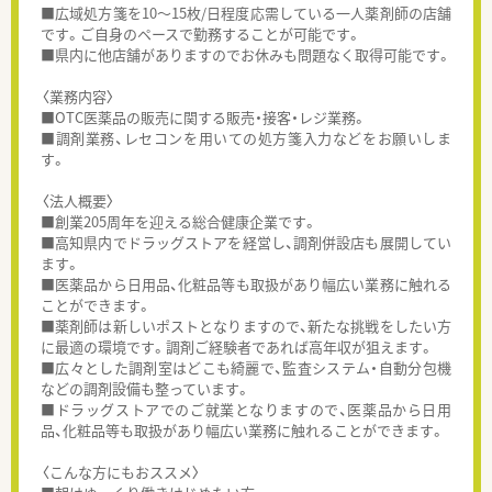
■広域処方箋を10～15枚/日程度応需している一人薬剤師の店舗
です。ご自身のペースで勤務することが可能です。
■県内に他店舗がありますのでお休みも問題なく取得可能です。
〈業務内容〉
■OTC医薬品の販売に関する販売・接客・レジ業務。
■調剤業務、レセコンを用いての処方箋入力などをお願いしま
す。
〈法人概要〉
■創業205周年を迎える総合健康企業です。
■高知県内でドラッグストアを経営し、調剤併設店も展開してい
ます。
■医薬品から日用品、化粧品等も取扱があり幅広い業務に触れる
ことができます。
■薬剤師は新しいポストとなりますので、新たな挑戦をしたい方
に最適の環境です。調剤ご経験者であれば高年収が狙えます。
■広々とした調剤室はどこも綺麗で、監査システム・自動分包機
などの調剤設備も整っています。
■ドラッグストアでのご就業となりますので、医薬品から日用
品、化粧品等も取扱があり幅広い業務に触れることができます。
〈こんな方にもおススメ〉