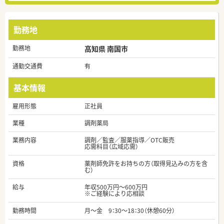
勤務地
勤務地
高知県 南国市
通勤交通費
有
基本情報
雇用形態
正社員
業種
調剤薬局
業務内容
調剤／監査／服薬指導／OTC販売
応需科目（広域応需）
資格
薬剤師免許をお持ちの方（取得見込みの方を含
む）
給与
年収500万円～600万円
※ご経験により応相談
勤務時間
月～金 9：30～18：30（休憩60分）