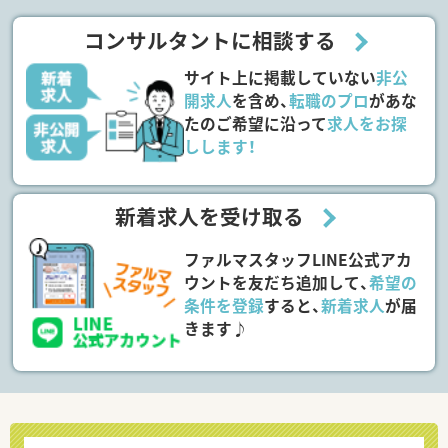
コンサルタントに相談する
サイト上に掲載していない
非公
開求人
を含め、
転職のプロ
があな
たのご希望に沿って
求人をお探
しします！
新着求人を受け取る
ファルマスタッフLINE公式アカ
ウントを友だち追加して、
希望の
条件を登録
すると、
新着求人
が届
きます♪