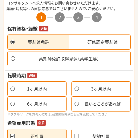
コンサルタントへ求人情報をお問い合わせいただけます。
薬局・病院等への直接応募ではございませんので、ご安心ください。
1
2
3
4
保有資格・経験
必須
薬剤師免許
研修認定薬剤師
薬剤師免許取得見込（薬学生等）
転職時期
必須
1ヶ月以内
3ヶ月以内
6ヶ月以内
良いところがあれば
※ダブルワークをお考えの方は、就業開始時期の目安を選択してください
希望雇用形態
必須
正社員
契約社員