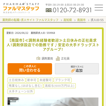
平日9：30-19：00 土日10：00-19：00
薬剤師の転職・求人サイト ファルマスタッフ
高知県
南国市
求人ID：55
更新日：
2026/06/22
薬剤師求人ID：
559968
【南国市】≪調剤未経験者歓迎≫土日休みの正社員求
人！調剤併設店での勤務です♪安定の大手ドラッグスト
アグループ！
調剤薬局
正社員
この求人に
検討リストに
問い合わせる
追加
土日祝休み
新卒可
未経験可
ブランク可
残業なし(ほぼなし含む)
高給与(600万円以上)
大手チェーン以外