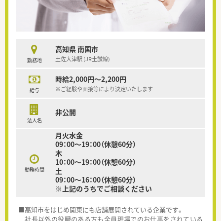
高知県 南国市
土佐大津駅 (JR土讃線)
勤務地
時給2,000円～2,200円
※ご経験や面接等により決定いたします
給与
非公開
法人名
月火水金
09：00～19：00（休憩60分）
木
10：00～19：00（休憩60分）
勤務時間
土
09：00～16：00（休憩60分）
※上記のうちでご相談ください
■高知市をはじめ関東にも店舗展開されている企業です。
社長以外の役職のある方も全員現場でのお仕事をされている