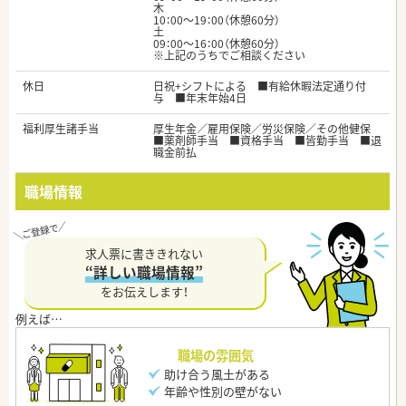
木
10：00～19：00（休憩60分）
土
09：00～16：00（休憩60分）
※上記のうちでご相談ください
休日
日祝+シフトによる ■有給休暇法定通り付
与 ■年末年始4日
福利厚生諸手当
厚生年金／雇用保険／労災保険／その他健保
■薬剤師手当 ■資格手当 ■皆勤手当 ■退
職金前払
職場情報
求人票に書ききれない
“詳しい職場情報”
をお伝えします！
職場の雰囲気
助け合う風土がある
年齢や性別の壁がない