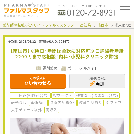
平日9：30-19：00 土日10：00-19：00
薬剤師の転職・求人サイト ファルマスタッフ
高知県
南国市
求人ID：32
更新日：
2026/06/22
薬剤師求人ID：
325679
【南国市】≪曜日・時間は柔軟に対応可≫ご経験者時給
2200円まで応相談！内科・小児科クリニック隣接
調剤薬局
パート・アルバイト
この求人に
検討リストに
問い合わせる
追加
土日休み(相談可含む)
Ｗワーク可
残業なし(ほぼなし含む)
転勤なし
車通勤可
扶養内勤務OK
教育制度あり
シフト制
大手チェーン以外
高収入