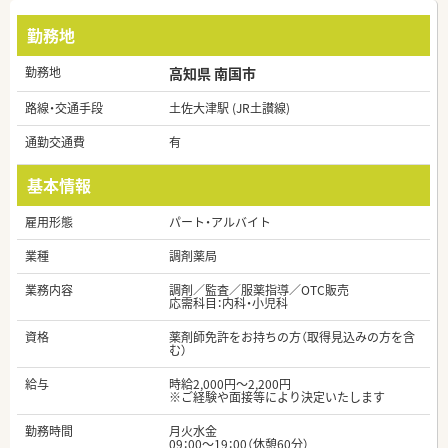
勤務地
勤務地
高知県 南国市
路線・交通手段
土佐大津駅 (JR土讃線)
通勤交通費
有
基本情報
雇用形態
パート・アルバイト
業種
調剤薬局
業務内容
調剤／監査／服薬指導／OTC販売
応需科目：内科・小児科
資格
薬剤師免許をお持ちの方（取得見込みの方を含
む）
給与
時給2,000円～2,200円
※ご経験や面接等により決定いたします
勤務時間
月火水金
09：00～19：00（休憩60分）