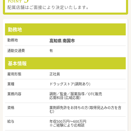
配属店舗はご面接により決定いたします。
勤務地
勤務地
高知県 南国市
通勤交通費
有
基本情報
雇用形態
正社員
業種
ドラッグストア(調剤あり)
業務内容
調剤／監査／服薬指導／OTC販売
応需科目（広域応需）
資格
薬剤師免許をお持ちの方（取得見込みの方を含
む）
給与
年収500万円～600万円
※ご経験により応相談