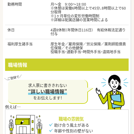
勤務時間
月～金 9：00～18：00
※休憩は実働6時間以上で45分、8時間以上で60
分取得
※1ヶ月単位の変形労働時間制
※詳細は配属店舗の営業時間による
休日
4週8休制（年間休日116日） 有給休暇法定通り
付与
福利厚生諸手当
厚生年金／雇用保険／労災保険／薬剤師賠償責
任保険／その他健保
役職手当・通勤手当・時間外手当・遠隔地手当
職場情報
求人票に書ききれない
“詳しい職場情報”
をお伝えします！
職場の雰囲気
助け合う風土がある
年齢や性別の壁がない