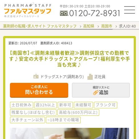
平日9：30-19：00 土日10：00-19：00
薬剤師の転職・求人サイト ファルマスタッフ
高知県
南国市
求人ID：40
更新日：
2026/07/07
薬剤師求人ID：
408413
【南国市】≪調剤未経験者歓迎≫調剤併設店での勤務で
す♪安定の大手ドラッグストアグループ！福利厚生や手
当も充実♪
ドラッグストア(調剤あり)
正社員
この求人に
検討リストに
問い合わせる
追加
土日祝休み
週32h以上
新卒可
未経験可
ブランク可
残業なし(ほぼなし含む)
高給与(600万円以上)
大手チェーン以外
~18時までの職場