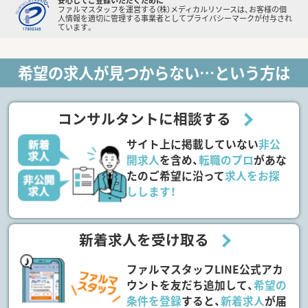
安心してご登録いただくために
ファルマスタッフを運営する（株）メディカルリソースは、お客様の個
人情報を適切に管理する事業者としてプライバシーマークが付与され
ています。
希望の求人が見つからない…という方は
コンサルタントに相談する
サイト上に掲載していない
非公
開求人
を含め、
転職のプロ
があな
たのご希望に沿って
求人をお探
しします！
新着求人を受け取る
ファルマスタッフLINE公式アカ
ウントを友だち追加して、
希望の
条件を登録
すると、
新着求人
が届