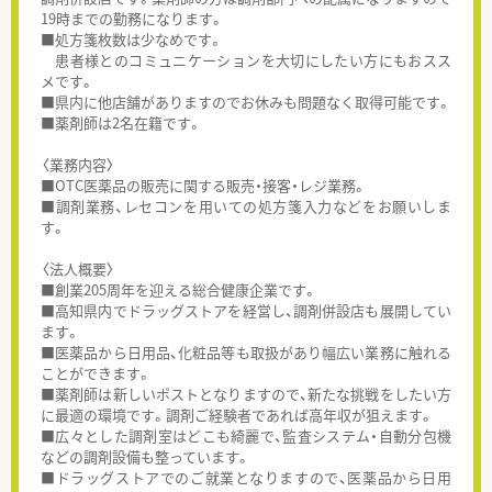
19時までの勤務になります。
■処方箋枚数は少なめです。
患者様とのコミュニケーションを大切にしたい方にもおスス
メです。
■県内に他店舗がありますのでお休みも問題なく取得可能です。
■薬剤師は2名在籍です。
〈業務内容〉
■OTC医薬品の販売に関する販売・接客・レジ業務。
■調剤業務、レセコンを用いての処方箋入力などをお願いしま
す。
〈法人概要〉
■創業205周年を迎える総合健康企業です。
■高知県内でドラッグストアを経営し、調剤併設店も展開してい
ます。
■医薬品から日用品、化粧品等も取扱があり幅広い業務に触れる
ことができます。
■薬剤師は新しいポストとなりますので、新たな挑戦をしたい方
に最適の環境です。調剤ご経験者であれば高年収が狙えます。
■広々とした調剤室はどこも綺麗で、監査システム・自動分包機
などの調剤設備も整っています。
■ドラッグストアでのご就業となりますので、医薬品から日用