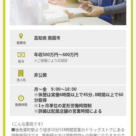
高知県 南国市
勤務地
年収500万円～600万円
※ご経験により応相談
給与
非公開
法人名
月～金 9：00～18：00
※休憩は実働6時間以上で45分、8時間以上で60
分取得
勤務時間
※1ヶ月単位の変形労働時間制
※詳細は配属店舗の営業時間による
〈こんな薬局です〉
■後免東町駅より徒歩10分！24時間営業のドラッグストアにある
調剤併設店です。薬剤師の方は調剤部門への配属になりますので