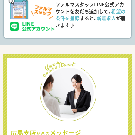
ファルマスタッフLINE公式アカ
ウントを友だち追加して、
希望の
条件を登録
すると、
新着求人
が届
きます♪
広島支店
メッセージ
からの