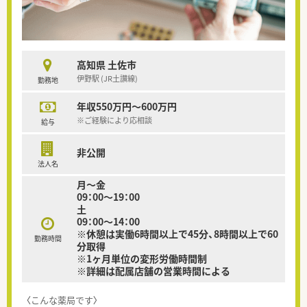
高知県 土佐市
伊野駅 (JR土讃線)
勤務地
年収550万円～600万円
※ご経験により応相談
給与
非公開
法人名
月～金
09：00～19：00
土
09：00～14：00
※休憩は実働6時間以上で45分、8時間以上で60
勤務時間
分取得
※1ヶ月単位の変形労働時間制
※詳細は配属店舗の営業時間による
〈こんな薬局です〉