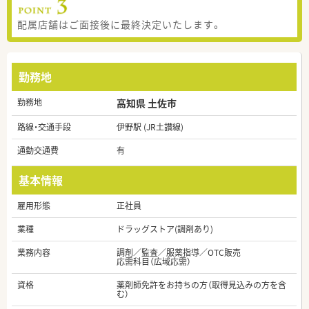
配属店舗はご面接後に最終決定いたします。
勤務地
勤務地
高知県 土佐市
路線・交通手段
伊野駅 (JR土讃線)
通勤交通費
有
基本情報
雇用形態
正社員
業種
ドラッグストア(調剤あり)
業務内容
調剤／監査／服薬指導／OTC販売
応需科目（広域応需）
資格
薬剤師免許をお持ちの方（取得見込みの方を含
む）