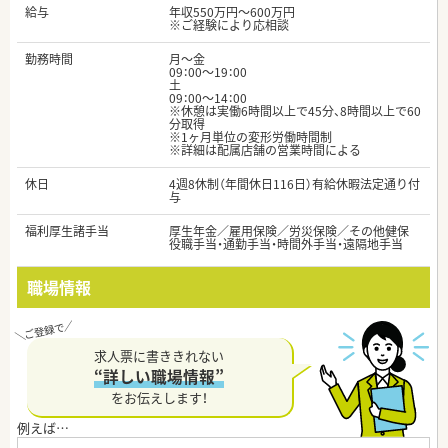
給与
年収550万円～600万円
※ご経験により応相談
勤務時間
月～金
09：00～19：00
土
09：00～14：00
※休憩は実働6時間以上で45分、8時間以上で60
分取得
※1ヶ月単位の変形労働時間制
※詳細は配属店舗の営業時間による
休日
4週8休制（年間休日116日）有給休暇法定通り付
与
福利厚生諸手当
厚生年金／雇用保険／労災保険／その他健保
役職手当・通勤手当・時間外手当・遠隔地手当
職場情報
求人票に書ききれない
“詳しい職場情報”
をお伝えします！