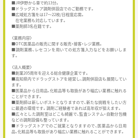
■JR伊野から車で約13分。
■ドラッグストア調剤併設店でのご勤務です。
■広域処方箋をは17～22枚/日程度応需。
在宅業務も対応しています。
■薬剤師3名在籍です。
〈業務内容〉
■OTC医薬品の販売に関する販売・接客・レジ業務。
■調剤業務、レセコンを用いての処方箋入力などをお願いしま
す。
〈法人概要〉
■創業205周年を迎える総合健康企業です。
■高知県内でドラッグストアを経営し、調剤併設店も展開してい
ます。
■医薬品から日用品、化粧品等も取扱があり幅広い業務に触れる
ことができます。
■薬剤師は新しいポストとなりますので、新たな挑戦をしたい方
に最適の環境です。調剤ご経験者であれば高年収が狙えます。
■広々とした調剤室はどこも綺麗で、監査システム・自動分包機
などの調剤設備も整っています。
■ドラッグストアでのご就業となりますので、医薬品から日用
品、化粧品等も取扱があり幅広い業務に触れることができます。