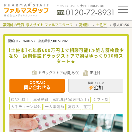
平日9：30-19：00 土日10：00-19：00
薬剤師の転職・求人サイト ファルマスタッフ
高知県
土佐市
求人ID：56
更新日：
2026/06/22
薬剤師求人ID：
562965
【土佐市】≪年収600万円まで相談可能！≫処方箋枚数少
なめ 調剤併設ドラッグストアで朝はゆっくり10時ス
タート★
ドラッグストア(調剤あり)
正社員
この求人に
検討リストに
問い合わせる
追加
週32h以上
車通勤可
高給与(600万円以上)
シフト制
大手チェーン以外
一人薬剤師
高収入
在宅