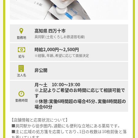
高知県 四万十市
具同駅 (土佐くろしお鉄道宿毛線)
勤務地
時給2,000円～2,500円
※経験、年齢、希望に応じて面接決定
給与
非公開
法人名
月～土 10：00～19：00
※上記よりご希望のお時間に応じて相談可能で
す
勤務時間
※休憩:実働6時間超の場合45分、実働8時間超の
場合60分
【店舗情報と応需状況について】
■具同駅から徒歩圏内、通勤にも便利な立地にある薬局です。
■主に広域の処方箋を応需しており、1日の枚数は10枚前後と落
ち着いています。