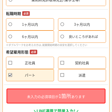
転職時期
必須
1ヶ月以内
3ヶ月以内
6ヶ月以内
良いところがあれば
※ダブルワークをお考えの方は、就業開始時期の目安を選択してください
希望雇用形態
必須
正社員
契約社員
パート
派遣
1箇所
未入力の必須項目が
あります
LINE連携で簡単入力！