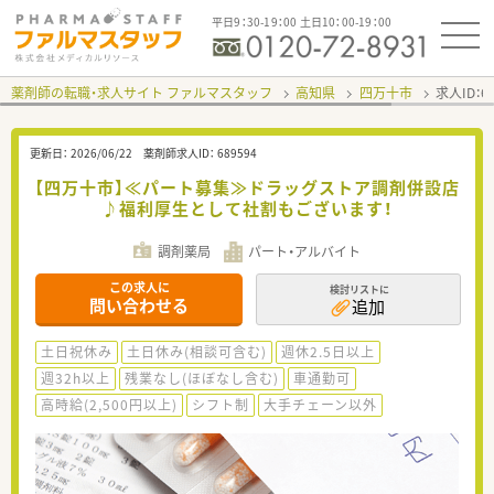
平日9：30-19：00 土日10：00-19：00
薬剤師の転職・求人サイト ファルマスタッフ
高知県
四万十市
求人ID：
更新日：
2026/06/22
薬剤師求人ID：
689594
【四万十市】≪パート募集≫ドラッグストア調剤併設店
♪福利厚生として社割もございます！
調剤薬局
パート・アルバイト
この求人に
検討リストに
問い合わせる
追加
土日祝休み
土日休み(相談可含む)
週休2.5日以上
週32h以上
残業なし(ほぼなし含む)
車通勤可
高時給(2,500円以上)
シフト制
大手チェーン以外