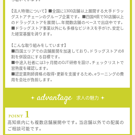
【法人特徴について】 ■全国に1300店舗以上展開する大手ドラッ
グストアチェーンのグループ企業です。 ■四国4県で50店舗以上
のドラッグストアを展開し、年間数店舗のペースで出店中です。
■ドラッグストア事業以外にも多様なビジネスを手がけ、安定し
た経営基盤を誇ります。
【こんな取り組みをしています】
■四国エリアでの店舗展開を加速しており、ドラッグストアの8
割を併設店にする目標です。
■中途入社者には3ヶ月間のOJT研修を設け、チェックリストで
習熟度を確認します。
■認定薬剤師資格の取得・更新を支援するため、eラーニングの費
用を会社が負担します。
advantage
求人の魅力
高知県内にも複数店舗展開中です。当店舗以外での配属の
ご相談可能です。