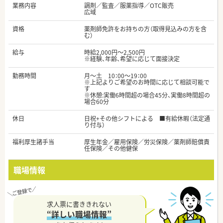
業務内容
調剤／監査／服薬指導／OTC販売
広域
資格
薬剤師免許をお持ちの方（取得見込みの方を含
む）
給与
時給2,000円～2,500円
※経験、年齢、希望に応じて面接決定
勤務時間
月～土 10：00～19：00
※上記よりご希望のお時間に応じて相談可能で
す
※休憩:実働6時間超の場合45分、実働8時間超の
場合60分
休日
日祝+その他シフトによる ■有給休暇（法定通
り付与）
福利厚生諸手当
厚生年金／雇用保険／労災保険／薬剤師賠償責
任保険／その他健保
職場情報
求人票に書ききれない
“詳しい職場情報”