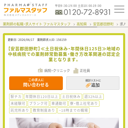
平日9：30-19：00 土日10：00-19：00
薬剤師の転職・求人サイト ファルマスタッフ
高知県
安芸郡田野町
求人I
更新日：
2026/06/17
薬剤師求人ID：
156159
【安芸郡田野町】≪土日祝休み・年間休日125日≫地域の
中核病院での薬剤師常勤募集・働き方改革関連の認定企
業となります。
病院・クリニック
正社員
この求人に
検討リストに
問い合わせる
追加
駅チカ
年間休日120日以上
土日祝休み
週32h以上
未経験可
ブランク可
車通勤可
寮・借上社宅あり
託児所あり
教育制度あり
~18時までの職場