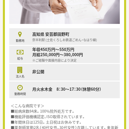
高知県 安芸郡田野町
奈半利駅 (土佐くろしお鉄道ごめん・なはり線)
勤務地
年収450万円～550万円
月給250,000円～380,000円
給与
※ご経験や面接内容により決定
非公開
法人名
月火水木金 8：30～17：30（休憩60分）
勤務時間
＜こんな病院です＞
■総病床数84床。100％院外処方です。
■機能評価機構認定、ISO取得されています。
■年間休日は125日。土日祝はお休みです。
■薬剤師常勤2名（40代女性、30代女性）在籍しています。来年新