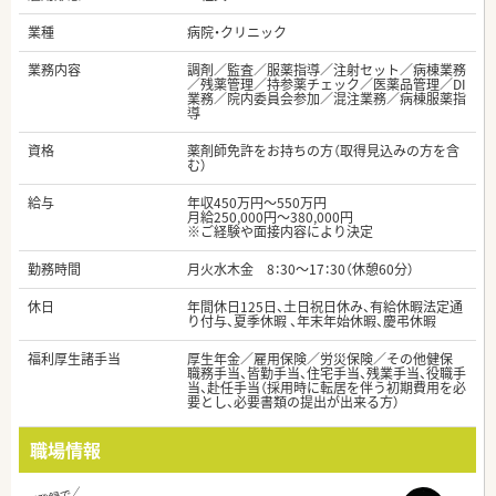
業種
病院・クリニック
業務内容
調剤／監査／服薬指導／注射セット／病棟業務
／残薬管理／持参薬チェック／医薬品管理／DI
業務／院内委員会参加／混注業務／病棟服薬指
導
資格
薬剤師免許をお持ちの方（取得見込みの方を含
む）
給与
年収450万円～550万円
月給250,000円～380,000円
※ご経験や面接内容により決定
勤務時間
月火水木金 8：30～17：30（休憩60分）
休日
年間休日125日、土日祝日休み、有給休暇法定通
り付与、夏季休暇 、年末年始休暇、慶弔休暇
福利厚生諸手当
厚生年金／雇用保険／労災保険／その他健保
職務手当、皆勤手当、住宅手当、残業手当、役職手
当、赴任手当（採用時に転居を伴う初期費用を必
要とし、必要書類の提出が出来る方）
職場情報