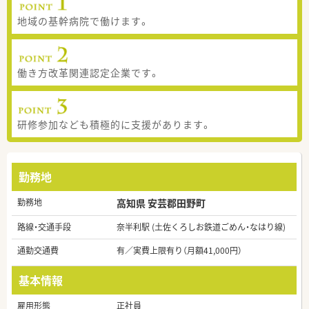
地域の基幹病院で働けます。
働き方改革関連認定企業です。
研修参加なども積極的に支援があります。
勤務地
勤務地
高知県 安芸郡田野町
路線・交通手段
奈半利駅 (土佐くろしお鉄道ごめん・なはり線)
通勤交通費
有／実費上限有り（月額41,000円）
基本情報
雇用形態
正社員