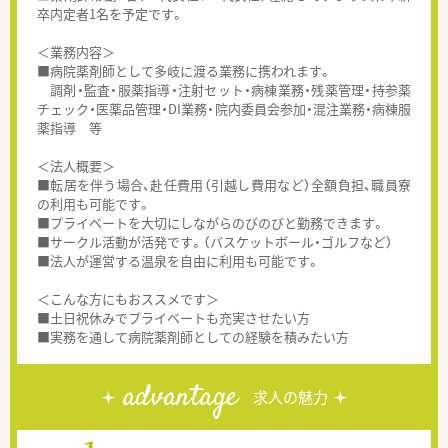
卒内定者1名を予定です。
＜業務内容＞
■病院薬剤師として多岐に渡る業務に携われます。
調剤・監査・服薬指導・注射セット・病棟業務・残薬管理・持参薬
チェック・医薬品管理・DI業務・院内委員会参加・混注業務・病棟服
薬指導 等
＜法人概要＞
■転居を伴う場合、赴任費用（引越し費用など）全額負担、職員寮
の利用も可能です。
■プライベートを大切にしながらのびのびと勤務できます。
■サークル活動が活発です。（バスケットボール・ゴルフなど）
■法人が運営する温泉を自由に利用も可能です。
＜こんな方にもおススメです＞
■土日祝休みでプライベートも充実させたい方
■実務を通して病院薬剤師としての経験を積みたい方
advantage
求人の魅力