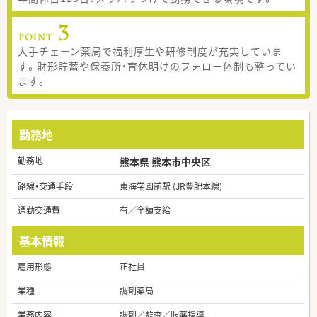
大手チェーン薬局で福利厚生や研修制度が充実していま
す。財形貯蓄や保養所・育休明けのフォロー体制も整ってい
ます。
勤務地
勤務地
熊本県 熊本市中央区
路線・交通手段
東海学園前駅 (JR豊肥本線)
通勤交通費
有／全額支給
基本情報
雇用形態
正社員
業種
調剤薬局
業務内容
調剤／監査／服薬指導