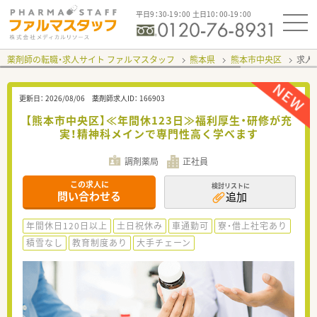
平日9：30-19：00 土日10：00-19：00
薬剤師の転職・求人サイト ファルマスタッフ
熊本県
熊本市中央区
求人I
更新日：
2026/08/06
薬剤師求人ID：
166903
【熊本市中央区】≪年間休123日≫福利厚生・研修が充
実！精神科メインで専門性高く学べます
調剤薬局
正社員
この求人に
検討リストに
問い合わせる
追加
年間休日120日以上
土日祝休み
車通勤可
寮・借上社宅あり
積雪なし
教育制度あり
大手チェーン