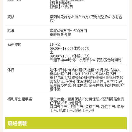
【科目】精神科
【枚数】55枚/日
資格
薬剤師免許をお持ちの方（取得見込みの方を含
む）
給与
年収420万円～500万円
※経験を考慮
勤務時間
月～金
09:00～18:00（休憩60分）
土
09:00～13:00（休憩00分）
※週平均40時間、1ヶ月単位の変形労働時間制
休日
週休2日制、有給休暇（入社後3ヶ月後に付与）、
夏季休暇（3日※6/1-10/31）、冬季休暇（5日
※12/30-1/3）結婚特別休暇連続6日※休日を含
まない、出産特別休暇連続2日※休日を含む、産
前産後の休業、育児休業、慶弔休暇、特別休暇、介
護休業
福利厚生諸手当
厚生年金／雇用保険／労災保険／薬剤師賠償責
任保険／その他健保
時間外手当、扶養手当、資格手当、赴任手当、単身
手当、地域手当、役割手当、他
職場情報