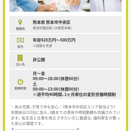
熊本県 熊本市中央区
東海学園前駅 (JR豊肥本線)
勤務地
年収420万円～500万円
※経験を考慮
給与
非公開
法人名
月～金
09:00～18:00（休憩60分）
土
勤務時間
09:00～13:00（休憩00分）
※週平均40時間、1ヶ月単位の変形労働時間制
＼休み充実、子育て中も安心／（熊本市中央区エリア担当より）
年間休日123日に加え、3歳までの育休や時短勤務も完備されてい
ます。私生活と仕事を両立させたい方に最適な、福利厚生の整っ
た安心の環境です。
＊------------------------------------------＊