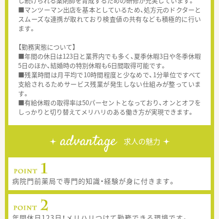
し続けられる薬剤師を育成するための研修が充実しています。
■マンツーマン出店を基本としているため、処方元のドクターと
スムーズな連携が取れており検査値の共有なども積極的に行い
ます。
【勤務実態について】
■年間の休日は123日と業界内でも多く、夏季休暇3日や冬季休暇
5日のほか、結婚時の特別休暇も6日間取得可能です。
■残業時間は月平均で10時間程度と少なめで、1分単位ですべて
支給されるためサービス残業が発生しない仕組みが整っていま
す。
■有給休暇の取得率は50パーセントとなっており、オンとオフを
しっかりと切り替えてメリハリのある働き方が実現できます。
advantage
求人の魅力
病院門前薬局で専門的知識・経験が身に付きます。
年間休日123日！メリハリつけて勤務できる環境です。