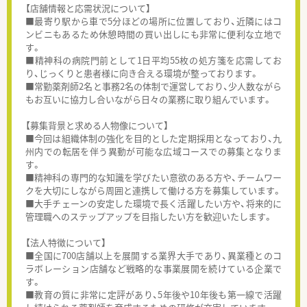
【店舗情報と応需状況について】
■最寄り駅から車で5分ほどの場所に位置しており、近隣にはコ
ンビニもあるため休憩時間の買い出しにも非常に便利な立地で
す。
■精神科の病院門前として1日平均55枚の処方箋を応需してお
り、じっくりと患者様に向き合える環境が整っております。
■常勤薬剤師2名と事務2名の体制で運営しており、少人数ながら
もお互いに協力し合いながら日々の業務に取り組んでいます。
【募集背景と求める人物像について】
■今回は組織体制の強化を目的とした定期採用となっており、九
州内での転居を伴う異動が可能な広域コースでの募集となりま
す。
■精神科の専門的な知識を学びたい意欲のある方や、チームワー
クを大切にしながら周囲と連携して働ける方を募集しています。
■大手チェーンの安定した環境で長く活躍したい方や、将来的に
管理職へのステップアップを目指したい方を歓迎いたします。
【法人特徴について】
■全国に700店舗以上を展開する業界大手であり、異業種とのコ
ラボレーション店舗など戦略的な事業展開を続けている企業で
す。
■教育の質に非常に定評があり、5年後や10年後も第一線で活躍