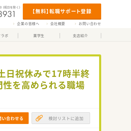
00
（祝日を除く）
【無料】転職サポート登録
企業の皆様へ
会社概要
お問い合わせ
マラボ
薬学生
支店紹介
土日祝休みで17時半終
専門性を高められる職場
問い合わせる
検討リストに追加