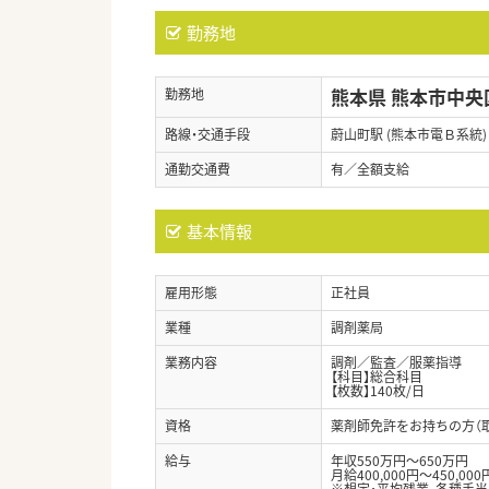
勤務地
熊本県 熊本市中央
勤務地
路線・交通手段
蔚山町駅 (熊本市電Ｂ系統)
通勤交通費
有／全額支給
基本情報
雇用形態
正社員
業種
調剤薬局
業務内容
調剤／監査／服薬指導
【科目】総合科目
【枚数】140枚/日
資格
薬剤師免許をお持ちの方（
給与
年収550万円～650万円
月給400,000円～450,000
※想定・平均残業、各種手