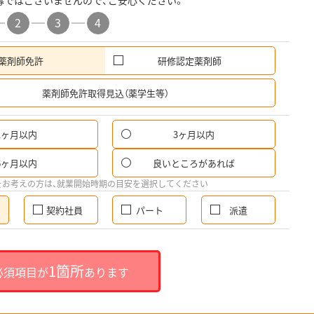
募ではございませんので、ご安心ください。
2
3
4
薬剤師免許
研修認定薬剤師
希
薬剤師免許取得見込（薬学生等）
1ヶ月以内
3ヶ月以内
6ヶ月以内
良いところがあれば
をお考えの方は、就業開始時期の目安を選択してください
契約社員
パート
派遣
1箇所
必須項目が
あります