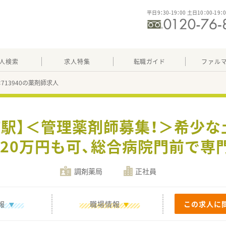
平日9：30-19：00 土日10：00-19：
人検索
求人特集
転職ガイド
ファル
：713940の薬剤師求人
町駅】＜管理薬剤師募集！＞希少な
520万円も可、総合病院門前で
調剤薬局
正社員
報
職場情報
この求人に