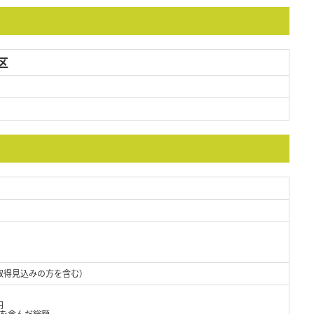
区
取得見込みの方を含む）
円
当を含んだ総額