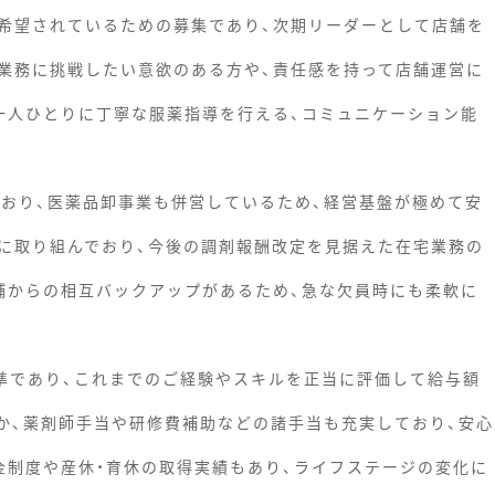
希望されているための募集であり、次期リーダーとして店舗を
業務に挑戦したい意欲のある方や、責任感を持って店舗運営に
一人ひとりに丁寧な服薬指導を行える、コミュニケーション能
ており、医薬品卸事業も併営しているため、経営基盤が極めて安
に取り組んでおり、今後の調剤報酬改定を見据えた在宅業務の
舗からの相互バックアップがあるため、急な欠員時にも柔軟に
水準であり、これまでのご経験やスキルを正当に評価して給与額
ほか、薬剤師手当や研修費補助などの諸手当も充実しており、安心
金制度や産休・育休の取得実績もあり、ライフステージの変化に