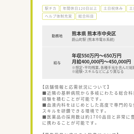
駅チカ
年間休日120日以上
土日祝休み
土
ヘルプ体制充実
総合科目
熊本県 熊本市中央区
勤務地
蔚山町駅 (熊本市電Ｂ系統)
年収550万円～650万円
月給400,000円～450,000円
給与
※想定・平均残業、各種手当を含んだ総
※経験・スキルなどにより異なる
【店舗情報と応需状況について】
■近隣の基幹病院から多岐にわたる総合科
経験を積むことが可能です。
■血液内科をはじめとした高度で専門的な
スキルを研鑽できる環境です。
■医薬品の採用数は約1700品目と非常に
に携わることが可能です。