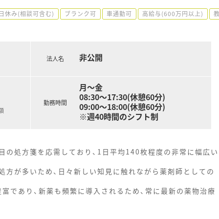
日休み(相談可含む)
ブランク可
車通勤可
高給与(600万円以上)
非公開
法人名
月～金
08:30～17:30(休憩60分)
勤務時間
09:00～18:00(休憩60分)
額
※週40時間のシフト制
目の処方箋を応需しており、1日平均140枚程度の非常に幅広い
処方が多いため、日々新しい知見に触れながら薬剤師としての
豊富であり、新薬も頻繁に導入されるため、常に最新の薬物治療