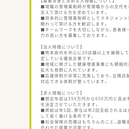
【募集背景と求める人物像について】
■現職の管理薬剤師が管理職からの交代を
支えて頂ける方を求めています。
■将来的に管理薬剤師としてマネジメント
関わって頂ける方を歓迎します。
■チームワークを大切にしながら、患者様
力の高い方を募集しております。
【法人特徴について】
■熊本県内を中心に20店舗以上を展開し
定している優良企業です。
■地域に根ざした健康増進事業にも積極的
拡大も視野に入れています。
■応援体制が非常に充実しており、近隣店
対応できる体制が整っています。
【求人情報について】
■想定年収は550万円から650万円と高
を決定させていただきます。
■昇給は年1回、賞与は年2回支給される
して長く働ける条件です。
■社会保険の完備はもちろんのこと、退職
合わせた就業が可能です。