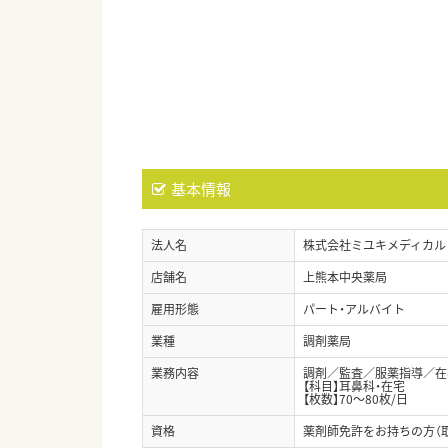
基本情報
法人名
株式会社ミユキメディカル
店舗名
上熊本中央薬局
雇用形態
パート・アルバイト
業種
調剤薬局
業務内容
調剤／監査／服薬指導／在
【科目】耳鼻科・在宅
【枚数】70～80枚/日
資格
薬剤師免許をお持ちの方（