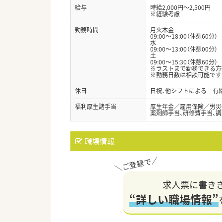
給与
時給2,000円～2,500円
※経験考慮
勤務時間
月火木金
09:00～18:00（休憩60分）
水
09:00～13:00（休憩00分）
土
09:00～15:30（休憩60分）
※ラストまで勤務できる方
※勤務日数は相談可能です
休日
日祝、他シフトによる 有給
福利厚生諸手当
厚生年金／雇用保険／労災
薬剤師手当、研修費手当、
職場情報
求人票に書き
“詳しい職場情報”