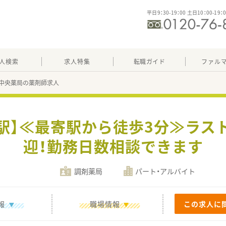
平日9：30-19：00 土日10：00-19：
人検索
求人特集
転職ガイド
ファル
中央薬局の薬剤師求人
塘駅】≪最寄駅から徒歩3分≫ラス
迎！勤務日数相談できます
調剤薬局
パート・アルバイト
報
職場情報
この求人に