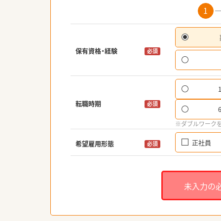
1
保有資格・経験
必須
転職時期
必須
※ダブルワーク
正社員
希望雇用形態
必須
未入力の