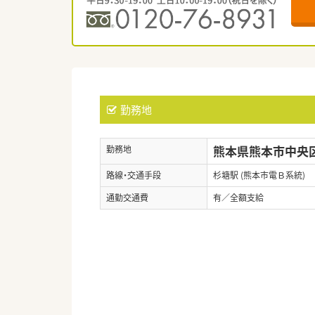
勤務地
熊本県熊本市中央区
勤務地
路線・交通手段
杉塘駅 (熊本市電Ｂ系統)
通勤交通費
有／全額支給