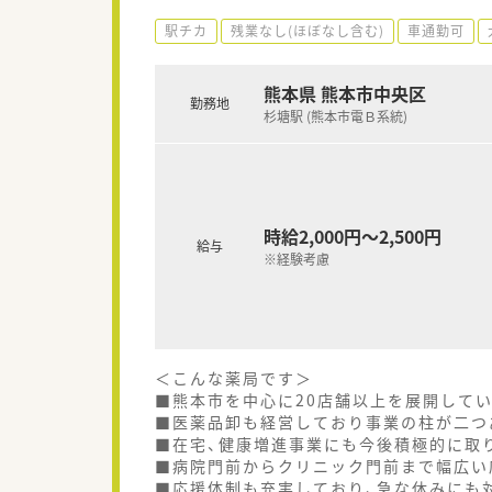
駅チカ
残業なし(ほぼなし含む)
車通勤可
熊本県 熊本市中央区
勤務地
杉塘駅 (熊本市電Ｂ系統)
時給2,000円～2,500円
給与
※経験考慮
＜こんな薬局です＞
■熊本市を中心に20店舗以上を展開してい
■医薬品卸も経営しており事業の柱が二つ
■在宅、健康増進事業にも今後積極的に取
■病院門前からクリニック門前まで幅広い
■応援体制も充実しており、急な休みにも