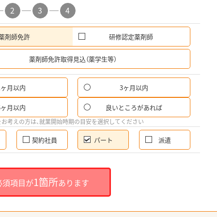
2
3
4
薬剤師免許
研修認定薬剤師
希
薬剤師免許取得見込（薬学生等）
1ヶ月以内
3ヶ月以内
パ
6ヶ月以内
良いところがあれば
希
をお考えの方は、就業開始時期の目安を選択してください
契約社員
パート
派遣
就
1箇所
必須項目が
あります