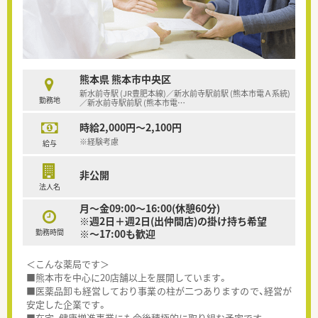
熊本県 熊本市中央区
新水前寺駅 (JR豊肥本線)／新水前寺駅前駅 (熊本市電Ａ系統)
勤務地
／新水前寺駅前駅 (熊本市電
…
時給2,000円～2,100円
※経験考慮
給与
非公開
法人名
月～金09:00～16:00(休憩60分)
※週2日＋週2日(出仲間店)の掛け持ち希望
勤務時間
※～17:00も歓迎
＜こんな薬局です＞
■熊本市を中心に20店舗以上を展開しています。
■医薬品卸も経営しており事業の柱が二つありますので、経営が
安定した企業です。
■在宅、健康増進事業にも今後積極的に取り組む予定です。