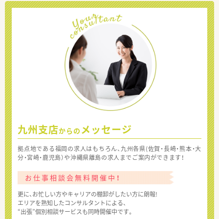
九州支店
メッセージ
からの
拠点地である福岡の求人はもちろん、九州各県(佐賀・長崎・熊本・大
分・宮崎・鹿児島）や沖縄県離島の求人までご案内ができます！
お仕事相談会無料開催中！
更に、お忙しい方やキャリアの棚卸がしたい方に朗報!
エリアを熟知したコンサルタントによる、
“出張”個別相談サービスも同時開催中です。