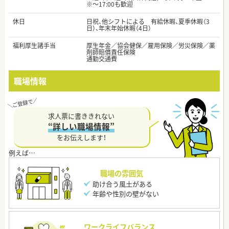
※～17:00も歓迎
休日
日祝、他シフトによる 有給休暇、夏季休暇（3
日）、年末年始休暇（4日）
福利厚生諸手当
厚生年金／協会健保／雇用保険／労災保険／薬
剤師賠償責任保険
通勤交通費
職場情報
求人票に書ききれない
“詳しい職場情報”
をお伝えします！
職場の雰囲気
助け合う風土がある
年齢や性別の壁がない
ワークライフバランス