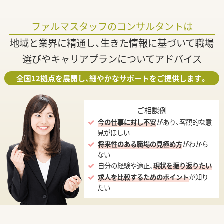
ファルマスタッフのコンサルタントは
地域と業界に精通し、生きた情報に基づいて職場
選びやキャリアプランについてアドバイス
全国12拠点を展開し、細やかなサポートをご提供します。
ご相談例
今の仕事に対し不安
があり、客観的な意
見がほしい
将来性のある職場の見極め方
がわから
ない
自分の経験や適正、
現状を振り返りたい
求人を比較するためのポイント
が知り
たい