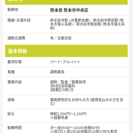
勤務地
熊本県 熊本市中央区
路線・交通手段
新水前寺駅 (JR豊肥本線)／新水前寺駅前駅 (熊
本市電Ａ系統)／新水前寺駅前駅 (熊本市電Ｂ系
統)
通勤交通費
有／全額支給
基本情報
雇用形態
パート・アルバイト
業種
調剤薬局
業務内容
調剤／監査／服薬指導
【科目】泌尿器科
【枚数】70枚/日
資格
薬剤師免許をお持ちの方（取得見込みの方を含
む）
給与
時給2,000円～2,100円
※経験考慮
勤務時間
月～金09:00～16:00(休憩60分)
※週2日＋週2日(出仲間店)の掛け持ち希望