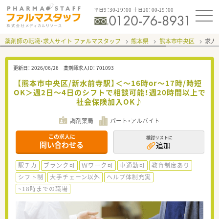
平日9：30-19：00 土日10：00-19：00
薬剤師の転職・求人サイト ファルマスタッフ
熊本県
熊本市中央区
求人I
更新日：
2026/06/26
薬剤師求人ID：
701093
【熊本市中央区/新水前寺駅】＜～16時or～17時/時短
OK＞週2日～4日のシフトで相談可能！週20時間以上で
社会保険加入OK♪
調剤薬局
パート・アルバイト
この求人に
検討リストに
問い合わせる
追加
駅チカ
ブランク可
Ｗワーク可
車通勤可
教育制度あり
シフト制
大手チェーン以外
ヘルプ体制充実
~18時までの職場